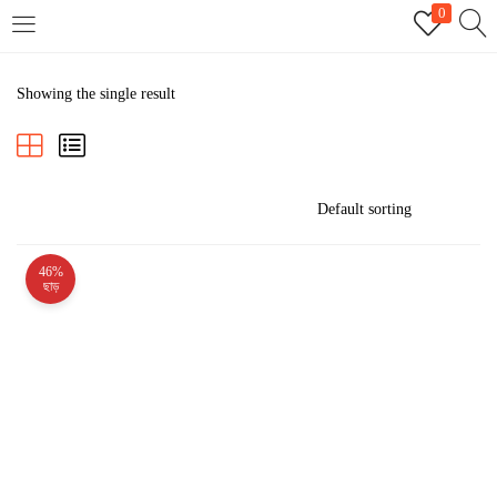
0
LOGIN
REGISTER
Showing the single result
Enter your username and password to login.
46%
Remember me
ছাড়
Login
Lost password?