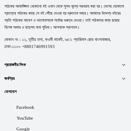
পাঠকের আকাঙ্ক্ষিত যেকোনো বই এখান থেকে সুলভ মূল্যে সরবরাহ করা হয়। দেশের যেকোনো
প্রান্তের পাঠকের কাছে সে বই পৌঁছে দেওয়া হয় দ্রুততম সময়ে। আমাদের উদ্দেশ্য বইয়ের
প্রতি পাঠকের আবেগ ও ভালোবাসাকে সর্বোচ্চ গুরুত্ব দেওয়া। তাই পাঠকদের জন্য রয়েছে
বিশেষ অফার ও ছাড়সহ নানা সুবিধা। আপনাকে স্বাগতম।
দোকান নং : ১২, তৃতীয় তলা, কওমী মার্কেট, ৬৫/১ প্যারিদাস রোড বাংলাবাজার,
ঢাকা-১১০০ +8801746991593
প্রয়োজনীয় লিংক
জনপ্রিয়
যোগাযোগ
Facebook
YouTube
Google