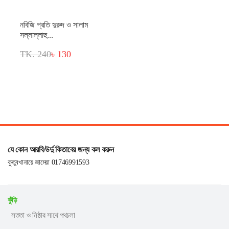
নবিজি প্রতি দুরুদ ও সালাম
সল্লাল্লাহু...
TK. 240
৳ 130
যে কোন আরবি/উর্দু কিতাবের জন্য কল করুন
কুতুবখানায়ে জামেয়া 01746991593
কুঁড়ি
সততা ও নিষ্ঠার সাথে পথচলা