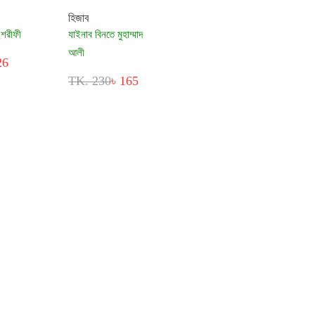
হিজাব
 শরীফী
যাইনাব বিনতে মুহাম্মাদ
আলী
26
TK. 230
৳ 165