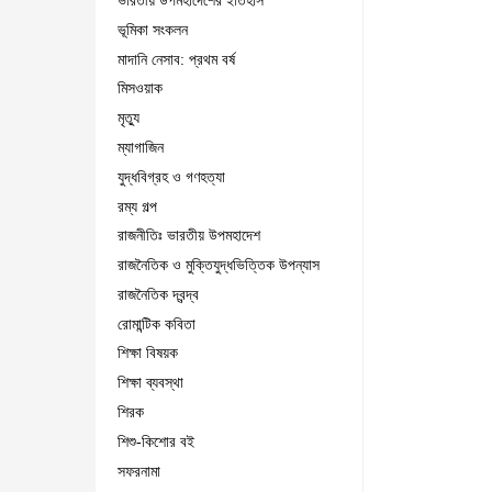
ভারতীয় উপমহাদেশের ইতিহাস
ভূমিকা সংকলন
মাদানি নেসাব: প্রথম বর্ষ
মিসওয়াক
মৃত্যু
ম্যাগাজিন
যুদ্ধবিগ্রহ ও গণহত্যা
রম্য গল্প
রাজনীতিঃ ভারতীয় উপমহাদেশ
রাজনৈতিক ও মুক্তিযুদ্ধভিত্তিক উপন্যাস
রাজনৈতিক দ্বন্দ্ব
রোমান্টিক কবিতা
শিক্ষা বিষয়ক
শিক্ষা ব্যবস্থা
শিরক
শিশু-কিশোর বই
সফরনামা