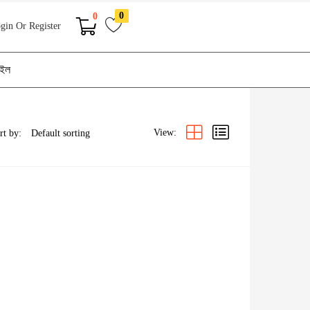
0
0
gin Or Register
াইল
View:
rt by: