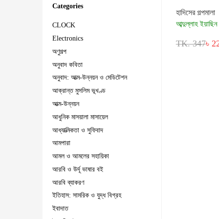
Categories
হাদিসের গল্পমালা
আব্দুল্লাহ ইয়াছিন
CLOCK
Electronics
TK. 347
৳ 2
অণুগল্প
অনুবাদ কবিতা
অনুবাদ: আত্ম-উন্নয়ন ও মেডিটেশন
আক্রান্ত মুসলিম ভূখণ্ড
আত্ম-উন্নয়ন
আধুনিক মাসয়ালা মাসায়েল
আধ্যাত্মিকতা ও সুফিবাদ
আমপারা
আমল ও আমলের সহায়িকা
আরবি ও উর্দূ ভাষার বই
আরবি ব্যাকরণ
ইতিহাস: সামরিক ও যুদ্ধ বিগ্রহ
ইবাদাত