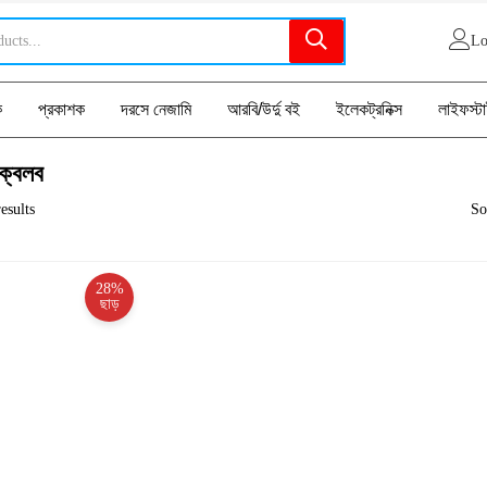
Lo
ক
প্রকাশক
দরসে নেজামি
আরবি/উর্দু বই
ইলেকট্রনিক্স
লাইফস্ট
 ক্বলব
esults
So
28%
ছাড়