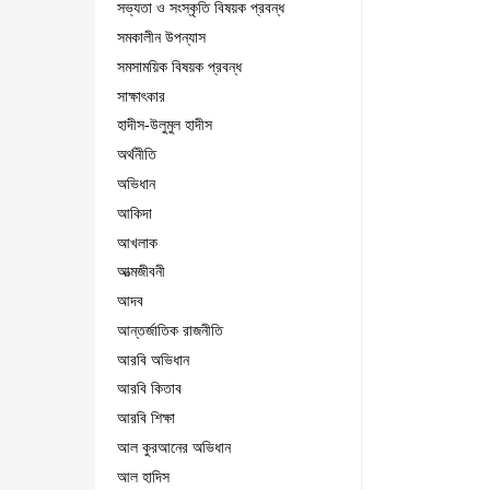
সভ্যতা ও সংস্কৃতি বিষয়ক প্রবন্ধ
সমকালীন উপন্যাস
সমসাময়িক বিষয়ক প্রবন্ধ
সাক্ষাৎকার
হাদীস-উলুমুল হাদীস
অর্থনীতি
অভিধান
আকিদা
আখলাক
আত্মজীবনী
আদব
আন্তর্জাতিক রাজনীতি
আরবি অভিধান
আরবি কিতাব
আরবি শিক্ষা
আল কুরআনের অভিধান
আল হাদিস