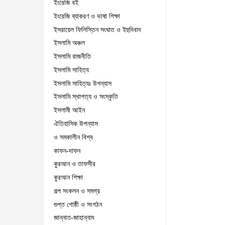
ইংরেজি বই
ইংরেজি ব্যাকরণ ও ভাষা শিক্ষা
ইসরায়েল ফিলিস্তিন সংঘাত ও ইহুদিবাদ
ইসলামি অঞ্চল
ইসলামি রাজনীতি
ইসলামি সাহিত্য
ইসলামি সাহিত্যঃ উপন্যাস
ইসলামি স্থাপত্য ও সংস্কৃতি
ইসলামী আইন
ঐতিহাসিক উপন্যাস
ও সমকালীন বিশ্ব
কাফন-দাফন
কুরআন ও তাফসীর
কুরআন শিক্ষা
গল্প সংকলন ও সমগ্র
গুপ্ত গোষ্ঠী ও সংগঠন
জান্নাত-জাহান্নাম