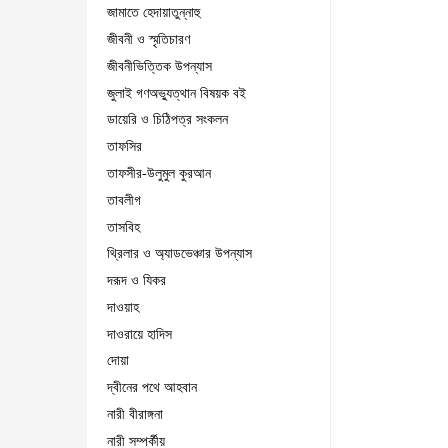
জামাতে হেদায়াতুন্নাহু
জীবনী ও স্মৃতিচারণ
জীবনীভিত্তিক উপন্যাস
জুলাই গণঅভ্যুত্থান বিষয়ক বই
ডায়েরি ও চিঠিপত্র সংকলন
তাফসির
তাফসীর-উলুমুল কুরআন
তাবলীগ
তাসবিহ
থ্রিলার ও অ্যাডভেঞ্চার উপন্যাস
দরূদ ও যিকর
দাওয়াহ
দাওরায়ে হাদিস
দোয়া
দ্বীনের পথে আহবান
নারী বীরাঙ্গনা
নারী সম্পর্কীয়