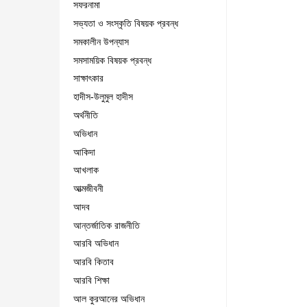
সফরনামা
সভ্যতা ও সংস্কৃতি বিষয়ক প্রবন্ধ
সমকালীন উপন্যাস
সমসাময়িক বিষয়ক প্রবন্ধ
সাক্ষাৎকার
হাদীস-উলুমুল হাদীস
অর্থনীতি
অভিধান
আকিদা
আখলাক
আত্মজীবনী
আদব
আন্তর্জাতিক রাজনীতি
আরবি অভিধান
আরবি কিতাব
আরবি শিক্ষা
আল কুরআনের অভিধান