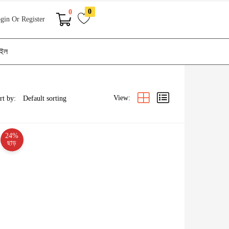
0
0
gin Or Register
াইল
View:
rt by:
24%
ছাড়