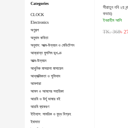
Categories
সীরাতুন নবি ২য় খন্
কভার)
CLOCK
ইবরাহীম আলি
Electronics
অণুগল্প
TK. 368
৳ 2
অনুবাদ কবিতা
অনুবাদ: আত্ম-উন্নয়ন ও মেডিটেশন
আক্রান্ত মুসলিম ভূখণ্ড
আত্ম-উন্নয়ন
আধুনিক মাসয়ালা মাসায়েল
আধ্যাত্মিকতা ও সুফিবাদ
আমপারা
আমল ও আমলের সহায়িকা
আরবি ও উর্দূ ভাষার বই
আরবি ব্যাকরণ
ইতিহাস: সামরিক ও যুদ্ধ বিগ্রহ
ইবাদাত