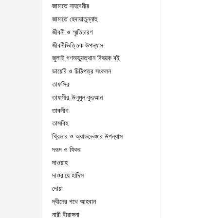
জামাতে নাহবেমীর
জামাতে হেদায়াতুন্নাহু
জীবনী ও স্মৃতিচারণ
জীবনীভিত্তিক উপন্যাস
জুলাই গণঅভ্যুত্থান বিষয়ক বই
ডায়েরি ও চিঠিপত্র সংকলন
তাফসির
তাফসীর-উলুমুল কুরআন
তাবলীগ
তাসবিহ
থ্রিলার ও অ্যাডভেঞ্চার উপন্যাস
দরূদ ও যিকর
দাওয়াহ
দাওরায়ে হাদিস
দোয়া
দ্বীনের পথে আহবান
নারী বীরাঙ্গনা