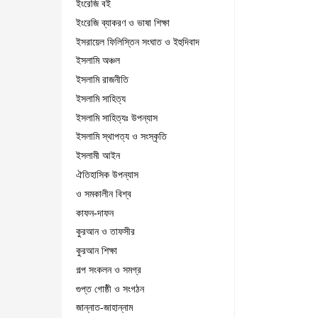
ইংরেজি বই
ইংরেজি ব্যাকরণ ও ভাষা শিক্ষা
ইসরায়েল ফিলিস্তিন সংঘাত ও ইহুদিবাদ
ইসলামি অঞ্চল
ইসলামি রাজনীতি
ইসলামি সাহিত্য
ইসলামি সাহিত্যঃ উপন্যাস
ইসলামি স্থাপত্য ও সংস্কৃতি
ইসলামী আইন
ঐতিহাসিক উপন্যাস
ও সমকালীন বিশ্ব
কাফন-দাফন
কুরআন ও তাফসীর
কুরআন শিক্ষা
গল্প সংকলন ও সমগ্র
গুপ্ত গোষ্ঠী ও সংগঠন
জান্নাত-জাহান্নাম