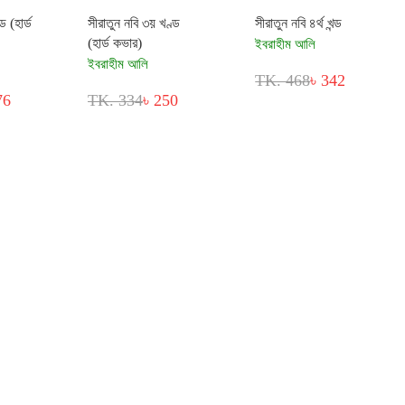
ড (হার্ড
সীরাতুন নবি ৩য় খণ্ড
সীরাতুন নবি ৪র্থ খন্ড
(হার্ড কভার)
ইবরাহীম আলি
ইবরাহীম আলি
TK. 468
৳ 342
76
TK. 334
৳ 250