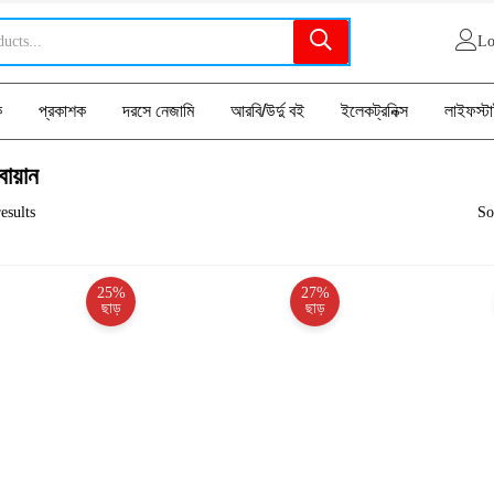
Lo
ক
প্রকাশক
দরসে নেজামি
আরবি/উর্দু বই
ইলেকট্রনিক্স
লাইফস্ট
বায়ান
esults
So
25%
27%
ছাড়
ছাড়