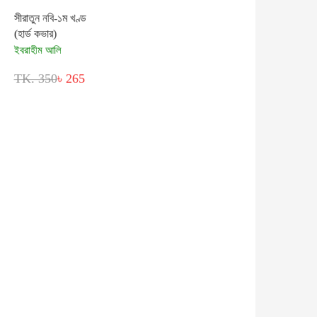
সীরাতুন নবি-১ম খণ্ড
(হার্ড কভার)
ইবরাহীম আলি
TK. 350
৳ 265