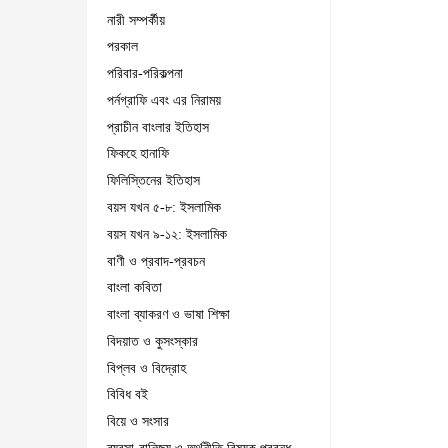
নারী সম্পর্কীয়
পরকাল
পরিবার-পরিকল্পনা
পর্নগ্রাফি এবং এর নিরাময়
প্রাচীন বাংলার ইতিহাস
ফিকহে হানাফি
ফিলিস্তিনের ইতিহাস
বয়স যখন ৫-৮: ইসলামিক
বয়স যখন ৯-১২: ইসলামিক
বাণী ও প্রবাদ-প্রবচন
বাংলা কবিতা
বাংলা ব্যাকরণ ও ভাষা শিক্ষা
বিদয়াত ও কুসংস্কার
বিপ্লব ও বিদ্রোহ
বিবিধ বই
বিয়ে ও সংসার