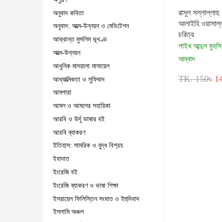
রাসূল সল্লাল্লাহু
অনুবাদ কবিতা
আলাইহি ওয়াসাল্
অনুবাদ: আত্ম-উন্নয়ন ও মেডিটেশন
চরিত্র
আক্রান্ত মুসলিম ভূখণ্ড
শাইখ আব্দুল মুহ
আত্ম-উন্নয়ন
আব্বাদ
আধুনিক মাসয়ালা মাসায়েল
TK. 150
৳ 1
আধ্যাত্মিকতা ও সুফিবাদ
আমপারা
আমল ও আমলের সহায়িকা
আরবি ও উর্দূ ভাষার বই
আরবি ব্যাকরণ
ইতিহাস: সামরিক ও যুদ্ধ বিগ্রহ
ইবাদাত
ইংরেজি বই
ইংরেজি ব্যাকরণ ও ভাষা শিক্ষা
ইসরায়েল ফিলিস্তিন সংঘাত ও ইহুদিবাদ
ইসলামি অঞ্চল