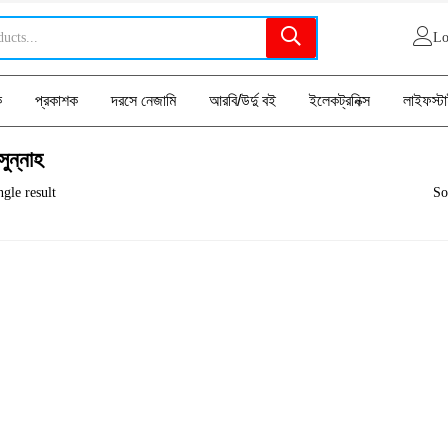
Lo
ক
প্রকাশক
দরসে নেজামি
আরবি/উর্দু বই
ইলেকট্রনিক্স
লাইফস্ট
ুন্নাহ
gle result
So