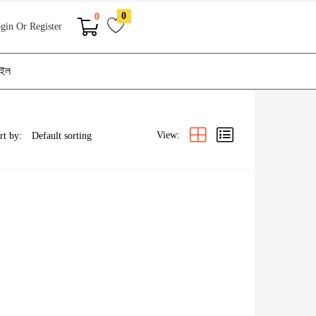
0
0
gin Or Register
াইল
View:
rt by: