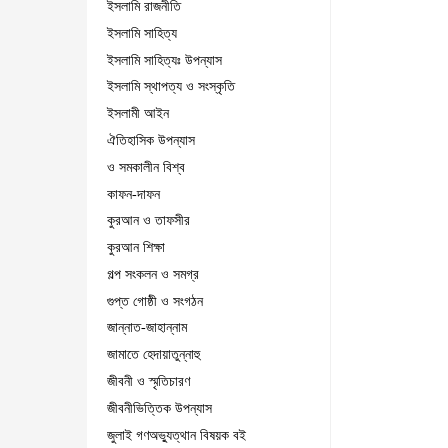
ইসলামি রাজনীতি
ইসলামি সাহিত্য
ইসলামি সাহিত্যঃ উপন্যাস
ইসলামি স্থাপত্য ও সংস্কৃতি
ইসলামী আইন
ঐতিহাসিক উপন্যাস
ও সমকালীন বিশ্ব
কাফন-দাফন
কুরআন ও তাফসীর
কুরআন শিক্ষা
গল্প সংকলন ও সমগ্র
গুপ্ত গোষ্ঠী ও সংগঠন
জান্নাত-জাহান্নাম
জামাতে হেদায়াতুন্নাহু
জীবনী ও স্মৃতিচারণ
জীবনীভিত্তিক উপন্যাস
জুলাই গণঅভ্যুত্থান বিষয়ক বই