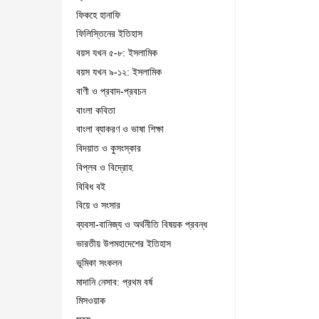
ফিকহে হানাফি
ফিলিস্তিনের ইতিহাস
বয়স যখন ৫-৮: ইসলামিক
বয়স যখন ৯-১২: ইসলামিক
বাণী ও প্রবাদ-প্রবচন
বাংলা কবিতা
বাংলা ব্যাকরণ ও ভাষা শিক্ষা
বিদয়াত ও কুসংস্কার
বিপ্লব ও বিদ্রোহ
বিবিধ বই
বিয়ে ও সংসার
ব্যবসা-বানিজ্য ও অর্থনীতি বিষয়ক প্রবন্ধ
ভারতীয় উপমহাদেশের ইতিহাস
ভূমিকা সংকলন
মাদানি নেসাব: প্রথম বর্ষ
মিসওয়াক