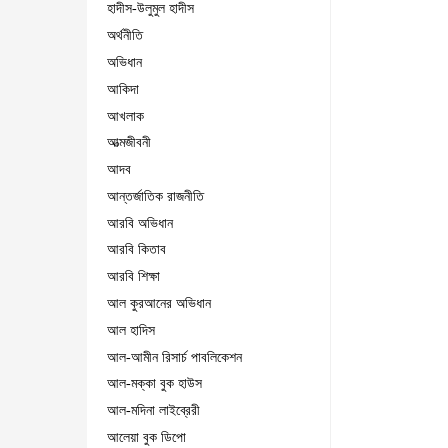
হাদীস-উলুমুল হাদীস
অর্থনীতি
অভিধান
আকিদা
আখলাক
আত্মজীবনী
আদব
আন্তর্জাতিক রাজনীতি
আরবি অভিধান
আরবি কিতাব
আরবি শিক্ষা
আল কুরআনের অভিধান
আল হাদিস
আল-আমীন রিসার্চ পাবলিকেশন
আল-মক্কা বুক হাউস
আল-মদিনা লাইব্রেরী
আলেয়া বুক ডিপো