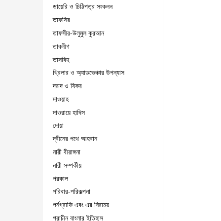
ডায়েরি ও চিঠিপত্র সংকলন
তাফসির
তাফসীর-উলুমুল কুরআন
তাবলীগ
তাসবিহ
থ্রিলার ও অ্যাডভেঞ্চার উপন্যাস
দরূদ ও যিকর
দাওয়াহ
দাওরায়ে হাদিস
দোয়া
দ্বীনের পথে আহবান
নারী বীরাঙ্গনা
নারী সম্পর্কীয়
পরকাল
পরিবার-পরিকল্পনা
পর্নগ্রাফি এবং এর নিরাময়
প্রাচীন বাংলার ইতিহাস