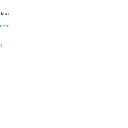
লাম এর
সিন আল
40