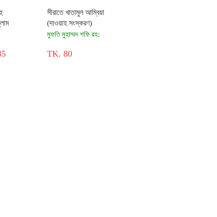
ু
সীরাতে খাতামুল আম্বিয়া
্লাম
(দাওয়াহ সংস্করণ)
মুফতি মুহাম্মদ শফি রহ:
35
TK. 80