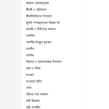
জামাতে হেদায়াতুন্নাহু
জীবনী ও স্মৃতিচারণ
জীবনীভিত্তিক উপন্যাস
জুলাই গণঅভ্যুত্থান বিষয়ক বই
ডায়েরি ও চিঠিপত্র সংকলন
তাফসির
তাফসীর-উলুমুল কুরআন
তাবলীগ
তাসবিহ
থ্রিলার ও অ্যাডভেঞ্চার উপন্যাস
দরূদ ও যিকর
দাওয়াহ
দাওরায়ে হাদিস
দোয়া
দ্বীনের পথে আহবান
নারী বীরাঙ্গনা
নারী সম্পর্কীয়