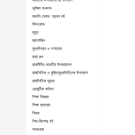
ভারতীয় উপমহাদেশের ইতিহাস
ভূমিকা সংকলন
মাদানি নেসাব: প্রথম বর্ষ
মিসওয়াক
মৃত্যু
ম্যাগাজিন
যুদ্ধবিগ্রহ ও গণহত্যা
রম্য গল্প
রাজনীতিঃ ভারতীয় উপমহাদেশ
রাজনৈতিক ও মুক্তিযুদ্ধভিত্তিক উপন্যাস
রাজনৈতিক দ্বন্দ্ব
রোমান্টিক কবিতা
শিক্ষা বিষয়ক
শিক্ষা ব্যবস্থা
শিরক
শিশু-কিশোর বই
সফরনামা