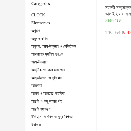
Categories
মহানবী সাল্লাল্লাহ
আলাইহি ওয়া সাল
CLOCK
মাজিদা রিফা
Electronics
অণুগল্প
TK. 640
৳ 4
অনুবাদ কবিতা
অনুবাদ: আত্ম-উন্নয়ন ও মেডিটেশন
আক্রান্ত মুসলিম ভূখণ্ড
আত্ম-উন্নয়ন
আধুনিক মাসয়ালা মাসায়েল
আধ্যাত্মিকতা ও সুফিবাদ
আমপারা
আমল ও আমলের সহায়িকা
আরবি ও উর্দূ ভাষার বই
আরবি ব্যাকরণ
ইতিহাস: সামরিক ও যুদ্ধ বিগ্রহ
ইবাদাত