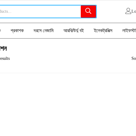
Lo
ক
প্রকাশক
দরসে নেজামি
আরবি/উর্দু বই
ইলেকট্রনিক্স
লাইফস্ট
াশন
esults
So