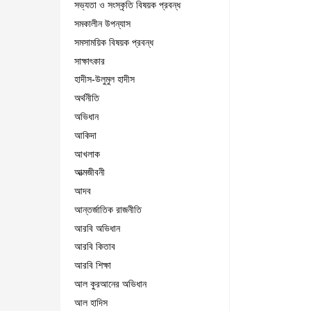
সভ্যতা ও সংস্কৃতি বিষয়ক প্রবন্ধ
সমকালীন উপন্যাস
সমসাময়িক বিষয়ক প্রবন্ধ
সাক্ষাৎকার
হাদীস-উলুমুল হাদীস
অর্থনীতি
অভিধান
আকিদা
আখলাক
আত্মজীবনী
আদব
আন্তর্জাতিক রাজনীতি
আরবি অভিধান
আরবি কিতাব
আরবি শিক্ষা
আল কুরআনের অভিধান
আল হাদিস