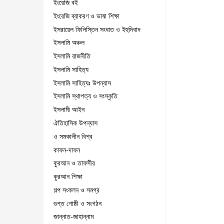
ইংরেজি বই
ইংরেজি ব্যাকরণ ও ভাষা শিক্ষা
ইসরায়েল ফিলিস্তিন সংঘাত ও ইহুদিবাদ
ইসলামি অঞ্চল
ইসলামি রাজনীতি
ইসলামি সাহিত্য
ইসলামি সাহিত্যঃ উপন্যাস
ইসলামি স্থাপত্য ও সংস্কৃতি
ইসলামী আইন
ঐতিহাসিক উপন্যাস
ও সমকালীন বিশ্ব
কাফন-দাফন
কুরআন ও তাফসীর
কুরআন শিক্ষা
গল্প সংকলন ও সমগ্র
গুপ্ত গোষ্ঠী ও সংগঠন
জান্নাত-জাহান্নাম