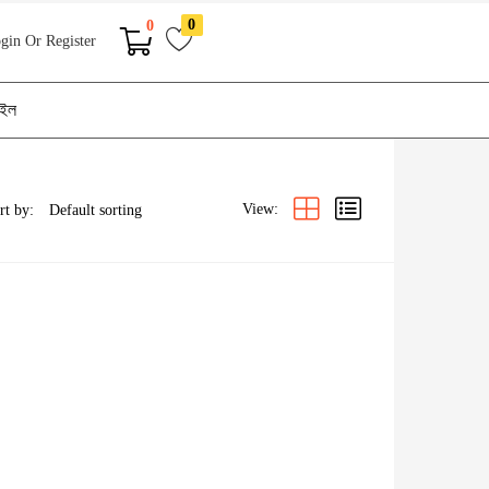
0
0
gin Or Register
াইল
View:
rt by: