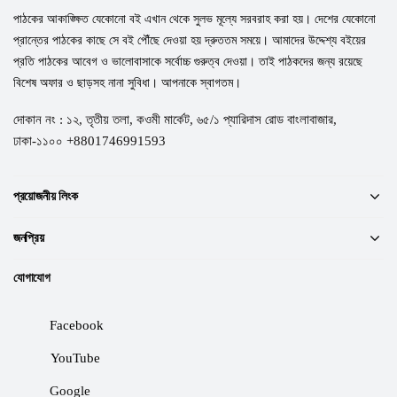
পাঠকের আকাঙ্ক্ষিত যেকোনো বই এখান থেকে সুলভ মূল্যে সরবরাহ করা হয়। দেশের যেকোনো
প্রান্তের পাঠকের কাছে সে বই পৌঁছে দেওয়া হয় দ্রুততম সময়ে। আমাদের উদ্দেশ্য বইয়ের
প্রতি পাঠকের আবেগ ও ভালোবাসাকে সর্বোচ্চ গুরুত্ব দেওয়া। তাই পাঠকদের জন্য রয়েছে
বিশেষ অফার ও ছাড়সহ নানা সুবিধা। আপনাকে স্বাগতম।
দোকান নং : ১২, তৃতীয় তলা, কওমী মার্কেট, ৬৫/১ প্যারিদাস রোড বাংলাবাজার,
ঢাকা-১১০০ +8801746991593
প্রয়োজনীয় লিংক
জনপ্রিয়
যোগাযোগ
Facebook
YouTube
Google