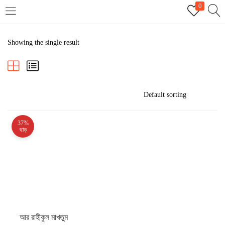
0
LOGIN
REGISTER
Showing the single result
Enter your username and password to login.
37%
Remember me
ছাড়
Login
Lost password?
আর রাহীকুল মাখতুম