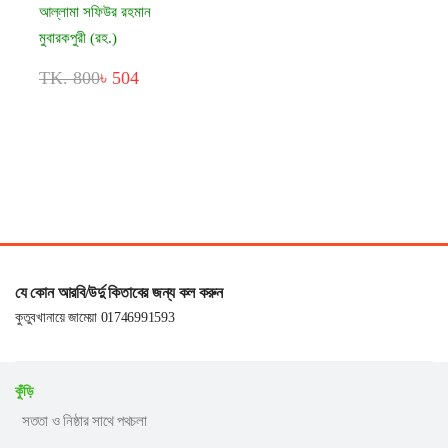
আল্লামা সফিউর রহমান
মুবারকপুরী (রহ.)
TK. 800
৳ 504
যে কোন আরবি/উর্দু কিতাবের জন্য কল করুন
কুতুবখানায়ে জামেয়া 01746991593
কুঁড়ি
সততা ও নিষ্ঠার সাথে পথচলা