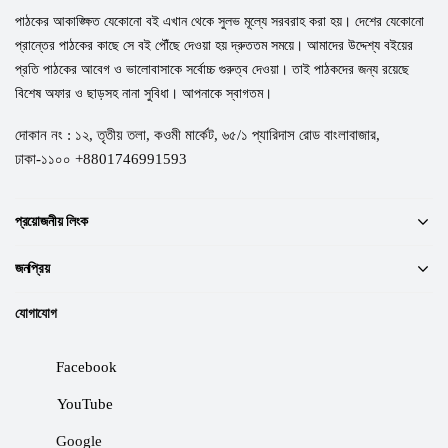
পাঠকের আকাঙ্ক্ষিত যেকোনো বই এখান থেকে সুলভ মূল্যে সরবরাহ করা হয়। দেশের যেকোনো
প্রান্তের পাঠকের কাছে সে বই পৌঁছে দেওয়া হয় দ্রুততম সময়ে। আমাদের উদ্দেশ্য বইয়ের
প্রতি পাঠকের আবেগ ও ভালোবাসাকে সর্বোচ্চ গুরুত্ব দেওয়া। তাই পাঠকদের জন্য রয়েছে
বিশেষ অফার ও ছাড়সহ নানা সুবিধা। আপনাকে স্বাগতম।
দোকান নং : ১২, তৃতীয় তলা, কওমী মার্কেট, ৬৫/১ প্যারিদাস রোড বাংলাবাজার,
ঢাকা-১১০০ +8801746991593
প্রয়োজনীয় লিংক
জনপ্রিয়
যোগাযোগ
Facebook
YouTube
Google