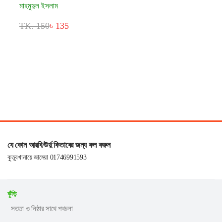
মাহমুদুল ইসলাম
TK. 150
৳ 135
যে কোন আরবি/উর্দু কিতাবের জন্য কল করুন
কুতুবখানায়ে জামেয়া 01746991593
কুঁড়ি
সততা ও নিষ্ঠার সাথে পথচলা