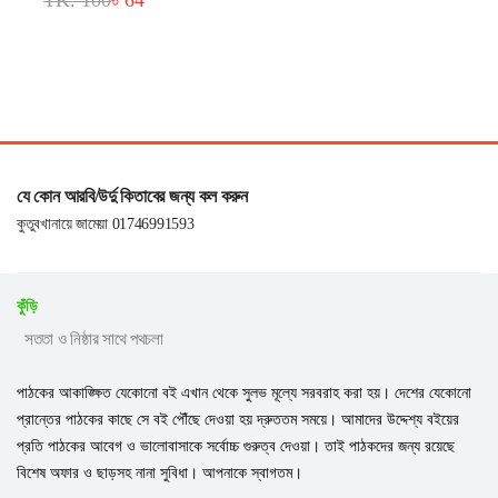
TK. 100
৳ 64
যে কোন আরবি/উর্দু কিতাবের জন্য কল করুন
কুতুবখানায়ে জামেয়া 01746991593
কুঁড়ি
সততা ও নিষ্ঠার সাথে পথচলা
পাঠকের আকাঙ্ক্ষিত যেকোনো বই এখান থেকে সুলভ মূল্যে সরবরাহ করা হয়। দেশের যেকোনো
প্রান্তের পাঠকের কাছে সে বই পৌঁছে দেওয়া হয় দ্রুততম সময়ে। আমাদের উদ্দেশ্য বইয়ের
প্রতি পাঠকের আবেগ ও ভালোবাসাকে সর্বোচ্চ গুরুত্ব দেওয়া। তাই পাঠকদের জন্য রয়েছে
বিশেষ অফার ও ছাড়সহ নানা সুবিধা। আপনাকে স্বাগতম।