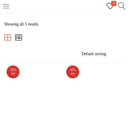
0
LOGIN
REGISTER
Showing all 5 results
Enter your username and password to login.
36%
36%
Remember me
ছাড়
ছাড়
Login
Lost password?