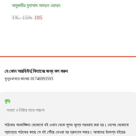
আবুজারীর মুহাম্মাদ আবদুল ওয়াদুদ
TK. 150
৳ 105
যে কোন আরবি/উর্দু কিতাবের জন্য কল করুন
কুতুবখানায়ে জামেয়া 01746991593
কুঁড়ি
সততা ও নিষ্ঠার সাথে পথচলা
পাঠকের আকাঙ্ক্ষিত যেকোনো বই এখান থেকে সুলভ মূল্যে সরবরাহ করা হয়। দেশের যেকোনো
প্রান্তের পাঠকের কাছে সে বই পৌঁছে দেওয়া হয় দ্রুততম সময়ে। আমাদের উদ্দেশ্য বইয়ের