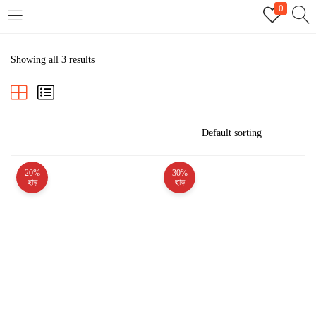
0
LOGIN
REGISTER
Showing all 3 results
Enter your username and password to login.
20%
30%
Remember me
ছাড়
ছাড়
Login
Lost password?