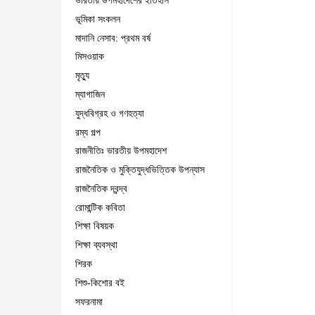
ভারতীয় উপমহাদেশের ইতিহাস
ভূমিকা সংকলন
মাদানি নেসাব: প্রথম বর্ষ
মিসওয়াক
মৃত্যু
ম্যাগাজিন
যুদ্ধবিগ্রহ ও গণহত্যা
রম্য গল্প
রাজনীতিঃ ভারতীয় উপমহাদেশ
রাজনৈতিক ও মুক্তিযুদ্ধভিত্তিক উপন্যাস
রাজনৈতিক দ্বন্দ্ব
রোমান্টিক কবিতা
শিক্ষা বিষয়ক
শিক্ষা ব্যবস্থা
শিরক
শিশু-কিশোর বই
সফরনামা