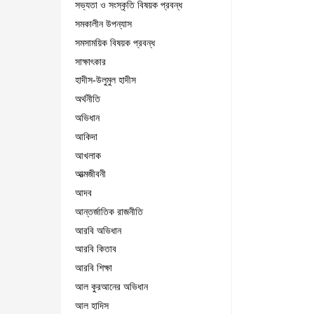
সভ্যতা ও সংস্কৃতি বিষয়ক প্রবন্ধ
সমকালীন উপন্যাস
সমসাময়িক বিষয়ক প্রবন্ধ
সাক্ষাৎকার
হাদীস-উলুমুল হাদীস
অর্থনীতি
অভিধান
আকিদা
আখলাক
আত্মজীবনী
আদব
আন্তর্জাতিক রাজনীতি
আরবি অভিধান
আরবি কিতাব
আরবি শিক্ষা
আল কুরআনের অভিধান
আল হাদিস