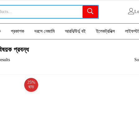
Lo
ক
প্রকাশক
দরসে নেজামি
আরবি/উর্দু বই
ইলেকট্রনিক্স
লাইফস্ট
িষয়ক প্রবন্ধ
esults
So
25%
ছাড়