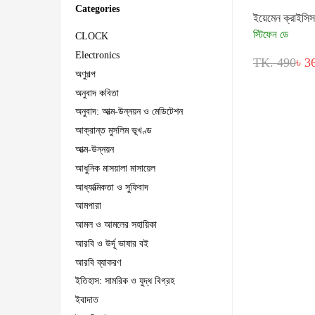
Categories
ইয়েমেন ক্রাইসিস
স্টিফেন ডে
CLOCK
Electronics
TK. 490
৳ 3
অণুগল্প
অনুবাদ কবিতা
অনুবাদ: আত্ম-উন্নয়ন ও মেডিটেশন
আক্রান্ত মুসলিম ভূখণ্ড
আত্ম-উন্নয়ন
আধুনিক মাসয়ালা মাসায়েল
আধ্যাত্মিকতা ও সুফিবাদ
আমপারা
আমল ও আমলের সহায়িকা
আরবি ও উর্দূ ভাষার বই
আরবি ব্যাকরণ
ইতিহাস: সামরিক ও যুদ্ধ বিগ্রহ
ইবাদাত