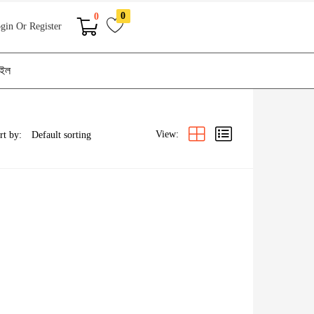
0
0
gin Or Register
াইল
View:
rt by: