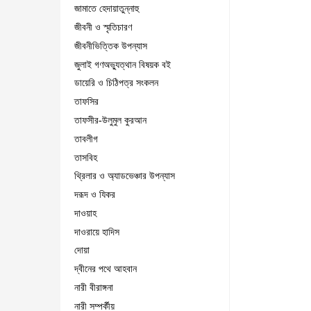
জামাতে হেদায়াতুন্নাহু
জীবনী ও স্মৃতিচারণ
জীবনীভিত্তিক উপন্যাস
জুলাই গণঅভ্যুত্থান বিষয়ক বই
ডায়েরি ও চিঠিপত্র সংকলন
তাফসির
তাফসীর-উলুমুল কুরআন
তাবলীগ
তাসবিহ
থ্রিলার ও অ্যাডভেঞ্চার উপন্যাস
দরূদ ও যিকর
দাওয়াহ
দাওরায়ে হাদিস
দোয়া
দ্বীনের পথে আহবান
নারী বীরাঙ্গনা
নারী সম্পর্কীয়