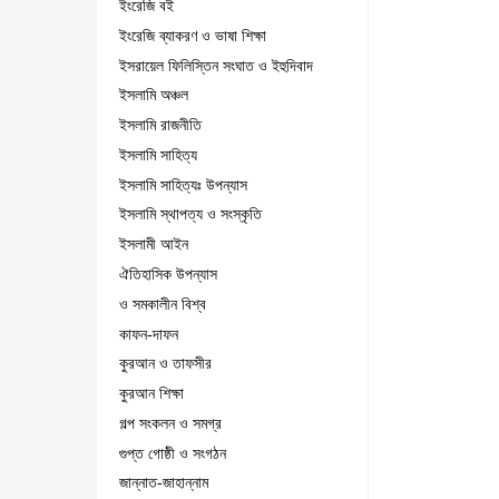
ইংরেজি বই
ইংরেজি ব্যাকরণ ও ভাষা শিক্ষা
ইসরায়েল ফিলিস্তিন সংঘাত ও ইহুদিবাদ
ইসলামি অঞ্চল
ইসলামি রাজনীতি
ইসলামি সাহিত্য
ইসলামি সাহিত্যঃ উপন্যাস
ইসলামি স্থাপত্য ও সংস্কৃতি
ইসলামী আইন
ঐতিহাসিক উপন্যাস
ও সমকালীন বিশ্ব
কাফন-দাফন
কুরআন ও তাফসীর
কুরআন শিক্ষা
গল্প সংকলন ও সমগ্র
গুপ্ত গোষ্ঠী ও সংগঠন
জান্নাত-জাহান্নাম