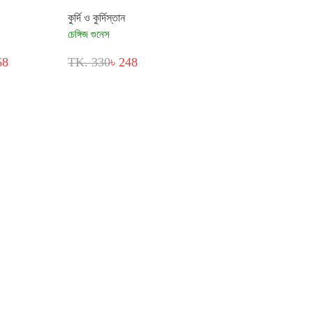
কুর্দি ও কুর্দিস্তান
চেঙ্গিজ গুনেস
68
TK. 330
৳ 248