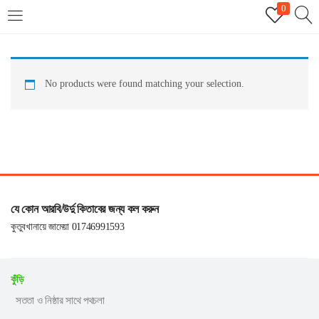
0
LOGIN
REGISTER
No products were found matching your selection.
Enter your username and password to login.
Remember me
যে কোন আরবি/উর্দু কিতাবের জন্য কল করুন
Login
কুতুবখানায়ে জামেয়া 01746991593
Lost password?
কুঁড়ি
সততা ও নিষ্ঠার সাথে পথচলা