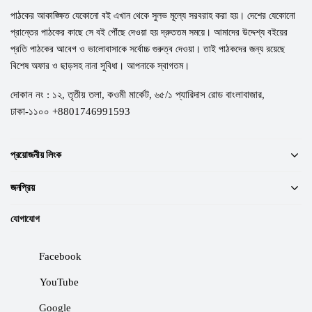
পাঠকের আকাঙ্ক্ষিত যেকোনো বই এখান থেকে সুলভ মূল্যে সরবরাহ করা হয়। দেশের যেকোনো
প্রান্তের পাঠকের কাছে সে বই পৌঁছে দেওয়া হয় দ্রুততম সময়ে। আমাদের উদ্দেশ্য বইয়ের
প্রতি পাঠকের আবেগ ও ভালোবাসাকে সর্বোচ্চ গুরুত্ব দেওয়া। তাই পাঠকদের জন্য রয়েছে
বিশেষ অফার ও ছাড়সহ নানা সুবিধা। আপনাকে স্বাগতম।
দোকান নং : ১২, তৃতীয় তলা, কওমী মার্কেট, ৬৫/১ প্যারিদাস রোড বাংলাবাজার,
ঢাকা-১১০০ +8801746991593
প্রয়োজনীয় লিংক
জনপ্রিয়
যোগাযোগ
Facebook
YouTube
Google