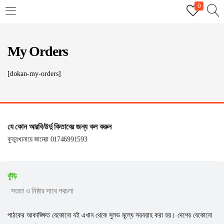
0
LOGIN
REGISTER
My Orders
Enter your username and password to login.
[dokan-my-orders]
যে কোন আরবি/উর্দু কিতাবের জন্য কল করুন
Remember me
কুতুবখানায়ে জামেয়া 01746991593
Login
কুঁড়ি
Lost password?
সততা ও নিষ্ঠার সাথে পথচলা
পাঠকের আকাঙ্ক্ষিত যেকোনো বই এখান থেকে সুলভ মূল্যে সরবরাহ করা হয়। দেশের যেকোনো