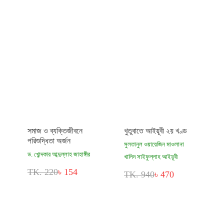
সমাজ ও ব্যক্তিজীবনে
খুতুবাতে আইয়ূবী ২য় খণ্ড
পরিশুদ্ধিতা অর্জন
সুলতানুল ওয়ায়েজিন মাওলানা
ড. খোন্দকার আব্দুল্লাহ জাহাঙ্গীর
খালিদ সাইফুল্লাহ আইয়ূবী
TK. 220
৳ 154
TK. 940
৳ 470