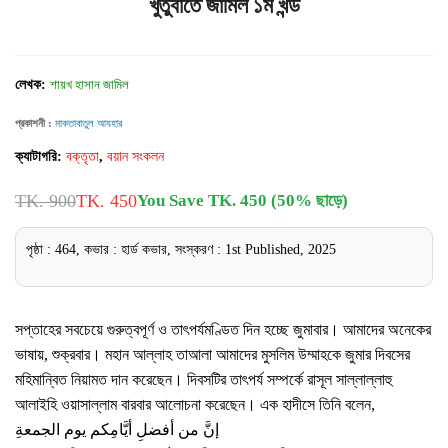
খুতুবাতে জামিল ১ম খন্ড
লেখক:
শায়খ হাসান জামিল
প্রকাশনী :
মাকতাবাতুল আযহার
ক্যাটাগরি:
বক্তৃতা
,
বয়ান সংকলন
TK. 900
TK. 450
You Save TK. 450 (50% ছাড়ে)
পৃষ্ঠা : 464, কভার : হার্ড কভার, সংস্করণ : 1st Published, 2025
সপ্তাহের সবচেয়ে গুরুত্বপূর্ণ ও তাৎপর্যমণ্ডিত দিন হচ্ছে জুমাবার। আমাদের অনেকের
ভাষায়, শুক্রবার। মহান আল্লাহ তাআলা আমাদের মুসলিম উম্মাহকে জুমার দিবসের
মহিমান্বিত নিয়ামত দান করেছেন। দিবসটির তাৎপর্য সম্পর্কে রাসূল সাল্লাল্লাহু
আলাইহি ওয়াসাল্লাম বারবার আলোচনা করেছেন। এক হাদীসে তিনি বলেন,
إنَّ من أفضلِ أيَّامِكم يوم الجمعةِ