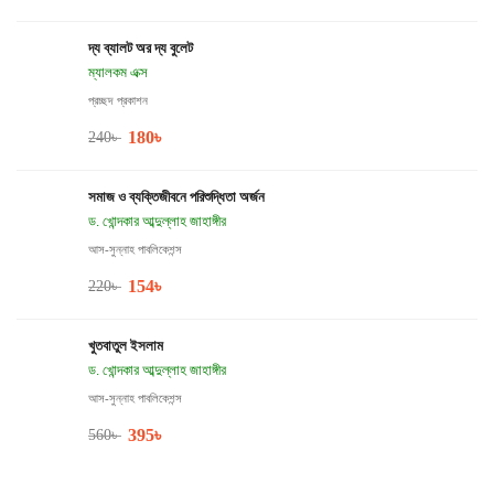
দ্য ব্যালট অর দ্য বুলেট
ম্যালকম এক্স
প্রচ্ছদ প্রকাশন
180
৳
240
৳
সমাজ ও ব্যক্তিজীবনে পরিশুদ্ধিতা অর্জন
ড. খোন্দকার আব্দুল্লাহ জাহাঙ্গীর
আস-সুন্নাহ পাবলিকেশন্স
154
৳
220
৳
খুতবাতুল ইসলাম
ড. খোন্দকার আব্দুল্লাহ জাহাঙ্গীর
আস-সুন্নাহ পাবলিকেশন্স
395
৳
560
৳