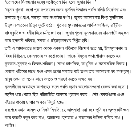
‘তোমাদের দিনগুলোর মধ্যে সর্বোত্তম দিন হলো জুমার দিন।’
‘জুমার খুতবা’ হলো পুরা সপ্তাহের জন্য মুসলিম উম্মাহর প্রতি বলিষ্ঠ নির্দেশনা এবং
উম্মাহর সুখ-দুঃখ, সমস্যা আর সংকটের দর্পণ। জুমার আলোচনায় বিশ্ব মুসলিমের
উত্থান-পতনের চিত্র ফুটে ওঠে। খুতবায় মুসলমানদের আর্থ-সামাজিক, রাষ্ট্রীয়-
সাংস্কৃতিক ও ধর্মীয় হিসেব-নিকেশ হয়। জুমার খুতবা মুসলমানদের মানসপটে অঙ্কন
করে ইসলামী পরিবার, সমাজ ও রাষ্ট্রব্যবস্থার নিখুঁত ছবি।
তাই এ আমানতের জায়গা থেকে একজন খতিবকে বিচক্ষণ হতে হয়, উপস্থাপনায় ও
বিষয় নির্বাচনে, কোমলতায় ও কঠোরতায়। তাকে বিস্তর পড়াশোনাও করতে হয়
কুরআন-সুন্নাহ ও ফিকহ-শরিয়ত। সাথে জাগতিক, আধুনিক ও সমসাময়িক বিষয়ে।
কোনো খতিবের মাঝে যখন এসব গুণের সমাহার ঘটে তখন তার আলোচনা হয় ফলপ্রসূ।
মানুষ তখন তা মনের কানে শুনতে ও গ্রহণ করতে সম্মত হয়।
মুসল্লীদের অব্যাহত আগ্রহের ফলে প্রতি জুমার আলোচনাগুলো রেকর্ড করা হতো।
বহুদিন ধরে খেয়াল ছিল পরিমার্জিত আকারে প্রকাশ করার। সেই রেকর্ডগুলো এখন
বইয়ের পাতায় ছাপার অক্ষরে বিমূর্ত হচ্ছে।
সবশেষে মহান আল্লাহর নিকট মিনতি, হে আল্লাহ! দয়া করে তুমি সব ভুলত্রুটি ক্ষমা
করে কাজটি কবুল করে নাও, আমাদের হেদায়াত ও নাজাতের উসিলা বানিয়ে দাও।
আমিন।