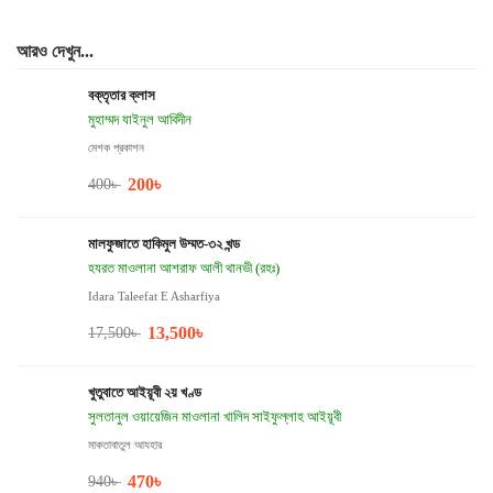
আরও দেখুন...
বক্তৃতার ক্লাস
মুহাম্মদ যাইনুল আবিদীন
মেশক প্রকাশন
200
৳
400
৳
মালফুজাতে হাকিমুল উম্মত-৩২ খন্ড
হযরত মাওলানা আশরাফ আলী থানভী (রহঃ)
Idara Taleefat E Asharfiya
13,500
৳
17,500
৳
খুতুবাতে আইয়ূবী ২য় খণ্ড
সুলতানুল ওয়ায়েজিন মাওলানা খালিদ সাইফুল্লাহ আইয়ূবী
মাকতাবাতুল আযহার
470
৳
940
৳