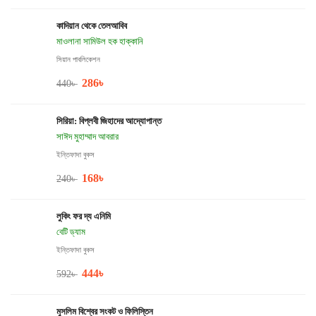
কাদিয়ান থেকে তেলআবিব
মাওলানা সামিউল হক হাক্কানি
সিয়ান পাবলিকেশন
286
৳
440
৳
সিরিয়া: বিপ্লবী জিহাদের আদ্যোপান্ত
সাঈদ মুহাম্মাদ আবরার
ইন্তিফাদা বুকস
168
৳
240
৳
লুকিং ফর দ্য এনিমি
বেটি ড্যাম
ইন্তিফাদা বুকস
444
৳
592
৳
মুসলিম বিশ্বের সংকট ও ফিলিস্তিন