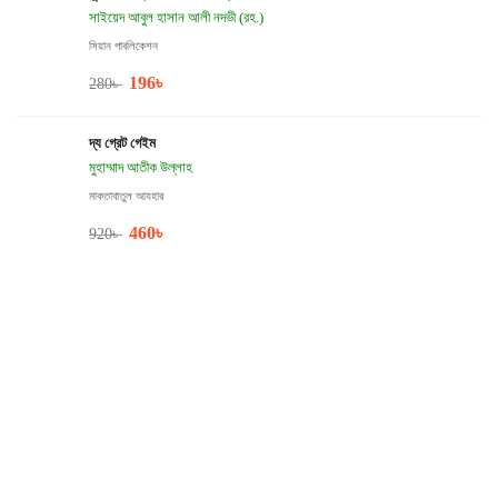
সাইয়েদ আবুল হাসান আলী নদভী (রহ.)
সিয়ান পাবলিকেশন
196
৳
280
৳
দ্য গ্রেট গেইম
মুহাম্মাদ আতীক উল্লাহ
মাকতাবাতুল আযহার
460
৳
920
৳