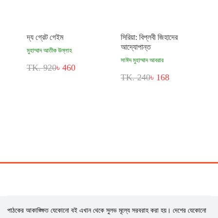
দ্য গ্রেট গেইম
সিরিয়া: বিপ্লবী জিহাদের
আদ্যোপান্ত
মুহাম্মাদ আতীক উল্লাহ
সাঈদ মুহাম্মাদ আবরার
TK. 920
৳ 460
TK. 240
৳ 168
পাঠকের আকাঙ্ক্ষিত যেকোনো বই এখান থেকে সুলভ মূল্যে সরবরাহ করা হয়। দেশের যেকোনো