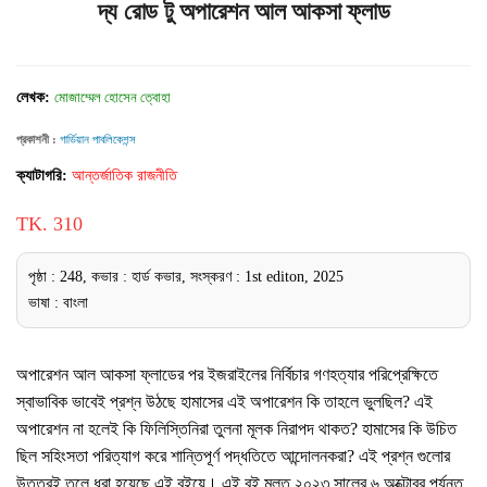
দ্য রোড টু অপারেশন আল আকসা ফ্লাড
লেখক:
মোজাম্মেল হোসেন ত্বোহা
প্রকাশনী :
গার্ডিয়ান পাবলিকেশন্স
ক্যাটাগরি:
আন্তর্জাতিক রাজনীতি
TK. 310
পৃষ্ঠা : 248, কভার : হার্ড কভার, সংস্করণ : 1st editon, 2025
ভাষা : বাংলা
অপারেশন আল আকসা ফ্লাডের পর ইজরাইলের নির্বিচার গণহত্যার পরিপ্রেক্ষিতে
স্বাভাবিক ভাবেই প্রশ্ন উঠছে হামাসের এই অপারেশন কি তাহলে ভুলছিল? এই
অপারেশন না হলেই কি ফিলিস্তিনিরা তুলনা মূলক নিরাপদ থাকত? হামাসের কি উচিত
ছিল সহিংসতা পরিত্যাগ করে শান্তিপূর্ণ পদ্ধতিতে আন্দোলনকরা? এই প্রশ্ন গুলোর
উত্তরই তুলে ধরা হয়েছে এই বইয়ে। এই বই মূলত ২০২৩ সালের ৬ অক্টোবর পর্যন্ত