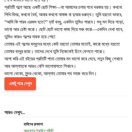
প্রতিটি গল্পে আছে একটি ছোট শিক্ষা—যা আমাদের চলার পথে দরকার হয়। কখনো
শিখি বিনয়, কখনো ধৈর্য, আবার কখনো নামাজ বা দুআর গুরুত্ব। তুমি হয়তো ভাববে,
“আমি কি পারব এরকম হতে?” হ্যাঁ বন্ধু, একদিন তুমিও পারবে। শুধু মন দিয়ে পড়ো,
ভাবো আর চেষ্টা করো। ছোট ছোট ভালো কাজ দিয়ে শুরু করো—একদিন দেখা যাবে,
তুমিও কারও গল্পের নায়ক হয়ে গেছ!
তোমার এই গল্পের বন্ধুদের মধ্যে কেউ হয়তো তোমার মতোই, কারো মধ্যে হয়তো
তোমার বন্ধুর ছায়া। তাদের দেখে তুমি নিজেকেই চিনে ফেলতে পারো।
আশা করি এই বইয়ের প্রতিটি পাতা তোমার মন ভালো করে দেবে, নতুন কিছু শেখাবে
আর আল্লাহকে আরও বেশি ভালোবাসতে শিখাবে।
ভালো থেকো, সুন্দর থেকো, আল্লাহ তোমার পথ সহজ করে দিন।
একটু পরে দেখুন
আরও দেখুন...
হাদিসের গল্পমালা
আব্দুল্লাহ ইয়াছিন শরীফী