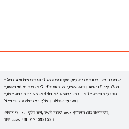
পাঠকের আকাঙ্ক্ষিত যেকোনো বই এখান থেকে সুলভ মূল্যে সরবরাহ করা হয়। দেশের যেকোনো
প্রান্তের পাঠকের কাছে সে বই পৌঁছে দেওয়া হয় দ্রুততম সময়ে। আমাদের উদ্দেশ্য বইয়ের
প্রতি পাঠকের আবেগ ও ভালোবাসাকে সর্বোচ্চ গুরুত্ব দেওয়া। তাই পাঠকদের জন্য রয়েছে
বিশেষ অফার ও ছাড়সহ নানা সুবিধা। আপনাকে স্বাগতম।
দোকান নং : ১২, তৃতীয় তলা, কওমী মার্কেট, ৬৫/১ প্যারিদাস রোড বাংলাবাজার,
ঢাকা-১১০০ +8801746991593