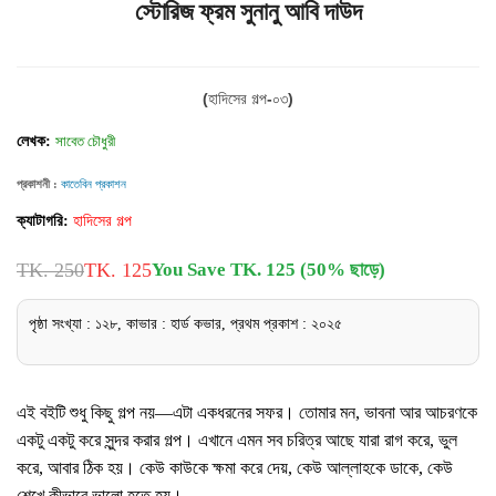
স্টোরিজ ফ্রম সুনানু আবি দাউদ
(হাদিসের গল্প-০৩)
লেখক:
সাবেত চৌধুরী
প্রকাশনী :
কাতেবিন প্রকাশন
ক্যাটাগরি:
হাদিসের গল্প
TK. 250
TK. 125
You Save TK. 125 (50% ছাড়ে)
পৃষ্ঠা সংখ্যা : ১২৮, কাভার : হার্ড কভার, প্রথম প্রকাশ : ২০২৫
এই বইটি শুধু কিছু গল্প নয়—এটা একধরনের সফর। তোমার মন, ভাবনা আর আচরণকে
একটু একটু করে সুন্দর করার গল্প। এখানে এমন সব চরিত্র আছে যারা রাগ করে, ভুল
করে, আবার ঠিক হয়। কেউ কাউকে ক্ষমা করে দেয়, কেউ আল্লাহকে ডাকে, কেউ
শেখে কীভাবে ভালো হতে হয়।