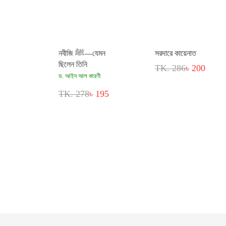
নবীজি ﷺ—যেমন
সরদারে কায়েনাত
ছিলেন তিনি
TK. 286
৳ 200
ড. আইদ আল কারণী
TK. 278
৳ 195