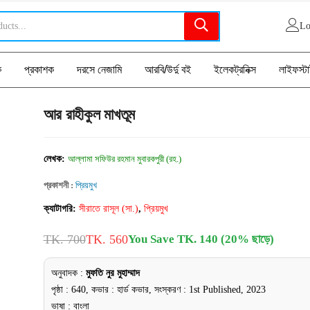
Lo
ক
প্রকাশক
দরসে নেজামি
আরবি/উর্দু বই
ইলেকট্রনিক্স
লাইফস্ট
আর রাহীকুল মাখতূম
লেখক:
আল্লামা সফিউর রহমান মুবারকপুরী (রহ.)
প্রকাশনী :
প্রিয়মুখ
ক্যাটাগরি:
সীরাতে রাসূল (সা.)
,
প্রিয়মুখ
TK. 700
TK. 560
You Save TK. 140 (20% ছাড়ে)
অনুবাদক :
মুফতি নুর মুহাম্মাদ
পৃষ্ঠা : 640, কভার : হার্ড কভার, সংস্করণ : 1st Published, 2023
ভাষা : বাংলা