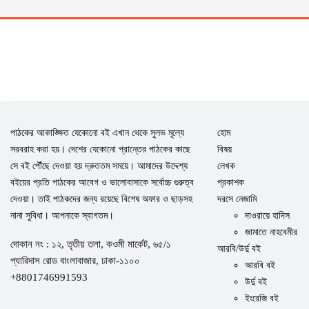
পাঠকের আকাঙ্ক্ষিত যেকোনো বই এখান থেকে সুলভ মূল্যে
হোম
সরবরাহ করা হয়। দেশের যেকোনো প্রান্তের পাঠকের কাছে
বিষয়
সে বই পৌঁছে দেওয়া হয় দ্রুততম সময়ে। আমাদের উদ্দেশ্য
লেখক
বইয়ের প্রতি পাঠকের আবেগ ও ভালোবাসাকে সর্বোচ্চ গুরুত্ব
প্রকাশক
দেওয়া। তাই পাঠকদের জন্য রয়েছে বিশেষ অফার ও ছাড়সহ
দরসে নেজামি
নানা সুবিধা। আপনাকে স্বাগতম।
দাওরায়ে হাদিস
জামাতে নাহবেমীর
দোকান নং : ১২, তৃতীয় তলা, কওমী মার্কেট, ৬৫/১
আরবি/উর্দু বই
প্যারিদাস রোড বাংলাবাজার, ঢাকা-১১০০
আরবি বই
+8801746991593
উর্দু বই
ইংরেজি বই