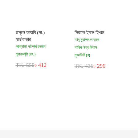
রাসূলে আরাবি (সা.)
সিরাতে ইবনে হিশাম
হার্ডকাভার
আবূ মুহাম্মদ আবদুল
আল্লামা সফিউর রহমান
মালিক ইব্‌ন হিশাম
মুবারকপুরী (রহ.)
মুআফিরী (র)
TK. 550
৳ 412
TK. 436
৳ 296