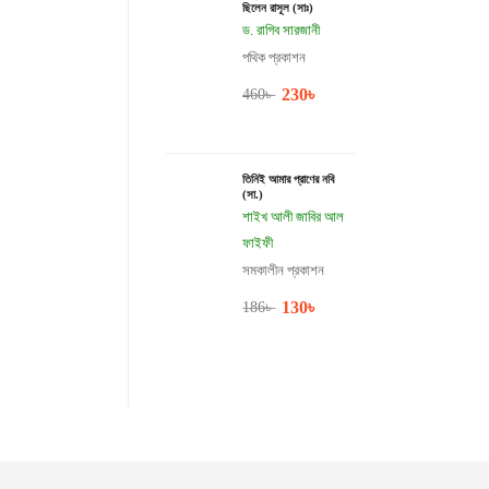
ছিলেন রাসূল (সাঃ)
ড. রাগিব সারজানী
পথিক প্রকাশন
230
৳
460
৳
তিনিই আমার প্রাণের নবি
(সা.)
শাইখ আলী জাবির আল
ফাইফী
সমকালীন প্রকাশন
130
৳
186
৳