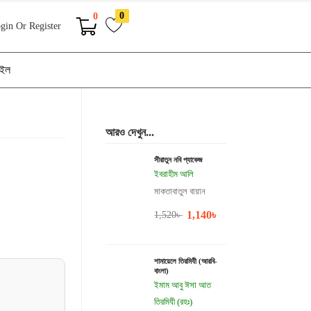
0
0
gin Or Register
াইল
আরও দেখুন...
সীরাতুন নবি প্যাকেজ
ইবরাহীম আলি
মাকতাবাতুল বায়ান
1,140
৳
1,520
৳
শামায়েলে তিরমিযী (আরবি-
বাংলা)
ইমাম আবু ঈসা আত
তিরমিযী (রহঃ)