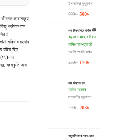
ইসলামিয়া কুতুবখানা
500
৳
900
৳
 জীবন্ত ভাষাসমূহে
ছু শর্তসাপেক্ষে
এক দিঘল দিনে নবিজি ﷺ
সিরাত
আব্দুল ওয়াহহাব ইবনে
্লামা সফিউর রহমান
নাসির আত-তুরাইরী
ষায় রচিত ছিল।
ওয়াফি পাবলিকেশন
 (সা.)-এর
170
৳
250
৳
ময়, সংস্কৃতি আর
নবি জীবনের গল্প
আরিফ আজাদ
সমকালীন প্রকাশন
203
৳
290
৳
অমুসলিমদের সাথে যেমন