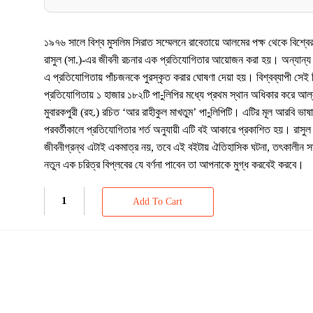
১৯৭৬ সালে বিশ্ব মুসলিম সিরাত সম্মেলনে রাবেতায়ে আলমের পক্ষ থেকে বিশ্বের
রাসুল (সা.)-এর জীবনী রচনার এক প্রতিযোগিতার আয়োজন করা হয়। অন্যান্য কি
এ প্রতিযোগিতায় পাঁচজনকে পুরস্কৃত করার ঘোষণা দেয়া হয়। বিশ্বব্যাপী সেই 
প্রতিযোগিতায় ১ হাজার ১৮২টি পা-ুলিপির মধ্যে প্রথম স্থান অধিকার করে আল
মুবারকপুরী (রহ.) রচিত ‘আর রাহীকুল মাখতুম’ পা-ুলিপিটি। এটির মূল আরবি ভা
পরবর্তীকালে প্রতিযোগিতার শর্ত অনুযায়ী এটি বই আকারে প্রকাশিত হয়। রাসুল
জীবনীগ্রন্থ এটাই একমাত্র নয়, তবে এই বইটায় ঐতিহাসিক ঘটনা, তৎকালীন স
নতুন এক চরিত্র বিপ্লবের যে বর্ণনা পাবেন তা আপনাকে মুগ্ধ করবেই করবে।
Add To Cart