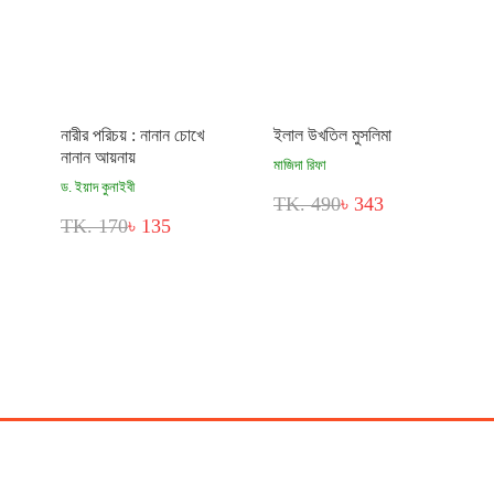
নারীর পরিচয় : নানান চোখে
ইলাল উখতিল মুসলিমা
নানান আয়নায়
মাজিদা রিফা
ড. ইয়াদ কুনাইবী
TK. 490
৳ 343
TK. 170
৳ 135