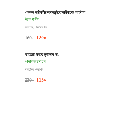
একজন নারীবাদীর জবানবন্দিতে নারীবাদের আর্তনাদ
উম্মে খালিদ
সিজদাহ পাবলিকেশন
120
৳
160
৳
ফাতেমা বিনতে মুহাম্মাদ সা.
শাহাদাত হুসাইন
কাতেবিন প্রকাশন
115
৳
230
৳