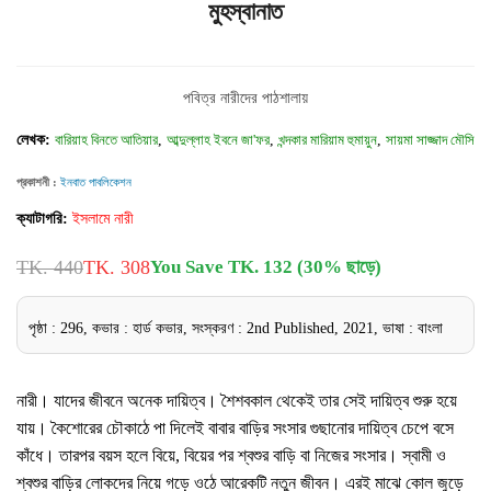
মুহস্বানাত
পবিত্র নারীদের পাঠশালায়
লেখক:
বারিয়াহ বিনতে আতিয়ার
,
আব্দুল্লাহ ইবনে জা'ফর
,
খন্দকার মারিয়াম হুমায়ুন
,
সায়মা সাজ্জাদ মৌসি
প্রকাশনী :
ইনবাত পাবলিকেশন
ক্যাটাগরি:
ইসলামে নারী
TK. 440
TK. 308
You Save TK. 132 (30% ছাড়ে)
পৃষ্ঠা : 296, কভার : হার্ড কভার, সংস্করণ : 2nd Published, 2021, ভাষা : বাংলা
নারী। যাদের জীবনে অনেক দায়িত্ব। শৈশবকাল থেকেই তার সেই দায়িত্ব শুরু হয়ে
যায়। কৈশোরের চৌকাঠে পা দিলেই বাবার বাড়ির সংসার গুছানোর দায়িত্ব চেপে বসে
কাঁধে। তারপর বয়স হলে বিয়ে, বিয়ের পর শ্বশুর বাড়ি বা নিজের সংসার। স্বামী ও
শ্বশুর বাড়ির লোকদের নিয়ে গড়ে ওঠে আরেকটি নতুন জীবন। এরই মাঝে কোল জুড়ে