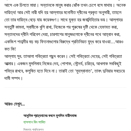
আসে এক চিলতে মায়া। সন্তানকে মানুষ করার ঝোঁক তখন চেপে বসে মাথায়। অনেক
দায়িত্ব! আর সেই নারী যদি হয় আল্লাহর মনোনীত দ্বীনের প্রকৃত অনুসারী, তাহলে
তো তার দায়িত্ব বেড়ে যায় কয়েকগুণ। সাথে যুক্ত হয় জবাব্দিহিতার ভয়। আল্লাহর
সন্তুষ্টি কামনা, স্বামীকে খুশি রাখা, নিজেকে পর পুরুষের দৃষ্টি থেকে হেফাযত করা,
সন্তানদের দ্বীনি পরিবেশ দেয়া, চারপাশের মানুষগুলোকে দ্বীনের পথে আহ্বান করা,
একবিংশ শতাব্দীর বড় বড় ফিতনাগুলোর বিরুদ্ধে প্রতিনিয়ত যুদ্ধ করে যাওয়া…আরও
কত কি!
আল্লাহ সুব. তাআলা পবিত্রতা পছন্দ করেন। সেই পবিত্রতা দেহের, সেই পবিত্রতা
আত্মার। একজন মুসলিমাহ নিজের দেহ, পোশাক, সৌন্দর্য, চরিত্র, আখলাক সবকিছুই
পবিত্র রাখবে, কলুষিত হতে দিবে না। তারাই তো ‘মুহস্বানাত’, তাবৎ দুনিয়ার সবচেয়ে
দামী সম্পদ।
আরও দেখুন...
আধুনিক প্রাচ্যবাদের কবলে মুসলিম নারীসমাজ
হাসসান বিন সাবিত
সিজদাহ পাবলিকেশন