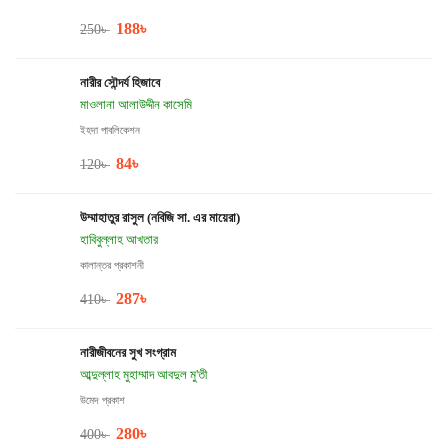
188
৳
250
৳
নারীর সৌন্দর্য হিজাবে
মাওলানা আলাউদ্দীন কাসেমি
ইহদা পাবলিকেশন
84
৳
120
৳
উম্মাহাতুর রাসুল (নবিজি সা. এর মায়েরা)
হাবিবুল্লাহ আখতার
কালান্তর প্রকাশনী
287
৳
410
৳
নারীজীবনের সুখ সংগ্রাম
আব্দুল্লাহ মুহাম্মাদ আবদুল মু'তী
উমেদ প্রকাশ
280
৳
400
৳