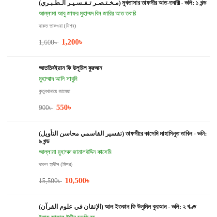
(مـخـتـصـر تـفـسـيـر الـطـبـري) মুখতাসার তাফসীর আত-তবারী - ভলি: ১ খন্ড
আল্লামা আবু জাফর মুহাম্মদ বিন জারির আত তবারি
দারুত তাকওয়া (মিশর)
1,200
৳
1,600
৳
আততিবইয়ান ফি উলূমিল কুরআন
মুহাম্মাদ আলি সাবুনি
কুতুবখানায়ে জামেয়া
550
৳
900
৳
(تفسير القاسمي محاسن التأويل) তাফসীরে কাসেমি মাহাসিনুত তাবিল - ভলি:
৯ খন্ড
আল্লামা মুহাম্মদ জামালউদ্দিন কাসেমি
দারুল হাদীস (মিশর)
10,500
৳
15,500
৳
(الإتقان في علوم القرآن) আল ইতকান ফি উলুমিল কুরআন - ভলি: ২ খণ্ড