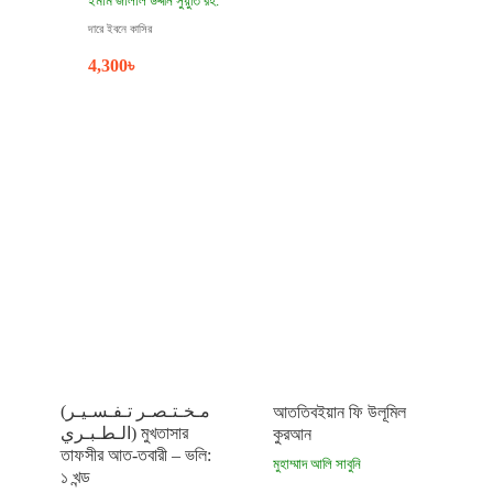
ইমাম জালাল উদ্দীন সুয়ুতি রহ.
দারে ইবনে কাসির
4,300
৳
(مـخـتـصـر تـفـسـيـر
আততিবইয়ান ফি উলূমিল
الـطـبـري) মুখতাসার
কুরআন
তাফসীর আত-তবারী – ভলি:
মুহাম্মাদ আলি সাবুনি
১ খন্ড