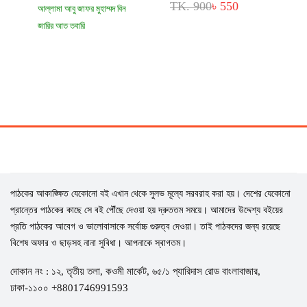
TK. 900
৳ 550
আল্লামা আবু জাফর মুহাম্মদ বিন
জারির আত তবারি
TK. 1,600
৳ 1,200
পাঠকের আকাঙ্ক্ষিত যেকোনো বই এখান থেকে সুলভ মূল্যে সরবরাহ করা হয়। দেশের যেকোনো
প্রান্তের পাঠকের কাছে সে বই পৌঁছে দেওয়া হয় দ্রুততম সময়ে। আমাদের উদ্দেশ্য বইয়ের
প্রতি পাঠকের আবেগ ও ভালোবাসাকে সর্বোচ্চ গুরুত্ব দেওয়া। তাই পাঠকদের জন্য রয়েছে
বিশেষ অফার ও ছাড়সহ নানা সুবিধা। আপনাকে স্বাগতম।
দোকান নং : ১২, তৃতীয় তলা, কওমী মার্কেট, ৬৫/১ প্যারিদাস রোড বাংলাবাজার,
ঢাকা-১১০০ +8801746991593