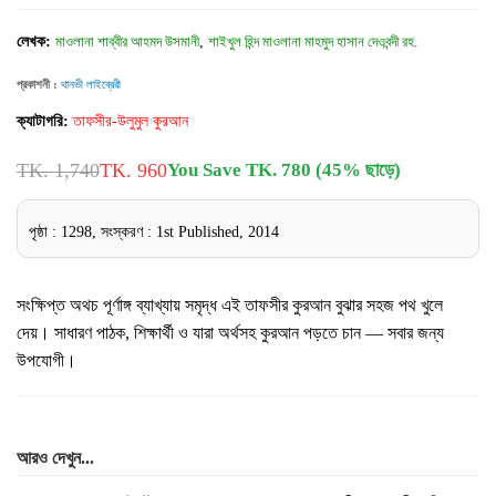
লেখক:
মাওলানা শাব্বীর আহমদ উসমানী
,
শাইখুল হিন্দ মাওলানা মাহমুদ হাসান দেওবন্দী রহ.
প্রকাশনী :
থানভী লাইব্রেরী
ক্যাটাগরি:
তাফসীর-উলুমুল কুরআন
TK. 1,740
TK. 960
You Save TK. 780 (45% ছাড়ে)
পৃষ্ঠা : 1298, সংস্করণ : 1st Published, 2014
সংক্ষিপ্ত অথচ পূর্ণাঙ্গ ব্যাখ্যায় সমৃদ্ধ এই তাফসীর কুরআন বুঝার সহজ পথ খুলে
দেয়। সাধারণ পাঠক, শিক্ষার্থী ও যারা অর্থসহ কুরআন পড়তে চান — সবার জন্য
উপযোগী।
আরও দেখুন...