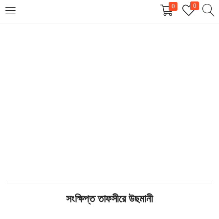
0
0
LOGIN
REGISTER
Enter your username and password to login.
Remember me
Login
Lost password?
সংক্ষিপ্ত তাফসীরে উছমানী