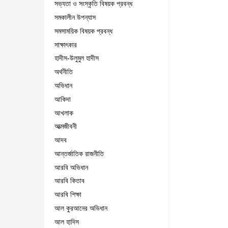
সভ্যতা ও সংস্কৃতি বিষয়ক প্রবন্ধ
সমকালীন উপন্যাস
সমসাময়িক বিষয়ক প্রবন্ধ
সাক্ষাৎকার
হাদীস-উলুমুল হাদীস
অর্থনীতি
অভিধান
আকিদা
আখলাক
আত্মজীবনী
আদব
আন্তর্জাতিক রাজনীতি
আরবি অভিধান
আরবি কিতাব
আরবি শিক্ষা
আল কুরআনের অভিধান
আল হাদিস