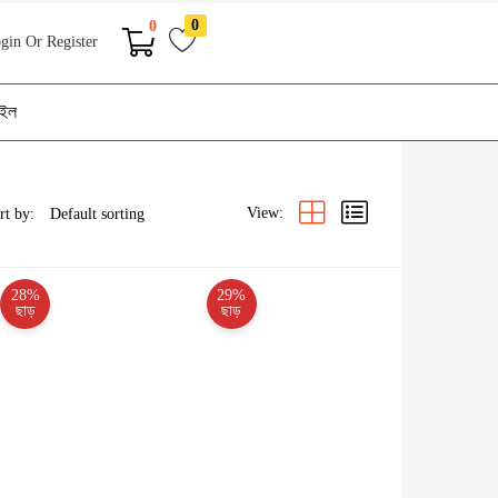
0
0
gin Or Register
াইল
View:
rt by:
28%
29%
ছাড়
ছাড়