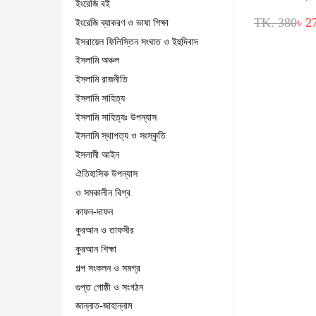
ইংরেজি বই
TK. 380
৳ 2
ইংরেজি ব্যাকরণ ও ভাষা শিক্ষা
ইসরায়েল ফিলিস্তিন সংঘাত ও ইহুদিবাদ
ইসলামি অঞ্চল
ইসলামি রাজনীতি
ইসলামি সাহিত্য
ইসলামি সাহিত্যঃ উপন্যাস
ইসলামি স্থাপত্য ও সংস্কৃতি
ইসলামী আইন
ঐতিহাসিক উপন্যাস
ও সমকালীন বিশ্ব
কাফন-দাফন
কুরআন ও তাফসীর
কুরআন শিক্ষা
গল্প সংকলন ও সমগ্র
গুপ্ত গোষ্ঠী ও সংগঠন
জান্নাত-জাহান্নাম