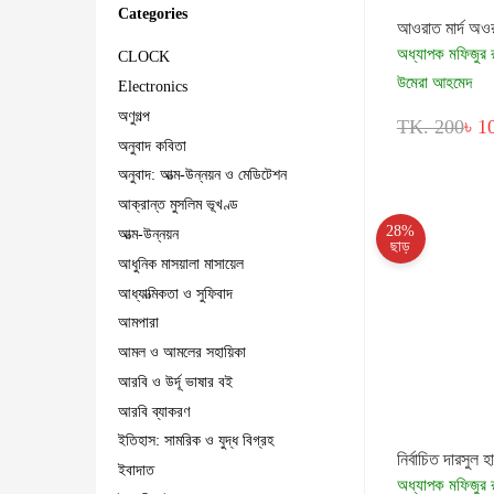
Categories
আওরাত মার্দ অওর
অধ্যাপক মফিজুর 
CLOCK
উমেরা আহমেদ
Electronics
অণুগল্প
TK. 200
৳ 1
অনুবাদ কবিতা
অনুবাদ: আত্ম-উন্নয়ন ও মেডিটেশন
আক্রান্ত মুসলিম ভূখণ্ড
28%
আত্ম-উন্নয়ন
ছাড়
আধুনিক মাসয়ালা মাসায়েল
আধ্যাত্মিকতা ও সুফিবাদ
আমপারা
আমল ও আমলের সহায়িকা
আরবি ও উর্দূ ভাষার বই
আরবি ব্যাকরণ
ইতিহাস: সামরিক ও যুদ্ধ বিগ্রহ
নির্বাচিত দারসুল হ
ইবাদাত
অধ্যাপক মফিজুর 