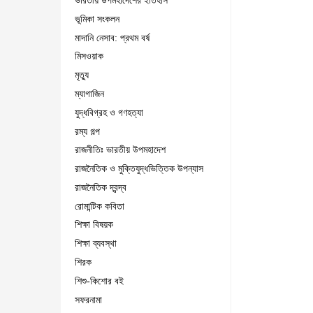
ভারতীয় উপমহাদেশের ইতিহাস
ভূমিকা সংকলন
মাদানি নেসাব: প্রথম বর্ষ
মিসওয়াক
মৃত্যু
ম্যাগাজিন
যুদ্ধবিগ্রহ ও গণহত্যা
রম্য গল্প
রাজনীতিঃ ভারতীয় উপমহাদেশ
রাজনৈতিক ও মুক্তিযুদ্ধভিত্তিক উপন্যাস
রাজনৈতিক দ্বন্দ্ব
রোমান্টিক কবিতা
শিক্ষা বিষয়ক
শিক্ষা ব্যবস্থা
শিরক
শিশু-কিশোর বই
সফরনামা