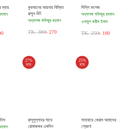
 ম্যায়
কুরআনের আয়নায় বিম্বিত
দিল্লি কলেজ
রাসুল ﷺ
রহমান
অধ্যাপক মফিজুর রহমান
,
,
অধ্যাপক মফিজুর রহমান
এনামুল করীম ইমাম
TK. 380
৳ 270
00
TK. 250
৳ 180
27%
25%
ছাড়
ছাড়
াদিস
রাসূলুল্লাহর সাথে
সাহাবায়ে কেরাম আমাদের
রোমাঞ্চকর একদিন
প্রেরণা
রহমান