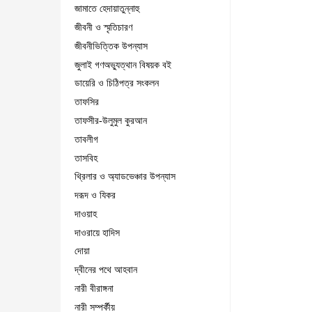
জামাতে হেদায়াতুন্নাহু
জীবনী ও স্মৃতিচারণ
জীবনীভিত্তিক উপন্যাস
জুলাই গণঅভ্যুত্থান বিষয়ক বই
ডায়েরি ও চিঠিপত্র সংকলন
তাফসির
তাফসীর-উলুমুল কুরআন
তাবলীগ
তাসবিহ
থ্রিলার ও অ্যাডভেঞ্চার উপন্যাস
দরূদ ও যিকর
দাওয়াহ
দাওরায়ে হাদিস
দোয়া
দ্বীনের পথে আহবান
নারী বীরাঙ্গনা
নারী সম্পর্কীয়