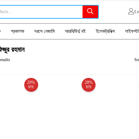
Lo
ক
প্রকাশক
দরসে নেজামি
আরবি/উর্দু বই
ইলেকট্রনিক্স
লাইফস্ট
িজুর রহমান
esults
So
29%
28%
ছাড়
ছাড়