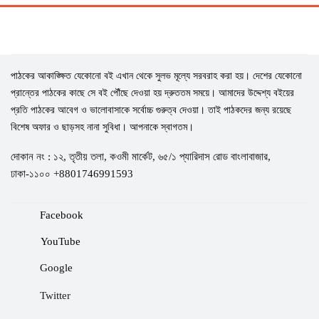
পাঠকের আকাঙ্ক্ষিত যেকোনো বই এখান থেকে সুলভ মূল্যে সরবরাহ করা হয়। দেশের যেকোনো
প্রান্তের পাঠকের কাছে সে বই পৌঁছে দেওয়া হয় দ্রুততম সময়ে। আমাদের উদ্দেশ্য বইয়ের
প্রতি পাঠকের আবেগ ও ভালোবাসাকে সর্বোচ্চ গুরুত্ব দেওয়া। তাই পাঠকদের জন্য রয়েছে
বিশেষ অফার ও ছাড়সহ নানা সুবিধা। আপনাকে স্বাগতম।
দোকান নং : ১২, তৃতীয় তলা, কওমী মার্কেট, ৬৫/১ প্যারিদাস রোড বাংলাবাজার,
ঢাকা-১১০০ +8801746991593
Facebook
YouTube
Google
Twitter