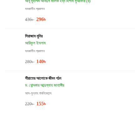
আবূ মুহাম্মদ আবদুল মালিক ইব্‌ন হিশাম মুআফিরী (র)
সমকালীন প্রকাশন
296
৳
436
৳
সিরাজাম মুনির
আরিফুল ইসলাম
সমকালীন প্রকাশন
140
৳
280
৳
সীরাতের আলোকে জীবন গঠন
ড. খোন্দকার আব্দুল্লাহ জাহাঙ্গীর
আস-সুন্নাহ পাবলিকেশন্স
155
৳
220
৳