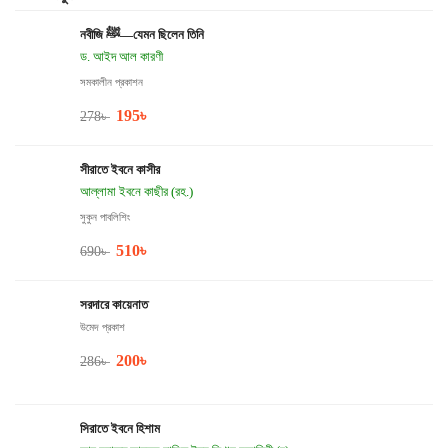
নবীজি ﷺ—যেমন ছিলেন তিনি
ড. আইদ আল কারণী
সমকালীন প্রকাশন
195
৳
278
৳
সীরাতে ইবনে কাসীর
আল্লামা ইবনে কাছীর (রহ.)
সুকুন পাবলিশিং
510
৳
690
৳
সরদারে কায়েনাত
উমেদ প্রকাশ
200
৳
286
৳
সিরাতে ইবনে হিশাম