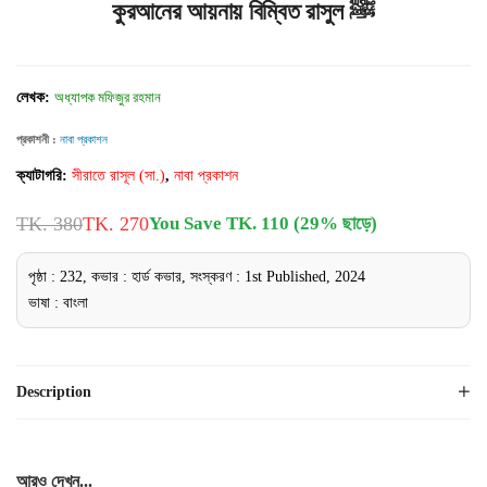
কুরআনের আয়নায় বিম্বিত রাসুল ﷺ
লেখক:
অধ্যাপক মফিজুর রহমান
প্রকাশনী :
নাবা প্রকাশন
ক্যাটাগরি:
সীরাতে রাসূল (সা.)
,
নাবা প্রকাশন
TK. 380
TK. 270
You Save TK. 110 (29% ছাড়ে)
পৃষ্ঠা : 232, কভার : হার্ড কভার, সংস্করণ : 1st Published, 2024
ভাষা : বাংলা
Description
আরও দেখুন...