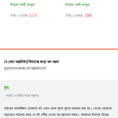
উস্তাদ আলী হাম্মুদা
উস্তাদ আলী হাম্মুদা
TK. 150
৳ 113
TK. 240
৳ 180
যে কোন আরবি/উর্দু কিতাবের জন্য কল করুন
কুতুবখানায়ে জামেয়া 01746991593
কুঁড়ি
সততা ও নিষ্ঠার সাথে পথচলা
পাঠকের আকাঙ্ক্ষিত যেকোনো বই এখান থেকে সুলভ মূল্যে সরবরাহ করা হয়। দেশের যেকোনো
প্রান্তের পাঠকের কাছে সে বই পৌঁছে দেওয়া হয় দ্রুততম সময়ে। আমাদের উদ্দেশ্য বইয়ের