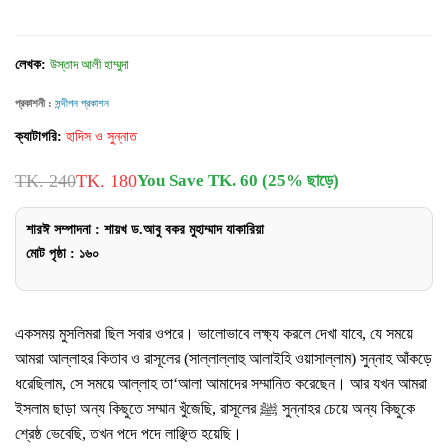
লেখক:
উস্তাদ আলী হাম্মুদা
প্রকাশনী :
সন্দীপন প্রকাশন
ক্যাটাগরি:
হাদিস ও সুন্নাত
TK. 240
TK. 180
You Save TK. 60 (25% ছাড়ে)
শারঈ সম্পাদনা : শায়খ ড.আবু বকর মুহাম্মাদ যাকারিয়া
মোট পৃষ্ঠা : ১৬০
একসময় মুসলিমরা ছিল সবার ওপরে। ভালোভাবে লক্ষ্য করলে দেখা যাবে, যে সময়ে
আমরা আল্লাহর কিতাব ও রাসূলের (সাল্লাল্লাহু আলাইহি ওয়াসাল্লাম) সুন্নাহ আঁকড়ে
ধরেছিলাম, সে সময়ে আল্লাহ তা‘আলা আমাদের সম্মানিত করেছেন। আর যখন আমরা
ইসলাম ছাড়া অন্য কিছুতে সম্মান খুঁজেছি, রাসূলের ﷺ সুন্নাহর চেয়ে অন্য কিছুকে
শ্রেষ্ঠ ভেবেছি, তখন পদে পদে লাঞ্ছিত হয়েছি।