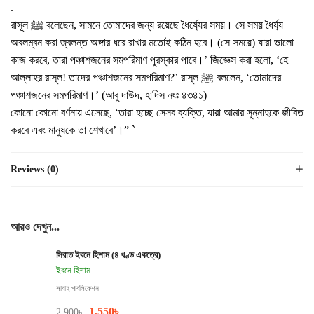
.
রাসূল ﷺ বলেছেন, সামনে তোমাদের জন্য রয়েছে ধৈর্য্যের সময়। সে সময় ধৈর্য্য
অবলম্বন করা জ্বলন্ত অঙ্গার ধরে রাখার মতোই কঠিন হবে। (সে সময়ে) যারা ভালো
কাজ করবে, তারা পঞ্চাশজনের সমপরিমাণ পুরস্কার পাবে।’ জিজ্ঞেস করা হলো, ‘হে
আল্লাহর রাসূল! তাদের পঞ্চাশজনের সমপরিমাণ?’ রাসূল ﷺ বললেন, ‘তোমাদের
পঞ্চাশজনের সমপরিমাণ।’ (আবু দাউদ, হাদিস নংঃ ৪৩৪১)
কোনো কোনো বর্ণনায় এসেছে, ‘তারা হচ্ছে সেসব ব্যক্তি, যারা আমার সুন্নাহকে জীবিত
করবে এবং মানুষকে তা শেখাবে’।” `
Reviews (0)
আরও দেখুন...
সিরাত ইবনে হিশাম (৪ খণ্ড একত্রে)
ইবনে হিশাম
সাবাহ পাবলিকেশন
1,550
৳
2,900
৳