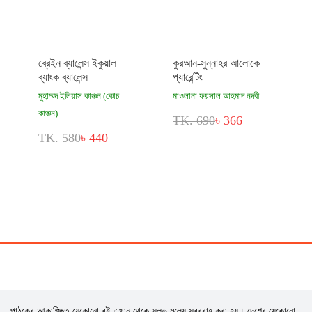
ব্রেইন ব্যালেন্স ইকুয়াল
কুরআন-সুন্নাহর আলোকে
ব্যাংক ব্যালেন্স
প্যারেন্টিং
মুহাম্মদ ইলিয়াস কাঞ্চন (কোচ
মাওলানা ফয়সাল আহমাদ নদবী
কাঞ্চন)
TK. 690
৳ 366
TK. 580
৳ 440
পাঠকের আকাঙ্ক্ষিত যেকোনো বই এখান থেকে সুলভ মূল্যে সরবরাহ করা হয়। দেশের যেকোনো