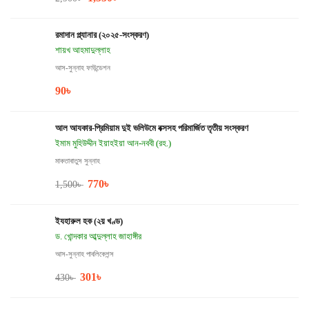
রমাদান প্ল্যানার (২০২৫-সংস্করণ)
শায়খ আহমাদুল্লাহ
আস-সুন্নাহ ফাউন্ডেশন
90
৳
আল আযকার-প্রিমিয়াম দুই ভলিউমে বক্সসহ পরিমার্জিত তৃতীয় সংস্করণ
ইমাম মুহিউদ্দীন ইয়াহইয়া আন-নববী (রহ.)
মাকতাবাতুস সুন্নাহ
770
৳
1,500
৳
ইযহারুল হক (২য় খণ্ড)
ড. খোন্দকার আব্দুল্লাহ জাহাঙ্গীর
আস-সুন্নাহ পাবলিকেশন্স
301
৳
430
৳