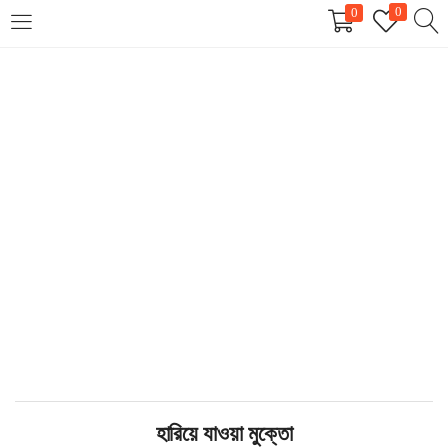
0
0
LOGIN
REGISTER
Enter your username and password to login.
Remember me
Login
Lost password?
হারিয়ে যাওয়া মুক্তো