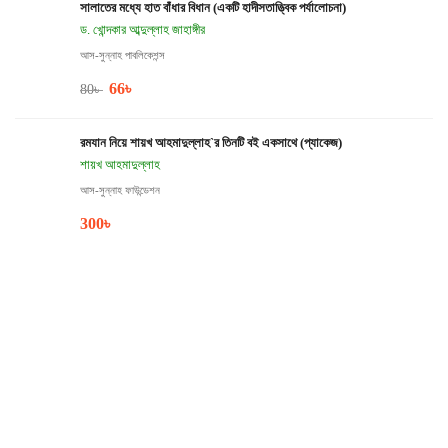
সালাতের মধ্যে হাত বাঁধার বিধান (একটি হাদীসতাত্ত্বিক পর্যালোচনা)
ড. খোন্দকার আব্দুল্লাহ জাহাঙ্গীর
আস-সুন্নাহ পাবলিকেশন্স
66
৳
80
৳
রমযান নিয়ে শায়খ আহমাদুল্লাহ`র তিনটি বই একসাথে (প্যাকেজ)
শায়খ আহমাদুল্লাহ
আস-সুন্নাহ ফাউন্ডেশন
300
৳