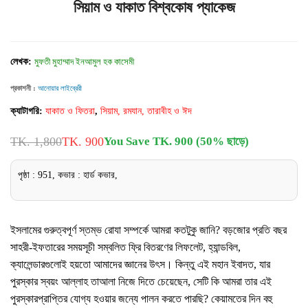
সিয়াম ও যাকাত বিশ্বকোষ প্যাকেজ
লেখক:
মুফতী মুহাম্মাদ ইনআমুল হক কাসেমী
প্রকাশনী :
আনোয়ার লাইব্রেরী
ক্যাটাগরি:
যাকাত ও ফিতরা
,
সিয়াম, রমযান, তারাবীহ ও ঈদ
TK. 1,800
TK. 900
You Save TK. 900 (50% ছাড়ে)
পৃষ্ঠা : 951, কভার : হার্ড কভার,
ইসলামের গুরুত্বপূর্ণ স্তম্ভ রোযা সম্পর্কে আমরা কতটুকু জানি? বড়জোর প্রতি বছর
সাহরী-ইফতারের সময়সূচী সম্বলিত ফ্রি বিতরণের লিফলেট, হ্যান্ডবিল,
ক্যালেন্ডারগুলোই হয়তো আমাদের জ্ঞানের উৎস। কিন্তু এই মহান ইবাদত, যার
পুরস্কার স্বয়ং আল্লাহ তাআলা নিজে দিতে চেয়েছেন, সেটি কি আমরা তার এই
পুরস্কারপ্রাপ্তির যোগ্য হওয়ার জন্যে পালন করতে পারছি? কেয়ামতের দিন বহু