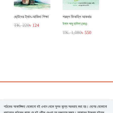
ছোটদের ইমান-আকিদা শিক্ষা
শরহুল ফিকহিল আকবার
ইমাম আবু হানিফা (রহঃ)
TK. 220
৳ 124
TK. 1,080
৳ 550
পাঠকের আকাঙ্ক্ষিত যেকোনো বই এখান থেকে সুলভ মূল্যে সরবরাহ করা হয়। দেশের যেকোনো
প্রান্তের পাঠকের কাছে সে বই পৌঁছে দেওয়া হয় দ্রুততম সময়ে। আমাদের উদ্দেশ্য বইয়ের