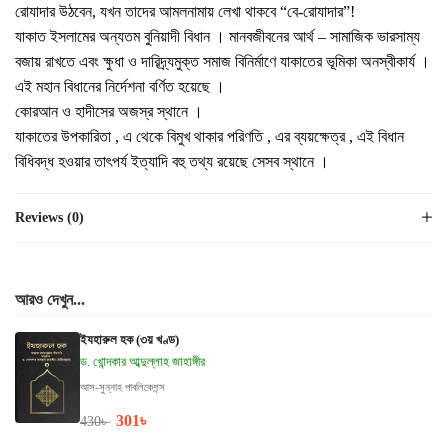
রোযাদার উঠবেন, যখন তাদের আমলনামায় লেখা থাকবে “বে-রোযাদার”!
যাকাত ইসলামের অন্যতম বুনিয়াদী বিধান । মানবজীবনের আর্থ – সামাজিক ভারসাম্য
বজায় রাখতে এবং ক্ষুধা ও দারিদ্র্যমুক্ত সমাজ বিনির্মাণে যাকাতের ভূমিকা অনস্বীকার্য ।
এই মহান বিধানের নির্দেশনা বর্ণিত হয়েছে ।
কোরআন ও হাদীসের অজস্র স্থানে ।
যাকাতের উপকারিতা , এ থেকে বিমুখ থাকার পরিণতি , এর ব্যয়ক্ষেত্র , এই বিধান
বিধিবদ্ধ হওয়ার তাৎপর্য ইত্যাদি বহু তথ্য রয়েছে সেসব স্থানে ।
Reviews (0)
আরও দেখুন...
ইযহারুল হক (৩য় খণ্ড)
ড. খোন্দকার আব্দুল্লাহ জাহাঙ্গীর
আস-সুন্নাহ পাবলিকেশন্স
301
৳
430
৳