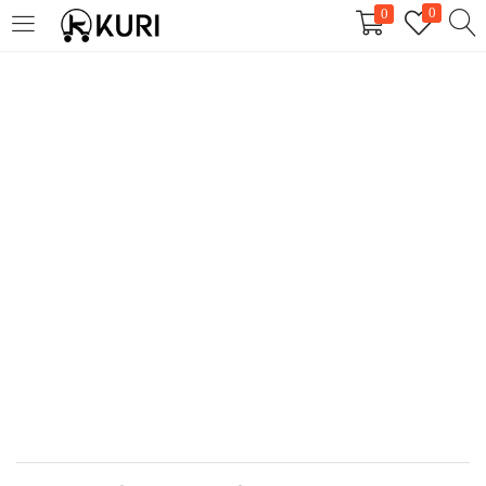
0
0
LOGIN
REGISTER
Enter your username and password to login.
Remember me
Login
Lost password?