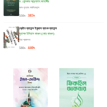
ড. খোন্দকার আব্দুল্লাহ জাহাঙ্গীর
আস-সুন্নাহ পাবলিকেশন্স
385
৳
550
৳
ব্রেইন ব্যালেন্স ইকুয়াল ব্যাংক ব্যালেন্স
মুহাম্মদ ইলিয়াস কাঞ্চন (কোচ কাঞ্চন)
হিয়া প্রকাশনা
440
৳
580
৳