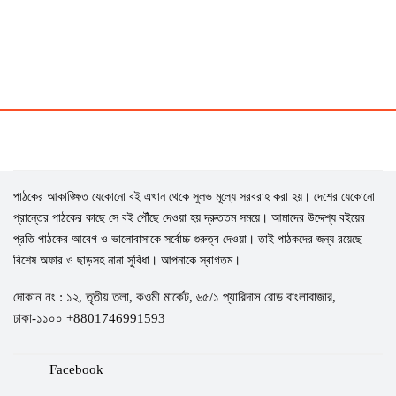
পাঠকের আকাঙ্ক্ষিত যেকোনো বই এখান থেকে সুলভ মূল্যে সরবরাহ করা হয়। দেশের যেকোনো
প্রান্তের পাঠকের কাছে সে বই পৌঁছে দেওয়া হয় দ্রুততম সময়ে। আমাদের উদ্দেশ্য বইয়ের
প্রতি পাঠকের আবেগ ও ভালোবাসাকে সর্বোচ্চ গুরুত্ব দেওয়া। তাই পাঠকদের জন্য রয়েছে
বিশেষ অফার ও ছাড়সহ নানা সুবিধা। আপনাকে স্বাগতম।
দোকান নং : ১২, তৃতীয় তলা, কওমী মার্কেট, ৬৫/১ প্যারিদাস রোড বাংলাবাজার,
ঢাকা-১১০০ +8801746991593
Facebook