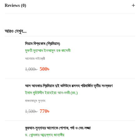
Reviews (0)
আরও দেখুন...
সিয়াম বিশ্বকোষ (প্রিমিয়াম)
মুফতী মুহাম্মাদ ইনআমুল হক কাসেমী
আনোয়ার লাইব্রেরী
500
৳
1,000
৳
আল আযকার-প্রিমিয়াম দুই ভলিউমে বক্সসহ পরিমার্জিত তৃতীয় সংস্করণ
ইমাম মুহিউদ্দীন ইয়াহইয়া আন-নববী (রহ.)
মাকতাবাতুস সুন্নাহ
770
৳
1,500
৳
কুরআন-সুন্নাহর আলোকে পোশাক, পর্দা ও দেহ-সজ্জা
ড. খোন্দকার আব্দুল্লাহ জাহাঙ্গীর