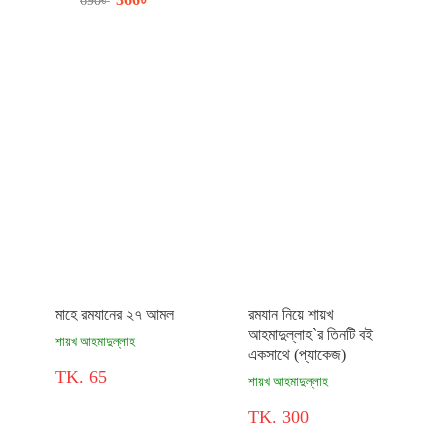
690
৳
মাহে রমযানের ২৭ আমল
রমযান নিয়ে শায়খ
আহমাদুল্লাহ`র তিনটি বই
শায়খ আহমাদুল্লাহ
একসাথে (প্যাকেজ)
TK. 65
শায়খ আহমাদুল্লাহ
TK. 300