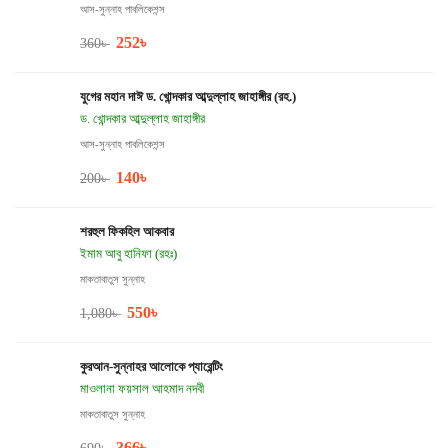
আস-সুন্নাহ পাবলিকেশন্স
252
৳
360
৳
যুগের মহান দাঈ ড. খোন্দকার আব্দুল্লাহ জাহাঙ্গীর (রহ.)
ড. খোন্দকার আব্দুল্লাহ জাহাঙ্গীর
আস-সুন্নাহ পাবলিকেশন্স
140
৳
200
৳
শরহুল ফিকহিল আকবার
ইমাম আবু হানিফা (রহঃ)
মাকতাবাতুস সুন্নাহ
550
৳
1,080
৳
কুরআন-সুন্নাহর আলোকে প্যারেন্টিং
মাওলানা ফয়সাল আহমাদ নদবী
মাকতাবাতুস সুন্নাহ
366
৳