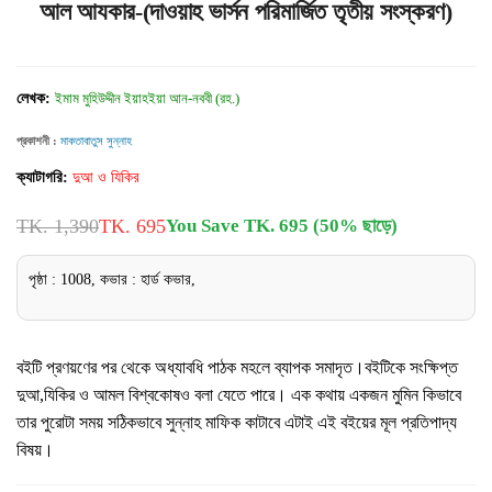
আল আযকার-(দাওয়াহ ভার্সন পরিমার্জিত তৃতীয় সংস্করণ)
লেখক:
ইমাম মুহিউদ্দীন ইয়াহইয়া আন-নববী (রহ.)
প্রকাশনী :
মাকতাবাতুস সুন্নাহ
ক্যাটাগরি:
দুআ ও যিকির
TK. 1,390
TK. 695
You Save TK. 695 (50% ছাড়ে)
পৃষ্ঠা : 1008, কভার : হার্ড কভার,
বইটি প্রণয়ণের পর থেকে অধ্যাবধি পাঠক মহলে ব্যাপক সমাদৃত।বইটিকে সংক্ষিপ্ত
দুআ,যিকির ও আমল বিশ্বকোষও বলা যেতে পারে। এক কথায় একজন মুমিন কিভাবে
তার পুরোটা সময় সঠিকভাবে সুন্নাহ মাফিক কাটাবে এটাই এই বইয়ের মূল প্রতিপাদ্য
বিষয়।