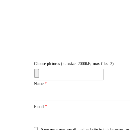
Choose pictures (maxsize: 2000kB, max files: 2)
Name
*
Email
*
Save my name, email, and website in this browser for