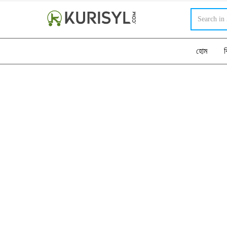
হোম
ব