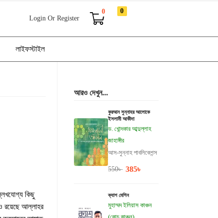
0
0
Login Or Register
লাইফস্টাইল
আরও দেখুন...
কুরআন সুন্নাহর আলোকে
ইসলামী আকীদা
ড. খোন্দকার আব্দুল্লাহ
জাহাঙ্গীর
আস-সুন্নাহ পাবলিকেশন্স
385
৳
550
৳
ল্লেখযোগ্য কিছু
ক্যাশ মেশিন
মুহাম্মদ ইলিয়াস কাঞ্চন
ও রয়েছে আল্লাহর
(কোচ কাঞ্চন)