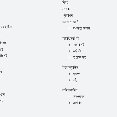
বিষয়
লেখক
প্রকাশক
দরসে নেজামি
ায়ে হাদিস
দাওরায়ে হাদিস
ই
আরবি/উর্দু বই
ি বই
আরবি বই
 বই
উর্দু বই
েজি বই
ইংরেজি বই
ইলেকট্রনিক্স
্প
ল্যাম্প
ঘড়ি
লাইফস্টাইল
ওয়াক
মিসওয়াক
বিহ
তাসবিহ