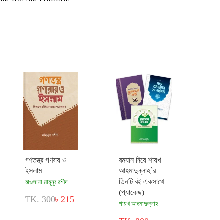
গণতন্ত্র গণরায় ও
রমযান নিয়ে শায়খ
ইসলাম
আহমাদুল্লাহ`র
তিনটি বই একসাথে
মাওলানা মামূনুর রশীদ
(প্যাকেজ)
TK. 300
৳ 215
শায়খ আহমাদুল্লাহ