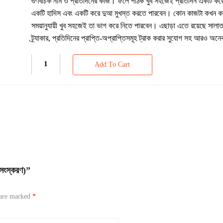
গুণবাচক নাম ও প্রতিদিনের কাজ। ফলে পাঠক খুব সহজেই প্রতিদিন একটি ক
একটি হাদিস এবং একটি করে দুআ মুখস্ত করতে পারবেন। কোন কাজটা কখন ক
সময়ানুযায়ী খুব সহজেই তা ভাগ করে নিতে পারবেন। এছাড়া এতে রয়েছে সালাত ট
ট্র্যাকার, প্রতিদিনের প্রাপ্তি-অপ্রাপ্তিসমূহ ট্রাক করার সুযোগ সহ আরও অন
Add To Cart
সংস্করণ)”
 are marked
*