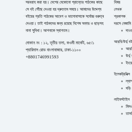
সরবরাহ করা হয়। দেশের যেকোনো প্রান্তের পাঠকের কাছে
বিষয়
সে বই পৌঁছে দেওয়া হয় দ্রুততম সময়ে। আমাদের উদ্দেশ্য
লেখক
বইয়ের প্রতি পাঠকের আবেগ ও ভালোবাসাকে সর্বোচ্চ গুরুত্ব
প্রকাশক
দেওয়া। তাই পাঠকদের জন্য রয়েছে বিশেষ অফার ও ছাড়সহ
দরসে নেজামি
নানা সুবিধা। আপনাকে স্বাগতম।
দাওর
আরবি/উর্দু ব
দোকান নং : ১২, তৃতীয় তলা, কওমী মার্কেট, ৬৫/১
আরব
প্যারিদাস রোড বাংলাবাজার, ঢাকা-১১০০
উর্দু
+8801746991593
ইংর
ইলেকট্রনিক্স
ল্যাম
ঘড়ি
লাইফস্টাইল
মিস
তাস