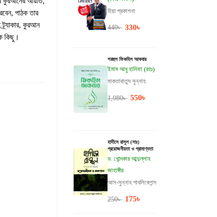
রে কুরআনের আয়াত,
হিয়া প্রকাশনা
রবেন, পাঠক তার
্র্যাকার, কুরআন
330
৳
440
৳
েক কিছু।
শরহুল ফিকহিল আকবার
ইমাম আবু হানিফা (রহঃ)
মাকতাবাতুস সুন্নাহ
550
৳
1,080
৳
হাদীসে রাসূল (সাঃ)
প্রয়োজনীয়তা ও প্রামাণ্যতা
ড. খোন্দকার আব্দুল্লাহ
জাহাঙ্গীর
আস-সুন্নাহ পাবলিকেশন্স
175
৳
250
৳