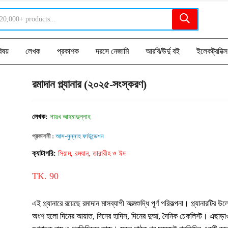
িষয়
লেখক
প্রকাশক
দরসে নেজামি
আরবি/উর্দু বই
ইলেকট্রনিক্স
রমাদান প্ল্যানার (২০২৫-সংস্করণ)
লেখক:
শায়খ আহমাদুল্লাহ
প্রকাশনী :
আস-সুন্নাহ ফাউন্ডেশন
ক্যাটাগরি:
সিয়াম, রমযান, তারাবীহ ও ঈদ
TK. 90
এই প্ল্যানারে রয়েছে রমাদান মাসব্যাপী আত্মশুদ্ধি পূর্ণ পরিকল্পনা। প্ল্যানারটির উ
অংশ হলো দিনের আয়াত, দিনের হাদিস, দিনের দুআ, দৈনিক চেকলিস্ট। এছাড়া