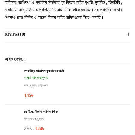
হাদিসের প্রশিদ্ধ ও সবচেয়ে নির্ভরযোগ্য কিতাব সহিহ বুখারি, মুসলিম , তিরমিযি ,
নাসাঈ ও আবূ দাউদকে প্রাধান্য দিয়েছি।এবং হাদিসের অন্যান্য প্রশিদ্ধ কিতাব
থেকেও দুআ-যিকির ও আমল বিষয়ে সহিহ হাদিসগুলো নিয়ে এসেছি।
Reviews (0)
আরও দেখুন...
তারাবীহর সালাতে কুরআনের বার্তা
শায়খ আহমাদুল্লাহ
আস-সুন্নাহ ফাউন্ডেশন
145
৳
ছোটদের ইমান-আকিদা শিক্ষা
মাকতাবাতুস সুন্নাহ
124
৳
220
৳