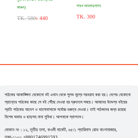
শায়খ আহমাদুল্লাহ
কাঞ্চন)
TK. 300
TK. 580
৳ 440
পাঠকের আকাঙ্ক্ষিত যেকোনো বই এখান থেকে সুলভ মূল্যে সরবরাহ করা হয়। দেশের যেকোনো
প্রান্তের পাঠকের কাছে সে বই পৌঁছে দেওয়া হয় দ্রুততম সময়ে। আমাদের উদ্দেশ্য বইয়ের
প্রতি পাঠকের আবেগ ও ভালোবাসাকে সর্বোচ্চ গুরুত্ব দেওয়া। তাই পাঠকদের জন্য রয়েছে
বিশেষ অফার ও ছাড়সহ নানা সুবিধা। আপনাকে স্বাগতম।
দোকান নং : ১২, তৃতীয় তলা, কওমী মার্কেট, ৬৫/১ প্যারিদাস রোড বাংলাবাজার,
ঢাকা-১১০০ +8801746991593