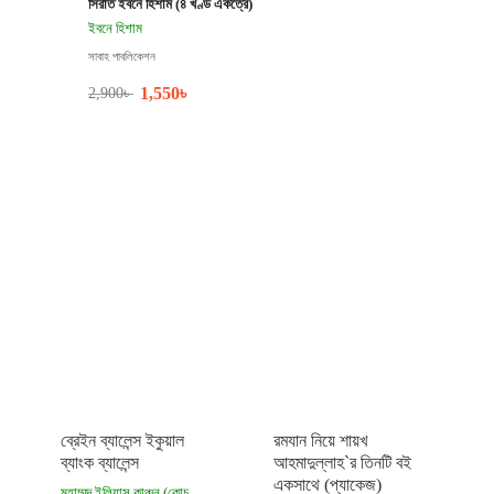
সিরাত ইবনে হিশাম (৪ খণ্ড একত্রে)
ইবনে হিশাম
সাবাহ পাবলিকেশন
1,550
৳
2,900
৳
ব্রেইন ব্যালেন্স ইকুয়াল
রমযান নিয়ে শায়খ
ব্যাংক ব্যালেন্স
আহমাদুল্লাহ`র তিনটি বই
একসাথে (প্যাকেজ)
মুহাম্মদ ইলিয়াস কাঞ্চন (কোচ