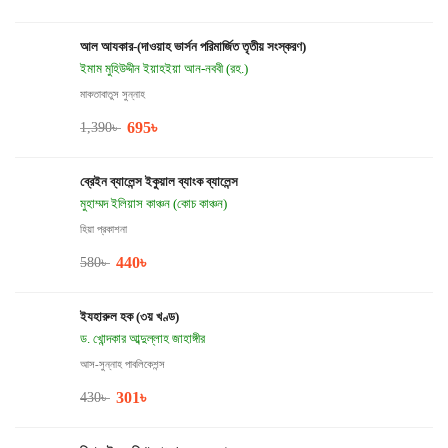
আল আযকার-(দাওয়াহ ভার্সন পরিমার্জিত তৃতীয় সংস্করণ)
ইমাম মুহিউদ্দীন ইয়াহইয়া আন-নববী (রহ.)
মাকতাবাতুস সুন্নাহ
695
৳
1,390
৳
ব্রেইন ব্যালেন্স ইকুয়াল ব্যাংক ব্যালেন্স
মুহাম্মদ ইলিয়াস কাঞ্চন (কোচ কাঞ্চন)
হিয়া প্রকাশনা
440
৳
580
৳
ইযহারুল হক (৩য় খণ্ড)
ড. খোন্দকার আব্দুল্লাহ জাহাঙ্গীর
আস-সুন্নাহ পাবলিকেশন্স
301
৳
430
৳