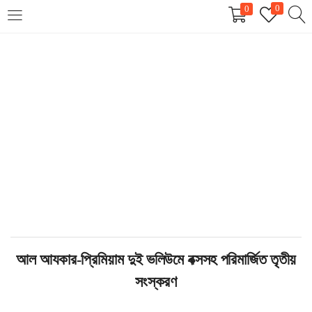
0
0
LOGIN
REGISTER
Enter your username and password to login.
Remember me
Login
Lost password?
আল আযকার-প্রিমিয়াম দুই ভলিউমে বক্সসহ পরিমার্জিত তৃতীয়
সংস্করণ