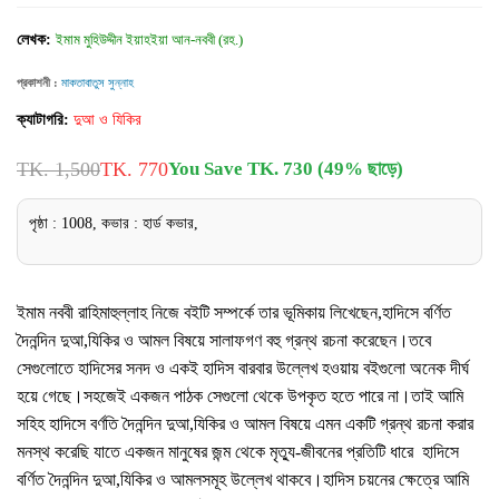
লেখক:
ইমাম মুহিউদ্দীন ইয়াহইয়া আন-নববী (রহ.)
প্রকাশনী :
মাকতাবাতুস সুন্নাহ
ক্যাটাগরি:
দুআ ও যিকির
TK. 1,500
TK. 770
You Save TK. 730 (49% ছাড়ে)
পৃষ্ঠা : 1008, কভার : হার্ড কভার,
ইমাম নববী রাহিমাহুল্লাহ নিজে বইটি সম্পর্কে তার ভূমিকায় লিখেছেন,হাদিসে বর্ণিত
দৈনন্দিন দুআ,যিকির ও আমল বিষয়ে সালাফগণ বহু গ্রন্থ রচনা করেছেন।তবে
সেগুলোতে হাদিসের সনদ ও একই হাদিস বারবার উল্লেখ হওয়ায় বইগুলো অনেক দীর্ঘ
হয়ে গেছে।সহজেই একজন পাঠক সেগুলো থেকে উপকৃত হতে পারে না।তাই আমি
সহিহ হাদিসে বর্ণতি দৈনন্দিন দুআ,যিকির ও আমল বিষয়ে এমন একটি গ্রন্থ রচনা করার
মনস্থ করেছি যাতে একজন মানুষের জন্ম থেকে মৃত্যু-জীবনের প্রতিটি ধারে হাদিসে
বর্ণিত দৈনন্দিন দুআ,যিকির ও আমলসমূহ উল্লেখ থাকবে।হাদিস চয়নের ক্ষেত্রে আমি