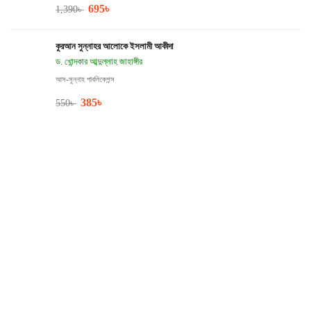
695
৳
1,390
৳
কুরআন সুন্নাহর আলোকে ইসলামী আকীদা
ড. খোন্দকার আব্দুল্লাহ জাহাঙ্গীর
আস-সুন্নাহ পাবলিকেশন্স
385
৳
550
৳