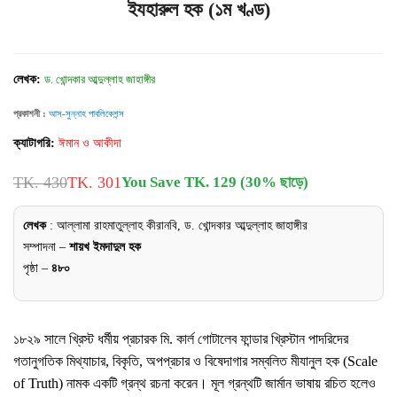
ইযহারুল হক (১ম খণ্ড)
লেখক:
ড. খোন্দকার আব্দুল্লাহ জাহাঙ্গীর
প্রকাশনী :
আস-সুন্নাহ পাবলিকেশন্স
ক্যাটাগরি:
ঈমান ও আকীদা
TK. 430
TK. 301
You Save TK. 129 (30% ছাড়ে)
লেখক
: আল্লামা রাহমাতুল্লাহ কীরানবি, ড. খোন্দকার আব্দুল্লাহ জাহাঙ্গীর
সম্পাদনা –
শায়খ ইমদাদুল হক
পৃষ্ঠা –
৪৮০
১৮২৯ সালে খ্রিস্ট ধর্মীয় প্রচারক মি. কার্ল গােটালেব ফান্ডার খ্রিস্টান পাদরিদের
গতানুগতিক মিথ্যাচার, বিকৃতি, অপপ্রচার ও বিষেদাগার সম্বলিত মীযানুল হক (Scale
of Truth) নামক একটি গ্রন্থ রচনা করেন। মূল গ্রন্থটি জার্মান ভাষায় রচিত হলেও