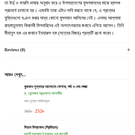
তা উর্দু ও ফারসি ভাষায় অনুবাদ করে এ উপমহাদেশের মুসলমানদের মাঝে ব্যাপক
প্রচারণা চালানাে হয়। এমনকি তারা এটাও দাবি করতে থাকে যে, এ গ্রন্থের
যুক্তিগুলাে খণ্ডন করার সাধ্য কোনো মুসলমান আলিমের নেই। এসময় আল্লামা
রাহমাতুল্লাহ কিরানবী মিশনারিদের এই অপতৎপরতার জবাবে এগিয়ে আসেন। তিনি
মীযানুল হক এর জবাবে ইযহারুল হক (সত্যের বিজয়) গ্রন্থটি রচনা করেন।
Reviews (0)
আরও দেখুন...
কুরআন-সুন্নাহর আলোকে পোশাক, পর্দা ও দেহ-সজ্জা
ড. খোন্দকার আব্দুল্লাহ জাহাঙ্গীর
আস-সুন্নাহ পাবলিকেশন্স
252
৳
360
৳
সিয়াম বিশ্বকোষ (প্রিমিয়াম)
মুফতী মুহাম্মাদ ইনআমুল হক কাসেমী