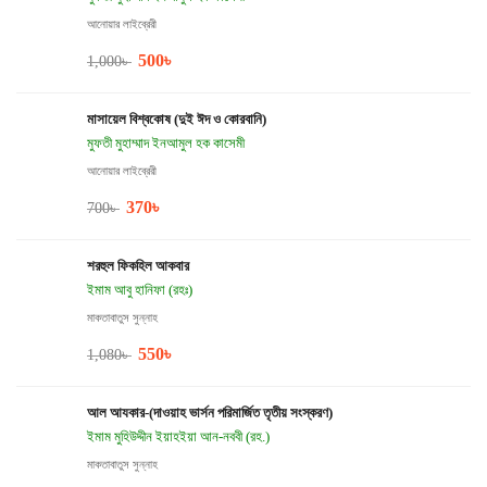
আনোয়ার লাইব্রেরী
500
৳
1,000
৳
মাসায়েল বিশ্বকোষ (দুই ঈদ ও কোরবানি)
মুফতী মুহাম্মাদ ইনআমুল হক কাসেমী
আনোয়ার লাইব্রেরী
370
৳
700
৳
শরহুল ফিকহিল আকবার
ইমাম আবু হানিফা (রহঃ)
মাকতাবাতুস সুন্নাহ
550
৳
1,080
৳
আল আযকার-(দাওয়াহ ভার্সন পরিমার্জিত তৃতীয় সংস্করণ)
ইমাম মুহিউদ্দীন ইয়াহইয়া আন-নববী (রহ.)
মাকতাবাতুস সুন্নাহ