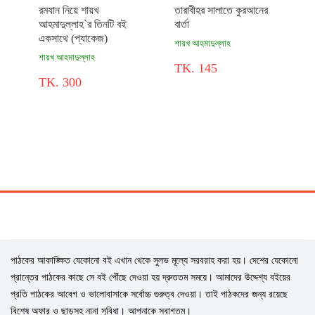
রমযান নিয়ে শায়খ
তারাবীহর সালাতে কুরআনের
আহমাদুল্লাহ`র তিনটি বই
বার্তা
একসাথে (প্যাকেজ)
শায়খ আহমাদুল্লাহ
শায়খ আহমাদুল্লাহ
TK. 145
TK. 300
পাঠকের আকাঙ্ক্ষিত যেকোনো বই এখান থেকে সুলভ মূল্যে সরবরাহ করা হয়। দেশের যেকোনো
প্রান্তের পাঠকের কাছে সে বই পৌঁছে দেওয়া হয় দ্রুততম সময়ে। আমাদের উদ্দেশ্য বইয়ের
প্রতি পাঠকের আবেগ ও ভালোবাসাকে সর্বোচ্চ গুরুত্ব দেওয়া। তাই পাঠকদের জন্য রয়েছে
বিশেষ অফার ও ছাড়সহ নানা সুবিধা। আপনাকে স্বাগতম।