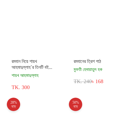
রমযান নিয়ে শায়খ
রমযানের ত্রিশ পাঠ
আহমাদুল্লাহ`র তিনটি বই...
মুফতী হেদায়াতুল হক
শায়খ আহমাদুল্লাহ
TK. 240
৳ 168
TK. 300
28%
50%
ছাড়
ছাড়