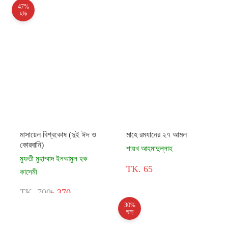
47%
ছাড়
মাসায়েল বিশ্বকোষ (দুই ঈদ ও
মাহে রমযানের ২৭ আমল
কোরবানি)
শায়খ আহমাদুল্লাহ
মুফতী মুহাম্মাদ ইনআমুল হক
TK. 65
কাসেমী
TK. 700
৳ 370
30%
ছাড়