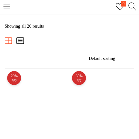
0
LOGIN
REGISTER
Showing all 20 results
Enter your username and password to login.
29%
30%
Remember me
ছাড়
ছাড়
Login
Lost password?