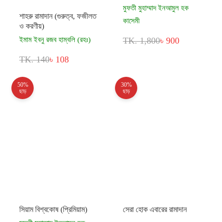
মুফতী মুহাম্মাদ ইনআমুল হক
শাহরু রামাদান (গুরুত্ব, ফজীলত
কাসেমী
ও করণীয়)
TK. 1,800
৳ 900
ইমাম ইবনু রজব হাম্বলি (রহঃ)
TK. 140
৳ 108
50%
30%
ছাড়
ছাড়
সিয়াম বিশ্বকোষ (প্রিমিয়াম)
সেরা হোক এবারের রামাদান