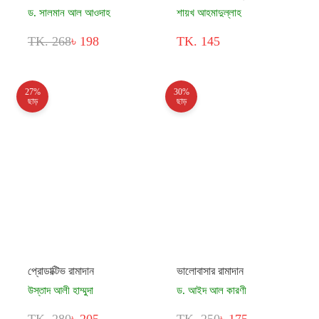
ড. সালমান আল আওদাহ
শায়খ আহমাদুল্লাহ
TK. 268
৳ 198
TK. 145
27%
30%
ছাড়
ছাড়
প্রোডাক্টিভ রামাদান
ভালোবাসার রামাদান
উস্তাদ আলী হাম্মুদা
ড. আইদ আল কারণী