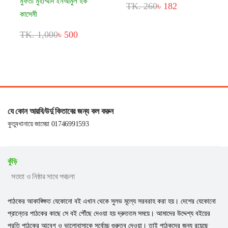
মুফতী মুহাম্মাদ ইনআমুল হক
TK. 260
৳ 182
কাসেমী
TK. 1,000
৳ 500
যে কোন আরবি/উর্দু কিতাবের জন্য কল করুন
কুতুবখানায়ে জামেয়া 01746991593
কুঁড়ি
সততা ও নিষ্ঠার সাথে পথচলা
পাঠকের আকাঙ্ক্ষিত যেকোনো বই এখান থেকে সুলভ মূল্যে সরবরাহ করা হয়। দেশের যেকোনো
প্রান্তের পাঠকের কাছে সে বই পৌঁছে দেওয়া হয় দ্রুততম সময়ে। আমাদের উদ্দেশ্য বইয়ের
প্রতি পাঠকের আবেগ ও ভালোবাসাকে সর্বোচ্চ গুরুত্ব দেওয়া। তাই পাঠকদের জন্য রয়েছে