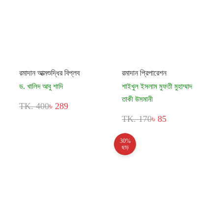
রমাদান আত্মশুদ্ধির বিপ্লব
রমাদান প্রিপারেশন
ড. খালিদ আবু শাদি
শাইখুল ইসলাম মুফতী মুহাম্মাদ
তাকী উসমানী
TK. 400
৳ 289
TK. 170
৳ 85
30%
ছাড়