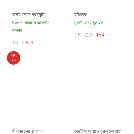
আমার রমযান প্রস্তুতি
ইতিকাফ
মাওলানা তানজীল আরেফীন
মুফতী হেদায়াতুল হক
আদনান
TK. 220
৳ 154
TK. 58
৳ 41
26%
ছাড়
জীবনের সেরা রামাদান
তারাবীহর সালাতে কুরআনের বার্তা