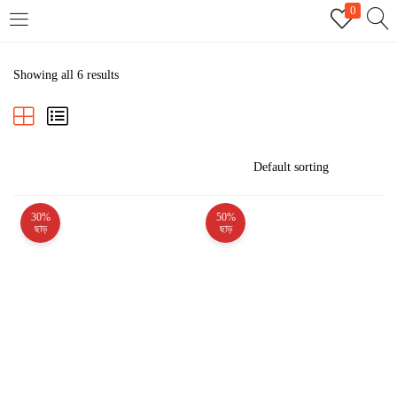
0
LOGIN
REGISTER
Showing all 6 results
Enter your username and password to login.
30%
50%
Remember me
ছাড়
ছাড়
Login
Lost password?