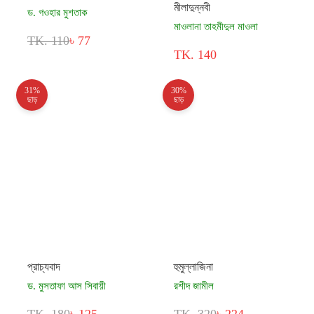
মীলাদুন্নবী
ড. গওহার মুশতাক
মাওলানা তাহমীদুল মাওলা
TK. 110
৳ 77
TK. 140
31%
30%
ছাড়
ছাড়
প্রাচ্যবাদ
হুমুল্লাজিনা
ড. মুসতাফা আস সিবায়ী
রশীদ জামীল