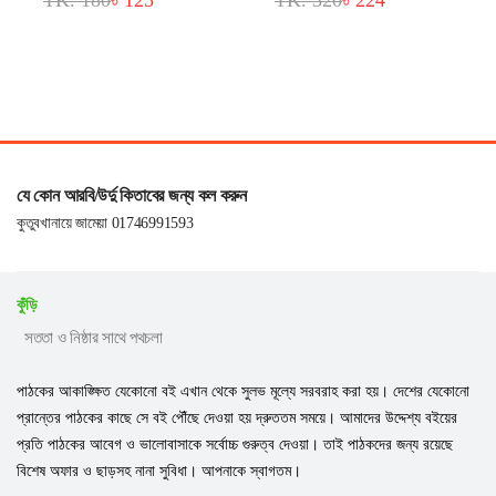
TK. 180
৳ 125
TK. 320
৳ 224
যে কোন আরবি/উর্দু কিতাবের জন্য কল করুন
কুতুবখানায়ে জামেয়া 01746991593
কুঁড়ি
সততা ও নিষ্ঠার সাথে পথচলা
পাঠকের আকাঙ্ক্ষিত যেকোনো বই এখান থেকে সুলভ মূল্যে সরবরাহ করা হয়। দেশের যেকোনো
প্রান্তের পাঠকের কাছে সে বই পৌঁছে দেওয়া হয় দ্রুততম সময়ে। আমাদের উদ্দেশ্য বইয়ের
প্রতি পাঠকের আবেগ ও ভালোবাসাকে সর্বোচ্চ গুরুত্ব দেওয়া। তাই পাঠকদের জন্য রয়েছে
বিশেষ অফার ও ছাড়সহ নানা সুবিধা। আপনাকে স্বাগতম।