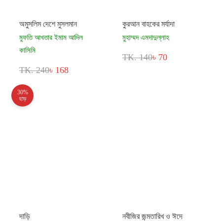
অমুসলিম দেশে মুসলমান
কুরআন বাহকের মর্যাদা
মুফতি আখতার ইমাম আদিল
মুহাম্মদ এমদাদুল্লাহ
কাসিমি
TK. 140
৳ 70
TK. 240
৳ 168
30%
ছাড়
দাড়ি
নবীজির জন্মতারিখ ও ঈদে