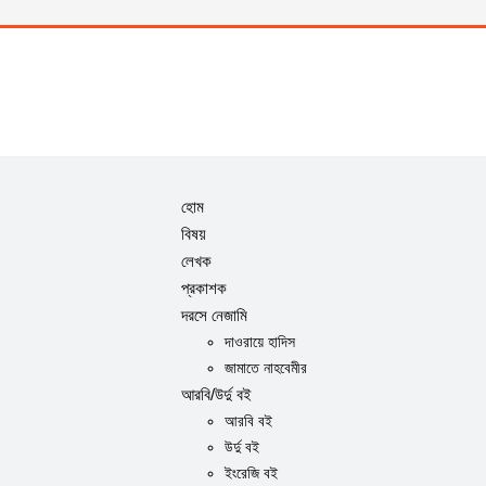
হোম
বিষয়
লেখক
প্রকাশক
দরসে নেজামি
দাওরায়ে হাদিস
জামাতে নাহবেমীর
আরবি/উর্দু বই
আরবি বই
উর্দু বই
ইংরেজি বই