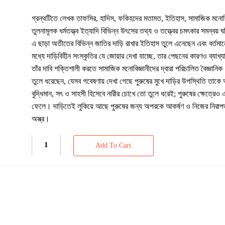
গ্রন্থটিতে লেখক তাফসির, হাদিস, ফকিহদের মতামত, ইতিহাস, সামাজিক মনোবিজ্
তুলনামূলক ধর্মতত্ত্ব ইত্যাদি বিভিন্ন উৎসের তথ্য ও তত্ত্বের চমৎকার সমন্বয় 
এ ছাড়া অতীতের বিভিন্ন জাতির দাড়ি রাখার ইতিহাস তুলে এনেছেন এবং বর্তমান
মধ্যে দাড়িবিহীন সংস্কৃতির যে জোয়ার দেখা যাচ্ছে, তার পেছনের কারণও ব্যাখ
তাঁর দাবি শক্তিশালী করতে সামাজিক মনোবিজ্ঞানীদের দ্বারা পরিচালিত বৈজ্ঞানি
তুলে ধরেছেন, যেসব গবেষণায় দেখা গেছে পুরুষের মুখে দাড়ির উপস্থিতি তাকে
বুদ্ধিমান, সৎ ও সাহসী হিসেবে নারীর চোখে তো তুলে ধরেই; পুরুষের ক্ষেত্রেও
ফেলে। দাড়িতেই লুকিয়ে আছে পুরুষের জন্য অপরকে আকর্ষণ ও নিজের নিরাপত
অস্ত্র।
Add To Cart