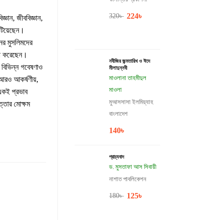
224
৳
320
৳
ঞান, জীববিজ্ঞান,
ঘটিয়েছেন।
ের মুসলিমদের
্যা করেছেন।
নবীজির জন্মতারিখ ও ঈদে
ক বিভিন্ন গবেষণাও
মীলাদুন্নবী
মাওলানা তাহমীদুল
 আরও আকর্ষণীয়,
মাওলা
 একই প্রভাব
মুআসসাসা ইলমিয়্যাহ
্তার মোক্ষম
বাংলাদেশ
140
৳
প্রাচ্যবাদ
ড. মুসতাফা আস সিবায়ী
নাশাত পাবলিকেশন
125
৳
180
৳