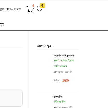
0
0
gin Or Register
াইল
আরও দেখুন...
অমুসলিম দেশে মুসলমান
মুফতি আখতার ইমাম
আদিল কাসিমি
কালান্তর প্রকাশনী
168
৳
240
৳
হুমুল্লাজিনা
রশীদ জামীল
কালান্তর প্রকাশনী