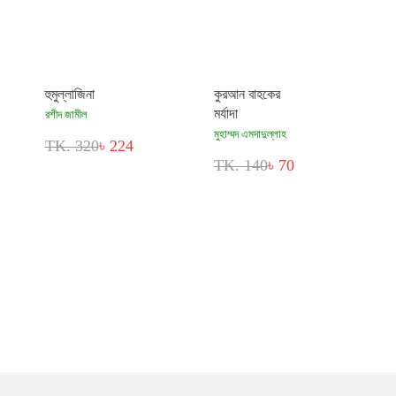
হুমুল্লাজিনা
কুরআন বাহকের
মর্যাদা
রশীদ জামীল
মুহাম্মদ এমদাদুল্লাহ
TK. 320
৳ 224
TK. 140
৳ 70