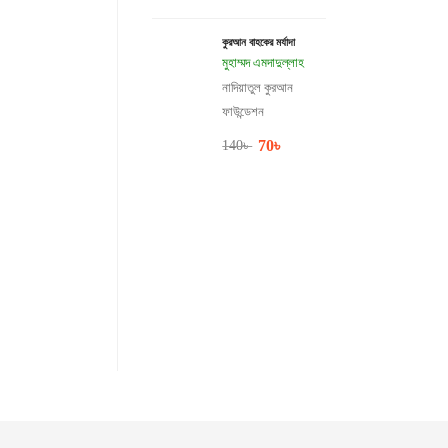
কুরআন বাহকের মর্যাদা
মুহাম্মদ এমদাদুল্লাহ
নাদিয়াতুল কুরআন
ফাউন্ডেশন
70
৳
140
৳