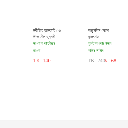
নবীজির জন্মতারিখ ও
অমুসলিম দেশে
ঈদে মীলাদুন্নবী
মুসলমান
মাওলানা তাহমীদুল
মুফতি আখতার ইমাম
মাওলা
আদিল কাসিমি
TK. 140
TK. 240
৳ 168