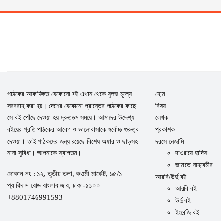
পাঠকের আকাঙ্ক্ষিত যেকোনো বই এখান থেকে সুলভ মূল্যে
হোম
সরবরাহ করা হয়। দেশের যেকোনো প্রান্তের পাঠকের কাছে
বিষয়
সে বই পৌঁছে দেওয়া হয় দ্রুততম সময়ে। আমাদের উদ্দেশ্য
লেখক
বইয়ের প্রতি পাঠকের আবেগ ও ভালোবাসাকে সর্বোচ্চ গুরুত্ব
প্রকাশক
দেওয়া। তাই পাঠকদের জন্য রয়েছে বিশেষ অফার ও ছাড়সহ
দরসে নেজামি
নানা সুবিধা। আপনাকে স্বাগতম।
দাওরায়ে হাদিস
জামাতে নাহবেমীর
দোকান নং : ১২, তৃতীয় তলা, কওমী মার্কেট, ৬৫/১
আরবি/উর্দু বই
প্যারিদাস রোড বাংলাবাজার, ঢাকা-১১০০
আরবি বই
+8801746991593
উর্দু বই
ইংরেজি বই