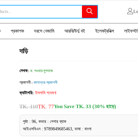
Lo
ক
প্রকাশক
দরসে নেজামি
আরবি/উর্দু বই
ইলেকট্রনিক্স
লাইফস্ট
দাড়ি
লেখক:
ড. গওহার মুশতাক
প্রকাশনী :
কালান্তর প্রকাশনী
ক্যাটাগরি:
ইসলামি গবেষণা
TK. 110
TK. 77
You Save TK. 33 (30% ছাড়ে)
পৃষ্ঠা : 96, কভার : পেপার ব্যাক
আইএসবিএন : 9789849685463, ভাষা : বাংলা