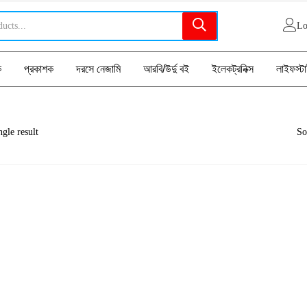
Lo
ক
প্রকাশক
দরসে নেজামি
আরবি/উর্দু বই
ইলেকট্রনিক্স
লাইফস্ট
gle result
So