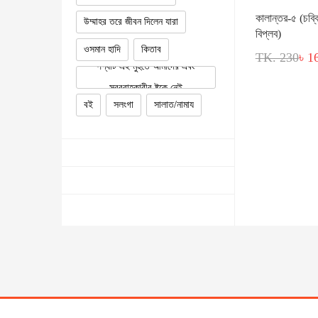
কালান্তর-৫ (চব্ব
উম্মাহর তরে জীবন দিলেন যারা
বিপ্লব)
ওসমান হাদি
কিতাব
TK. 230
৳ 1
পণ্যটি এই মুহুর্তে আমাদের এবং
সরবরাহকারীর ষ্টকে নেই
বই
সলংগা
সালাত/নামায