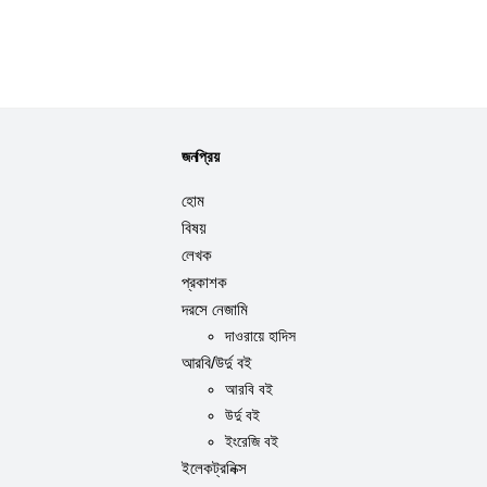
জনপ্রিয়
হোম
বিষয়
লেখক
প্রকাশক
দরসে নেজামি
দাওরায়ে হাদিস
আরবি/উর্দু বই
আরবি বই
উর্দু বই
ইংরেজি বই
ইলেকট্রনিক্স