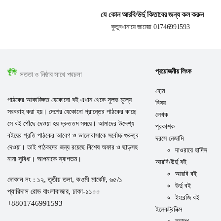
যে কোন আরবি/উর্দু কিতাবের জন্য কল করুন
কুতুবখানায়ে জামেয়া 01746991593
প্রয়োজনীয় লিংক
কুঁড়ি
সততা ও নিষ্ঠার সাথে পথচলা
হোম
পাঠকের আকাঙ্ক্ষিত যেকোনো বই এখান থেকে সুলভ মূল্যে
বিষয়
সরবরাহ করা হয়। দেশের যেকোনো প্রান্তের পাঠকের কাছে
লেখক
সে বই পৌঁছে দেওয়া হয় দ্রুততম সময়ে। আমাদের উদ্দেশ্য
প্রকাশক
বইয়ের প্রতি পাঠকের আবেগ ও ভালোবাসাকে সর্বোচ্চ গুরুত্ব
দরসে নেজামি
দেওয়া। তাই পাঠকদের জন্য রয়েছে বিশেষ অফার ও ছাড়সহ
দাওরায়ে হাদিস
নানা সুবিধা। আপনাকে স্বাগতম।
আরবি/উর্দু বই
আরবি বই
দোকান নং : ১২, তৃতীয় তলা, কওমী মার্কেট, ৬৫/১
উর্দু বই
প্যারিদাস রোড বাংলাবাজার, ঢাকা-১১০০
ইংরেজি বই
+8801746991593
ইলেকট্রনিক্স