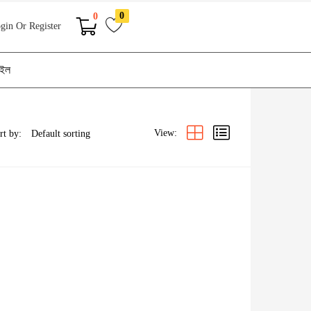
0
0
gin Or Register
াইল
View:
rt by: