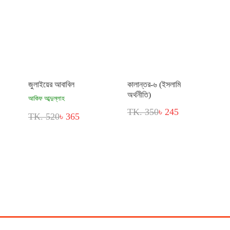
জুলাইয়ের আবাবিল
কালান্তর-৬ (ইসলামি
অর্থনীতি)
আকিফ আব্দুল্লাহ
TK. 350
৳ 245
TK. 520
৳ 365