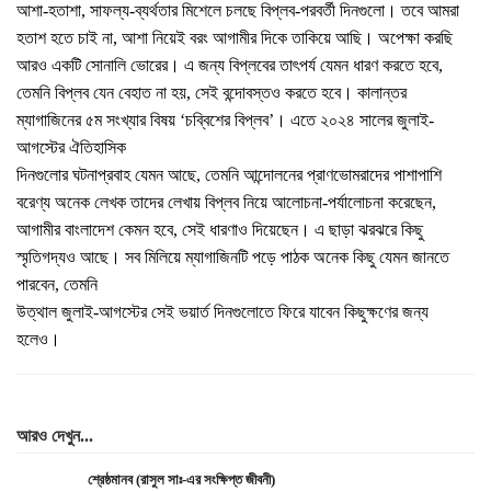
আশা-হতাশা, সাফল্য-ব্যর্থতার মিশেলে চলছে বিপ্লব-পরবর্তী দিনগুলো। তবে আমরা
হতাশ হতে চাই না, আশা নিয়েই বরং আগামীর দিকে তাকিয়ে আছি। অপেক্ষা করছি
আরও একটি সোনালি ভোরের। এ জন্য বিপ্লবের তাৎপর্য যেমন ধারণ করতে হবে,
তেমনি বিপ্লব যেন বেহাত না হয়, সেই বন্দোবস্তও করতে হবে। কালান্তর
ম্যাগাজিনের ৫ম সংখ্যার বিষয় ‘চব্বিশের বিপ্লব’। এতে ২০২৪ সালের জুলাই-
আগস্টের ঐতিহাসিক
দিনগুলোর ঘটনাপ্রবাহ যেমন আছে, তেমনি আন্দোলনের প্রাণভোমরাদের পাশাপাশি
বরেণ্য অনেক লেখক তাদের লেখায় বিপ্লব নিয়ে আলোচনা-পর্যালোচনা করেছেন,
আগামীর বাংলাদেশ কেমন হবে, সেই ধারণাও দিয়েছেন। এ ছাড়া ঝরঝরে কিছু
স্মৃতিগদ্যও আছে। সব মিলিয়ে ম্যাগাজিনটি পড়ে পাঠক অনেক কিছু যেমন জানতে
পারবেন, তেমনি
উত্থাল জুলাই-আগস্টের সেই ভয়ার্ত দিনগুলোতে ফিরে যাবেন কিছুক্ষণের জন্য
হলেও।
আরও দেখুন...
শ্রেষ্ঠমানব (রাসুল সাঃ-এর সংক্ষিপ্ত জীবনী)