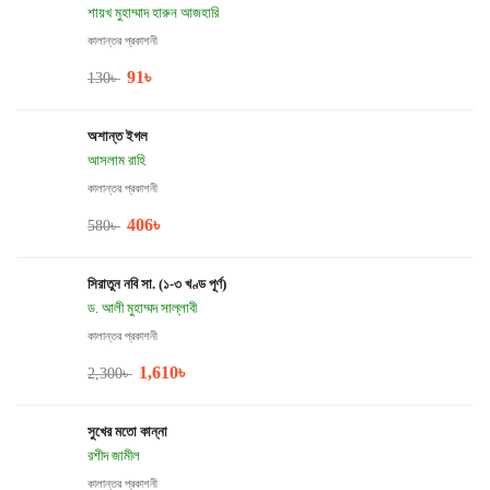
শায়খ মুহাম্মাদ হারুন আজহারি
কালান্তর প্রকাশনী
91
৳
130
৳
অশান্ত ইগল
আসলাম রাহি
কালান্তর প্রকাশনী
406
৳
580
৳
সিরাতুন নবি সা. (১-৩ খণ্ড পূর্ণ)
ড. আলী মুহাম্মদ সাল্লাবী
কালান্তর প্রকাশনী
1,610
৳
2,300
৳
সুখের মতো কান্না
রশীদ জামীল
কালান্তর প্রকাশনী