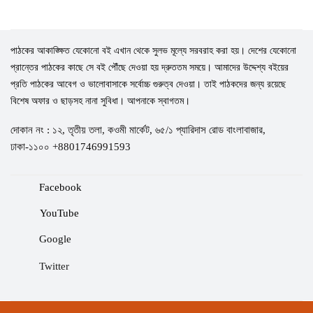
পাঠকের আকাঙ্ক্ষিত যেকোনো বই এখান থেকে সুলভ মূল্যে সরবরাহ করা হয়। দেশের যেকোনো
প্রান্তের পাঠকের কাছে সে বই পৌঁছে দেওয়া হয় দ্রুততম সময়ে। আমাদের উদ্দেশ্য বইয়ের
প্রতি পাঠকের আবেগ ও ভালোবাসাকে সর্বোচ্চ গুরুত্ব দেওয়া। তাই পাঠকদের জন্য রয়েছে
বিশেষ অফার ও ছাড়সহ নানা সুবিধা। আপনাকে স্বাগতম।
দোকান নং : ১২, তৃতীয় তলা, কওমী মার্কেট, ৬৫/১ প্যারিদাস রোড বাংলাবাজার,
ঢাকা-১১০০ +8801746991593
Facebook
YouTube
Google
Twitter