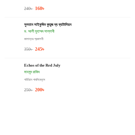
168
৳
240
৳
সুলতান সাইফুদ্দিন কুতুজ দ্য ব্যাটালিয়ন
ড. আলী মুহাম্মদ সাল্লাবী
কালান্তর প্রকাশনী
245
৳
350
৳
Echos of the Red July
মাহমুদ রাকিব
গার্ডিয়ান পাবলিকেশন্স
200
৳
250
৳