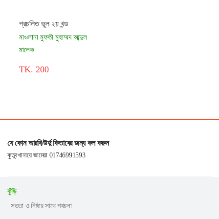
প্রচলিত ভুল ২য় খন্ড
মাওলানা মুফতী মুহাম্মদ আব্দুল
মালেক
TK. 200
যে কোন আরবি/উর্দু কিতাবের জন্য কল করুন
কুতুবখানায়ে জামেয়া 01746991593
কুঁড়ি
সততা ও নিষ্ঠার সাথে পথচলা