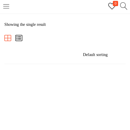
0
LOGIN
REGISTER
Showing the single result
Enter your username and password to login.
Remember me
Login
Lost password?