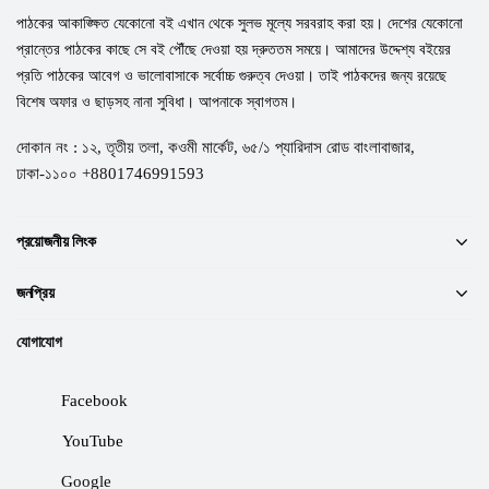
পাঠকের আকাঙ্ক্ষিত যেকোনো বই এখান থেকে সুলভ মূল্যে সরবরাহ করা হয়। দেশের যেকোনো
প্রান্তের পাঠকের কাছে সে বই পৌঁছে দেওয়া হয় দ্রুততম সময়ে। আমাদের উদ্দেশ্য বইয়ের
প্রতি পাঠকের আবেগ ও ভালোবাসাকে সর্বোচ্চ গুরুত্ব দেওয়া। তাই পাঠকদের জন্য রয়েছে
বিশেষ অফার ও ছাড়সহ নানা সুবিধা। আপনাকে স্বাগতম।
দোকান নং : ১২, তৃতীয় তলা, কওমী মার্কেট, ৬৫/১ প্যারিদাস রোড বাংলাবাজার,
ঢাকা-১১০০ +8801746991593
প্রয়োজনীয় লিংক
জনপ্রিয়
যোগাযোগ
Facebook
YouTube
Google