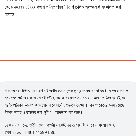
থেকে মহররম ১৪৩৩ হিজরি পর্যন্ত প্রকাশিত প্রচলিত ভুলগুলোই সংকলিত করা
হয়েছে।
পাঠকের আকাঙ্ক্ষিত যেকোনো বই এখান থেকে সুলভ মূল্যে সরবরাহ করা হয়। দেশের যেকোনো
প্রান্তের পাঠকের কাছে সে বই পৌঁছে দেওয়া হয় দ্রুততম সময়ে। আমাদের উদ্দেশ্য বইয়ের
প্রতি পাঠকের আবেগ ও ভালোবাসাকে সর্বোচ্চ গুরুত্ব দেওয়া। তাই পাঠকদের জন্য রয়েছে
বিশেষ অফার ও ছাড়সহ নানা সুবিধা। আপনাকে স্বাগতম।
দোকান নং : ১২, তৃতীয় তলা, কওমী মার্কেট, ৬৫/১ প্যারিদাস রোড বাংলাবাজার,
ঢাকা-১১০০ +8801746991593