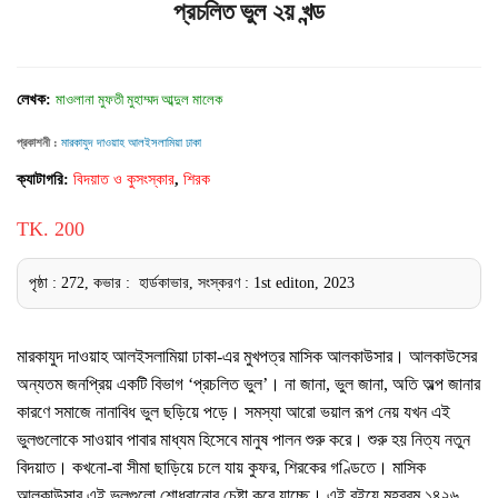
প্রচলিত ভুল ২য় খন্ড
লেখক:
মাওলানা মুফতী মুহাম্মদ আব্দুল মালেক
প্রকাশনী :
মারকাযুদ দাওয়াহ আলইসলামিয়া ঢাকা
ক্যাটাগরি:
বিদয়াত ও কুসংস্কার
,
শিরক
TK. 200
পৃষ্ঠা : 272, কভার : হার্ডকাভার, সংস্করণ : 1st editon, 2023
মারকাযুদ দাওয়াহ আলইসলামিয়া ঢাকা-এর মুখপত্র মাসিক আলকাউসার। আলকাউসের
অন্যতম জনপ্রিয় একটি বিভাগ ‘প্রচলিত ভুল’। না জানা, ভুল জানা, অতি অল্প জানার
কারণে সমাজে নানাবিধ ভুল ছড়িয়ে পড়ে। সমস্যা আরো ভয়াল রূপ নেয় যখন এই
ভুলগুলোকে সাওয়াব পাবার মাধ্যম হিসেবে মানুষ পালন শুরু করে। শুরু হয় নিত্য নতুন
বিদয়াত। কখনো-বা সীমা ছাড়িয়ে চলে যায় কুফর, শিরকের গণ্ডিতে। মাসিক
আলকাউসার এই ভুলগুলো শোধরানোর চেষ্টা করে যাচ্ছে। এই বইয়ে মহররম ১৪২৬