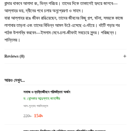
বান্দার থাকবে আলাদা রং, ভিন্ন পরিচয়। তাদের দিকে তাকালেই হৃদয়ে জাগবে—
আল্লাহর ভয়, দ্বীনের পথে চলার অনুপ্রেরণা ও সাহস।
যারা আল্লাহর রঙে জীবন রাঙিয়েছেন, তাদের জীবনের কিছু গল্প, ঘটনা, সময়কে কাজে
লাগাবার তাড়না এবং তাদের বিভিন্ন আমল উঠে এসেছে এ-বইয়ে। বইটি পড়ার পর
পাঠক উপলব্ধি করবেন—ইসলাম মেনে-চলা-জীবনই সবচেয়ে সুন্দর। পরিচ্ছন্ন।
শান্তিময়।
Reviews (0)
আরও দেখুন...
সমাজ ও ব্যক্তিজীবনে পরিশুদ্ধিতা অর্জন
ড. খোন্দকার আব্দুল্লাহ জাহাঙ্গীর
আস-সুন্নাহ পাবলিকেশন্স
154
৳
220
৳