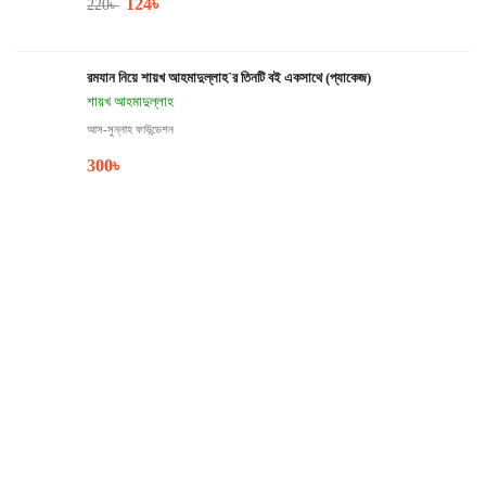
124
৳
220
৳
রমযান নিয়ে শায়খ আহমাদুল্লাহ`র তিনটি বই একসাথে (প্যাকেজ)
শায়খ আহমাদুল্লাহ
আস-সুন্নাহ ফাউন্ডেশন
300
৳