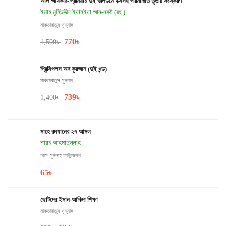
আল আযকার-প্রিমিয়াম দুই ভলিউমে বক্সসহ পরিমার্জিত তৃতীয় সংস্করণ
ইমাম মুহিউদ্দীন ইয়াহইয়া আন-নববী (রহ.)
মাকতাবাতুস সুন্নাহ
770
৳
1,500
৳
প্রিন্সিপলস অব কুরআন (দুই খন্ড)
মাকতাবাতুস সুন্নাহ
739
৳
1,400
৳
মাহে রমযানের ২৭ আমল
শায়খ আহমাদুল্লাহ
আস-সুন্নাহ ফাউন্ডেশন
65
৳
ছোটদের ইমান-আকিদা শিক্ষা
মাকতাবাতুস সুন্নাহ