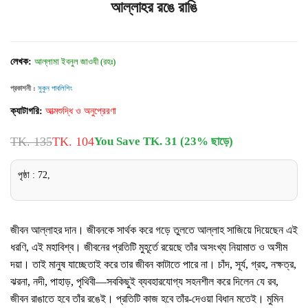
আল্লাহর রঙে রাঙি
লেখক:
আল্লামা ইবনুল জাওযী (রহঃ)
প্রকাশনী :
সুকুন পাবলিশিং
ক্যাটাগরি:
আত্মশুদ্ধি ও অনুপ্রেরণা
TK. 135
TK. 104
You Save TK. 31 (23% ছাড়ে)
পৃষ্ঠা : 72,
জীবন আল্লাহর দান। জীবনকে সার্থক করে গড়ে তুলতে আল্লাহ সাজিয়ে দিয়েছেন এই
ধরণি, এই মহাবিশ্ব। জীবনের প্রতিটি মুহূর্তে রয়েছে তাঁর অসংখ্য নিয়ামাত ও অসীম
দয়া। তাই মানুষ যাচ্ছেতাই করে তার জীবন কাটাতে পারে না। চাঁদ, সূর্য, গ্রহ, নক্ষত্র,
ঝরনা, নদী, পাহাড়, পৃথিবী—সবকিছুই ব্যবহারযোগ্য সহনশীল করে দিলেন যে রব,
জীবন রাঙাতে হবে তাঁর রঙেই। প্রতিটি কাজ হবে তাঁর-দেওয়া বিধান মতেই। মুমিন