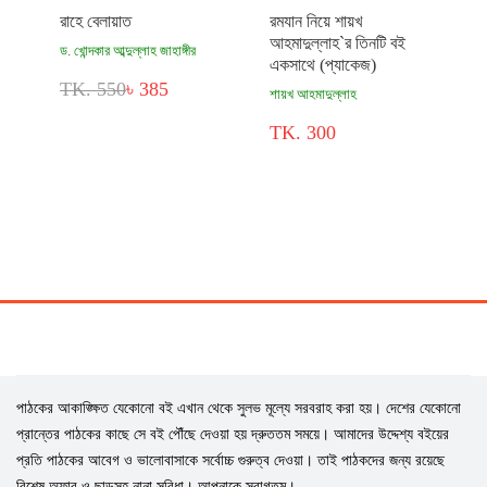
রাহে বেলায়াত
রমযান নিয়ে শায়খ
আহমাদুল্লাহ`র তিনটি বই
ড. খোন্দকার আব্দুল্লাহ জাহাঙ্গীর
একসাথে (প্যাকেজ)
TK. 550
৳ 385
শায়খ আহমাদুল্লাহ
TK. 300
পাঠকের আকাঙ্ক্ষিত যেকোনো বই এখান থেকে সুলভ মূল্যে সরবরাহ করা হয়। দেশের যেকোনো
প্রান্তের পাঠকের কাছে সে বই পৌঁছে দেওয়া হয় দ্রুততম সময়ে। আমাদের উদ্দেশ্য বইয়ের
প্রতি পাঠকের আবেগ ও ভালোবাসাকে সর্বোচ্চ গুরুত্ব দেওয়া। তাই পাঠকদের জন্য রয়েছে
বিশেষ অফার ও ছাড়সহ নানা সুবিধা। আপনাকে স্বাগতম।