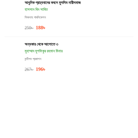
আধুনিক প্রাচ্যবাদের কবলে মুসলিম নারীসমাজ
হাসসান বিন সাবিত
সিজদাহ পাবলিকেশন
188
৳
250
৳
অন্ধকার থেকে আলোতে ৩
মুহাম্মাদ মুশফিকুর রহমান মিনার
সন্দীপন প্রকাশন
196
৳
267
৳