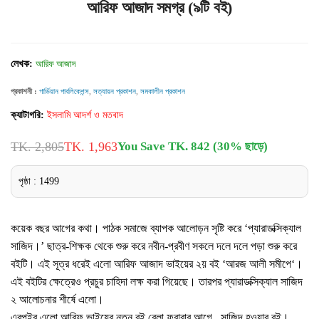
আরিফ আজাদ সমগ্র (৯টি বই)
লেখক:
আরিফ আজাদ
প্রকাশনী :
গার্ডিয়ান পাবলিকেশন্স
,
সত্যায়ন প্রকাশন
,
সমকালীন প্রকাশন
ক্যাটাগরি:
ইসলামি আদর্শ ও মতবাদ
TK. 2,805
TK. 1,963
You Save TK. 842 (30% ছাড়ে)
পৃষ্ঠা : 1499
কয়েক বছর আগের কথা। পাঠক সমাজে ব্যাপক আলোড়ন সৃষ্টি করে ‘প্যারাডক্সিক্যাল
সাজিদ।’ ছাত্র-শিক্ষক থেকে শুরু করে নবীন-প্রবীণ সকলে দলে দলে পড়া শুরু করে
বইটি। এই সূত্র ধরেই এলো আরিফ আজাদ ভাইয়ের ২য় বই ‘আরজ আলী সমীপে‘।
এই বইটির ক্ষেত্রেও প্রচুর চাহিদা লক্ষ করা গিয়েছে। তারপর প্যারাডক্সিক্যাল সাজিদ
২ আলোচনার শীর্ষে এলো।
এরপইর এলো আরিফ ভাইয়ের নতুন বই বেলা ফুরাবার আগে , সাজিদ হওয়ার বই।