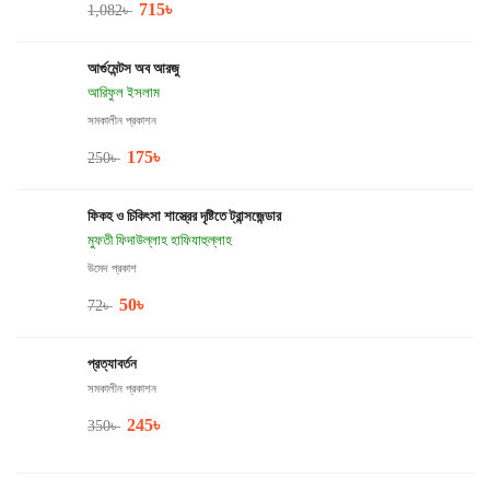
715
৳
1,082
৳
আর্গুমেন্টস অব আরজু
আরিফুল ইসলাম
সমকালীন প্রকাশন
175
৳
250
৳
ফিকহ ও চিকিৎসা শাস্ত্রের দৃষ্টিতে ট্রান্সজেন্ডার
মুফতী ফিদাউল্লাহ হাফিযাহুল্লাহ
উমেদ প্রকাশ
50
৳
72
৳
প্রত্যাবর্তন
সমকালীন প্রকাশন
245
৳
350
৳