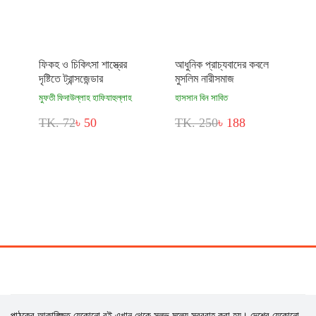
ফিকহ ও চিকিৎসা শাস্ত্রের
আধুনিক প্রাচ্যবাদের কবলে
দৃষ্টিতে ট্রান্সজেন্ডার
মুসলিম নারীসমাজ
মুফতী ফিদাউল্লাহ হাফিযাহুল্লাহ
হাসসান বিন সাবিত
TK. 72
৳ 50
TK. 250
৳ 188
পাঠকের আকাঙ্ক্ষিত যেকোনো বই এখান থেকে সুলভ মূল্যে সরবরাহ করা হয়। দেশের যেকোনো