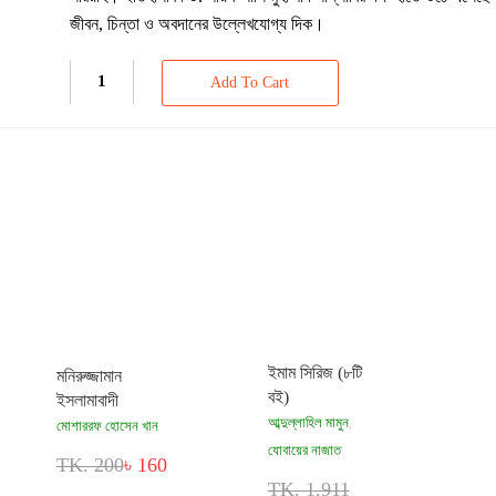
জীবন, চিন্তা ও অবদানের উল্লেখযোগ্য দিক।
Add To Cart
ইমাম সিরিজ (৮টি
মনিরুজ্জামান
বই)
ইসলামাবাদী
আব্দুল্লাহিল মামুন
মোশাররফ হোসেন খান
,
যোবায়ের নাজাত
TK. 200
৳ 160
TK. 1,911