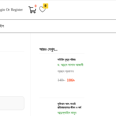
0
0
gin Or Register
াইল
আরও দেখুন...
সাইয়িদ কুতুব পরিবার
ড. আব্দুস সালাম আজাদী
প্রচ্ছদ প্রকাশন
106
৳
140
৳
সুফিয়ান আস-সাওরি
রাহিমাহুল্লাহর জীবন ও কর্ম
আব্দুল্লাহিল মামুন