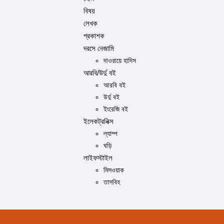
বিষয়
লেখক
প্রকাশক
দরসে নেজামি
দাওরায়ে হাদিস
আরবি/উর্দু বই
আরবি বই
উর্দু বই
ইংরেজি বই
ইলেকট্রনিক্স
ল্যাম্প
ঘড়ি
লাইফস্টাইল
মিসওয়াক
তাসবিহ