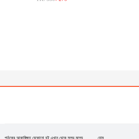
পাঠকের আকাঙ্ক্ষিত যেকোনো বই এখান থেকে সুলভ মূল্যে
হোম