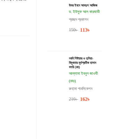
উমর ইবনে আবদুল আজিজ
ড. ইউসুফ আল কারযাভী
প্রচ্ছদ প্রকাশন
113
৳
150
৳
নববি শিষ্টাচার ও দুনিয়া-
বিমুখতার মূর্তপ্রতীক হাসান
বসরি (রহ)
আল্লামা ইবনুল জাওযী
(রহঃ)
রুহামা পাবলিকেশন
162
৳
216
৳