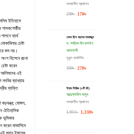
সমকালীন প্রকাশন
170
৳
230
৳
ুসলিম ইতিহাসে
 শাসকগোষ্ঠীর
পালনে ব্যর্থ
যেমন ছিল বড়দের তাহাজ্জুদ
োকাবিলার চেষ্টা
ড. সায়্যিদ বিন হুসাইন
ারে কম নয়।
আফফানী
 অংশ হিসেবে রচনা
সুকুন পাবলিশিং
চেষ্টা করেন
270
৳
350
৳
ন, আলিমদের এই
দবির ব্যাখ্যায়
রীয় ব্যক্তি
ইমাম সিরিজ (৮টি বই)
আব্দুল্লাহিল মামুন
সমকালীন প্রকাশন
়যন্ত্র; মোঙ্গল,
এমন ঐতিহাসিক
1,338
৳
1,911
৳
ক ভূমিকার
লন করেন মাকাসিদে
ে এই মহান ইমামের