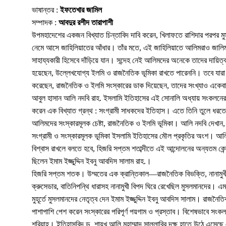
ভাষান্তর :
ইফতেখার জামিল
সম্পাদক :
আবদুর রশীদ তারাপাশী
উপমহাদেশের একজন বিখ্যাত চিন্তাবিদ দাবি করেন, খিলাফতে রাশিদার পরপর ম
নেমে আসে জাহিলিয়াতের আঁধার। তাঁর মতে, এই জাহিলিয়াতে আলিমরাও জালিম
সাহায্যকারী হিসেবে দাঁড়িয়ে যান। সন্দেহ নেই আলিমদের অনেকে তাদের দায়িত্ব 
হয়েছেন, উল্লেখযোগ্য ইলমি ও রাজনৈতিক ভূমিকা রাখতে পারেননি। তবে যারা ম
করেছেন, রাজনৈতিক ও ইলমি সংস্কারের ডাক দিয়েছেন, তাদের সংখ্যাও একেব
আবুল হাসান আলি নদবি রাহ. ইসলামি ইতিহাসের এই সোনালি অধ্যায় সংকলনের
করেন এক বিখ্যাত গ্রন্থ : সংগ্রামী সাধকদের ইতিহাস। এতে তিনি তুলে ধরতে 
আলিমদের সংস্কারমূলক চেষ্টা, রাজনৈতিক ও ইলমি ভূমিকা। আলি নদবি দেখা
সংগ্রামী ও সংস্কারমূলক ভূমিকা ইসলামি ইতিহাসের মৌল প্রকৃতির অংশ। আলি ন
বিশ্বাস রাখলে বলতে হবে, হিজরি সপ্তম শতাব্দীতে এই আন্দোলনের অন্যতম কেন্দ্
ছিলেন ইমাম ইজ্জুদ্দিন ইবনু আবদিস সালাম রাহ.।
হিজরি সপ্তম শতক। উম্মতের এক ক্রান্তিকাল—রাজনৈতিক বিভক্তি, নানামুখী ষড
ক্রুসেডার, বাতিনিপন্থি ধারাসহ নানামুখী বিপদ ঘিরে রেখেছিল মুসলমানদের। 
মুহূর্তে মুসলমানদের নেতৃত্ব দেন ইমাম ইজ্জুদ্দিন ইবনু আবদিস সালাম। রাজনৈতি
পাশাপাশি পেশ করেন সংস্কারের পরিপূর্ণ পয়গাম ও প্রস্তাব। বিশেষভাবে সংক
শরিয়াহ। ইতিহাসবিদ ড. শায়খ আলি মুহাম্মাদ সাল্লাবির দক্ষ হাতে উঠে এসেছ