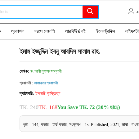
Lo
ক
প্রকাশক
দরসে নেজামি
আরবি/উর্দু বই
ইলেকট্রনিক্স
লাইফস্ট
ইমাম ইজ্জুদ্দিন ইবনু আবদিস সালাম রাহ.
লেখক:
ড. আলী মুহাম্মদ সাল্লাবী
প্রকাশনী :
কালান্তর প্রকাশনী
ক্যাটাগরি:
ইসলামী ব্যক্তিত্ব
TK. 240
TK. 168
You Save TK. 72 (30% ছাড়ে)
পৃষ্ঠা : 144, কভার : হার্ড কভার, সংস্করণ : 1st Published, 2021, ভাষা : বাংলা