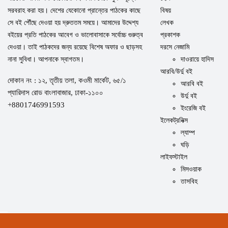
সরবরাহ করা হয়। দেশের যেকোনো প্রান্তের পাঠকের কাছে
বিষয়
সে বই পৌঁছে দেওয়া হয় দ্রুততম সময়ে। আমাদের উদ্দেশ্য
লেখক
বইয়ের প্রতি পাঠকের আবেগ ও ভালোবাসাকে সর্বোচ্চ গুরুত্ব
প্রকাশক
দেওয়া। তাই পাঠকদের জন্য রয়েছে বিশেষ অফার ও ছাড়সহ
দরসে নেজামি
নানা সুবিধা। আপনাকে স্বাগতম।
দাওরায়ে হাদিস
আরবি/উর্দু বই
দোকান নং : ১২, তৃতীয় তলা, কওমী মার্কেট, ৬৫/১
আরবি বই
প্যারিদাস রোড বাংলাবাজার, ঢাকা-১১০০
উর্দু বই
+8801746991593
ইংরেজি বই
ইলেকট্রনিক্স
ল্যাম্প
ঘড়ি
লাইফস্টাইল
মিসওয়াক
তাসবিহ