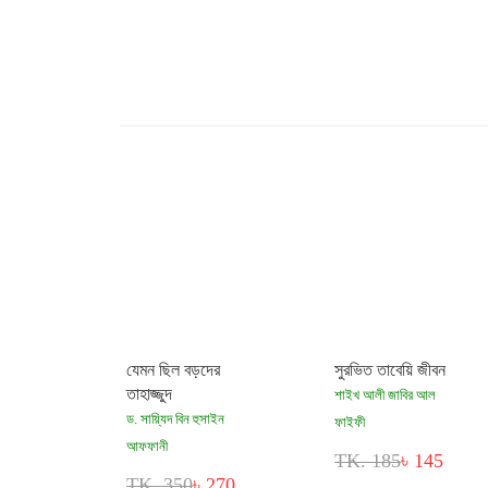
যেমন ছিল বড়দের
সুরভিত তাবেয়ি জীবন
তাহাজ্জুদ
শাইখ আলী জাবির আল
ড. সায়্যিদ বিন হুসাইন
ফাইফী
আফফানী
TK. 185
৳ 145
TK. 350
৳ 270