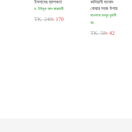
ইসলামের ব্যাপকতা
কাদিয়ানী মতবাদ
বোঝার সহজ উপায়
ড. ইউসুফ আল কারযাভী
মাওলানা মনযুর নুমানী
TK. 240
৳ 170
রহ.
TK. 58
৳ 42