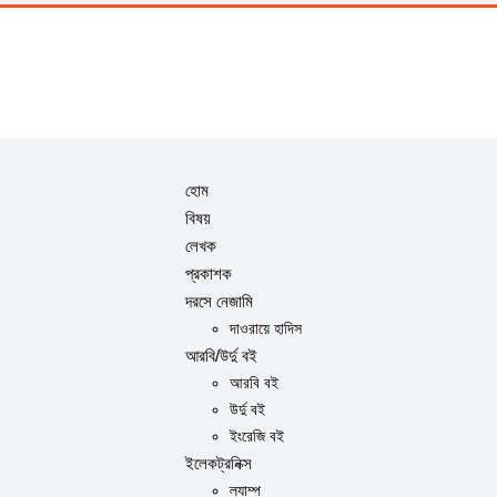
হোম
বিষয়
লেখক
প্রকাশক
দরসে নেজামি
দাওরায়ে হাদিস
আরবি/উর্দু বই
আরবি বই
উর্দু বই
ইংরেজি বই
ইলেকট্রনিক্স
ল্যাম্প