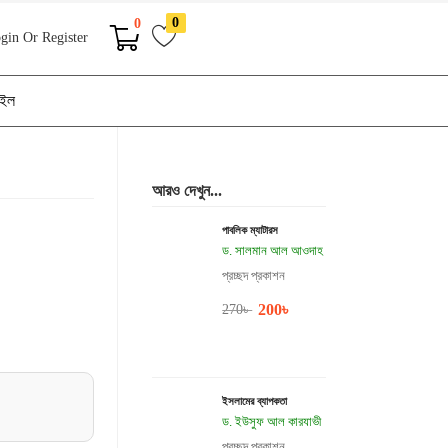
0
0
gin Or Register
াইল
আরও দেখুন...
পাবলিক ম্যাটারস
ড. সালমান আল আওদাহ
প্রচ্ছদ প্রকাশন
200
৳
270
৳
ইসলামের ব্যাপকতা
ড. ইউসুফ আল কারযাভী
প্রচ্ছদ প্রকাশন