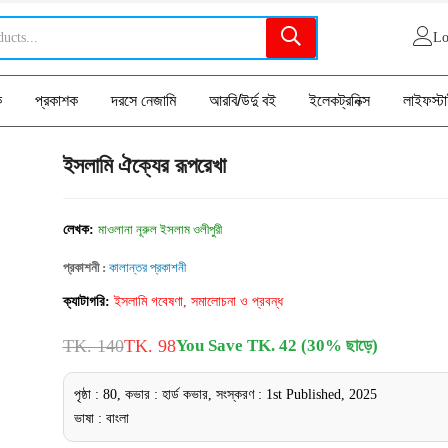
Lo
ক
প্রকাশক
দরসে নেজামি
আরবি/উর্দু বই
ইলেকট্রনিক্স
লাইফস্ট
ইসলামি ঐক্যের রূপরেখা
লেখক:
মাওলানা নূরুল ইসলাম ওলীপুরী
প্রকাশনী :
কালান্তর প্রকাশনী
ক্যাটাগরি:
ইসলামি গবেষণা, সমালোচনা ও প্রবন্ধ
TK. 140
TK. 98
You Save TK. 42 (30% ছাড়ে)
পৃষ্ঠা : 80, কভার : হার্ড কভার, সংস্করণ : 1st Published, 2025
ভাষা : বাংলা