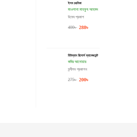
ইলম চয়নিকা
মাওলানা মাহফুয আহমদ
উমেদ প্রকাশ
288
৳
400
৳
হিউম্যান রিসোর্স ম্যানেজমেন্ট
কবির আনোয়ার
সন্দীপন প্রকাশন
200
৳
275
৳