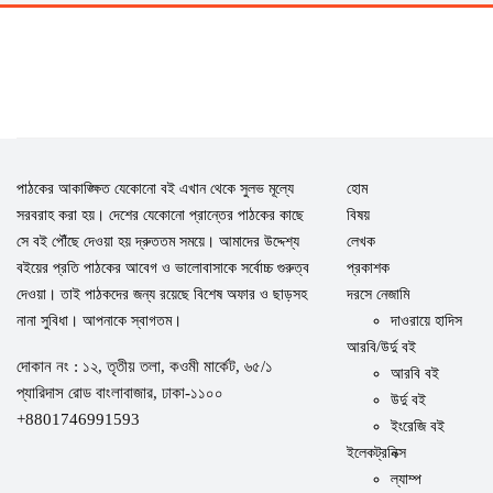
পাঠকের আকাঙ্ক্ষিত যেকোনো বই এখান থেকে সুলভ মূল্যে
হোম
সরবরাহ করা হয়। দেশের যেকোনো প্রান্তের পাঠকের কাছে
বিষয়
সে বই পৌঁছে দেওয়া হয় দ্রুততম সময়ে। আমাদের উদ্দেশ্য
লেখক
বইয়ের প্রতি পাঠকের আবেগ ও ভালোবাসাকে সর্বোচ্চ গুরুত্ব
প্রকাশক
দেওয়া। তাই পাঠকদের জন্য রয়েছে বিশেষ অফার ও ছাড়সহ
দরসে নেজামি
নানা সুবিধা। আপনাকে স্বাগতম।
দাওরায়ে হাদিস
আরবি/উর্দু বই
দোকান নং : ১২, তৃতীয় তলা, কওমী মার্কেট, ৬৫/১
আরবি বই
প্যারিদাস রোড বাংলাবাজার, ঢাকা-১১০০
উর্দু বই
+8801746991593
ইংরেজি বই
ইলেকট্রনিক্স
ল্যাম্প