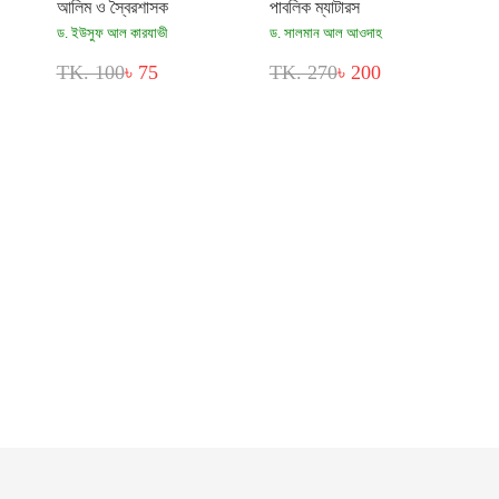
আলিম ও স্বৈরশাসক
পাবলিক ম্যাটারস
ড. ইউসুফ আল কারযাভী
ড. সালমান আল আওদাহ
TK. 100
৳ 75
TK. 270
৳ 200