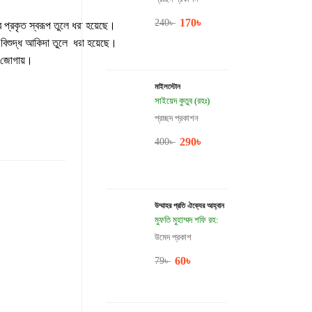
170
৳
240
৳
প্রকৃত স্বরূপ তুলে ধরা হয়েছে।
 বিশুদ্ধ আকিদা তুলে ধরা হয়েছে।
ক জোগায়।
মাইলস্টোন
সাইয়েদ কুতুব (রহঃ)
প্রচ্ছদ প্রকাশন
290
৳
400
৳
উম্মাহর প্রতি ঐক্যের আহ্বান
মুফতি মুহাম্মদ শফি রহ:
উমেদ প্রকাশ
60
৳
79
৳