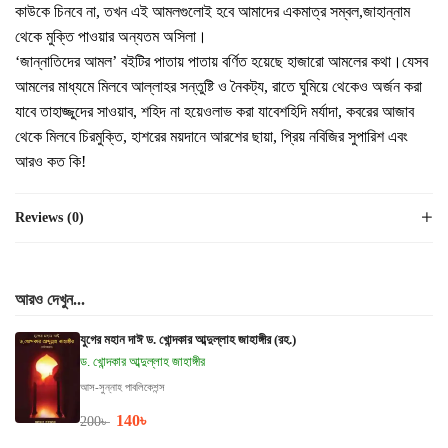
কাউকে চিনবে না, তখন এই আমলগুলোই হবে আমাদের একমাত্র সম্বল,জাহান্নাম
থেকে মুক্তি পাওয়ার অন্যতম অসিলা।
‘জান্নাতিদের আমল’ বইটির পাতায় পাতায় বর্ণিত হয়েছে হাজারো আমলের কথা।যেসব
আমলের মাধ্যমে মিলবে আল্লাহর সন্তুষ্টি ও নৈকট্য, রাতে ঘুমিয়ে থেকেও অর্জন করা
যাবে তাহাজ্জুদের সাওয়াব, শহিদ না হয়েওলাভ করা যাবেশহিদি মর্যাদা, কবরের আজাব
থেকে মিলবে চিরমুক্তি, হাশরের ময়দানে আরশের ছায়া, প্রিয় নবিজির সুপারিশ এবং
আরও কত কি!
Reviews (0)
আরও দেখুন...
যুগের মহান দাঈ ড. খোন্দকার আব্দুল্লাহ জাহাঙ্গীর (রহ.)
ড. খোন্দকার আব্দুল্লাহ জাহাঙ্গীর
আস-সুন্নাহ পাবলিকেশন্স
140
৳
200
৳