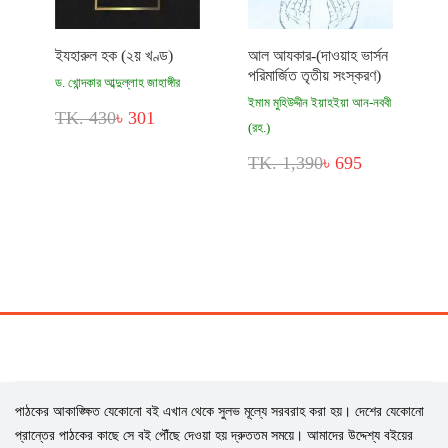
ইযহারুল হক (২য় খণ্ড)
আল আযকার-(দাওয়াহ ভার্সন
পরিমার্জিত তৃতীয় সংস্করণ)
ড. খোন্দকার আব্দুল্লাহ জাহাঙ্গীর
ইমাম মুহিউদ্দীন ইয়াহইয়া আন-নববী
TK. 430
৳ 301
(রহ.)
TK. 1,390
৳ 695
পাঠকের আকাঙ্ক্ষিত যেকোনো বই এখান থেকে সুলভ মূল্যে সরবরাহ করা হয়। দেশের যেকোনো
প্রান্তের পাঠকের কাছে সে বই পৌঁছে দেওয়া হয় দ্রুততম সময়ে। আমাদের উদ্দেশ্য বইয়ের