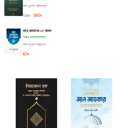
আস-সুন্নাহ পাবলিকেশন্স
385
৳
550
৳
মাহে রমযানের ২৭ আমল
শায়খ আহমাদুল্লাহ
আস-সুন্নাহ ফাউন্ডেশন
65
৳