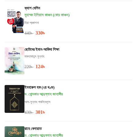
ক্যাশ মেশিন
মুহাম্মদ ইলিয়াস কাঞ্চন (কোচ কাঞ্চন)
হিয়া প্রকাশনা
330
৳
440
৳
ছোটদের ইমান-আকিদা শিক্ষা
মাকতাবাতুস সুন্নাহ
124
৳
220
৳
ইযহারুল হক (২য় খণ্ড)
ড. খোন্দকার আব্দুল্লাহ জাহাঙ্গীর
আস-সুন্নাহ পাবলিকেশন্স
301
৳
430
৳
রাহে বেলায়াত
ড. খোন্দকার আব্দুল্লাহ জাহাঙ্গীর