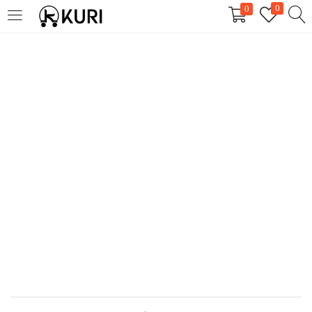
0
0
LOGIN
REGISTER
Enter your username and password to login.
Remember me
Login
Lost password?