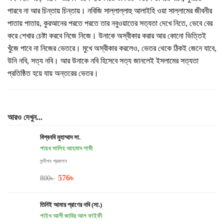
পারবে না আর চিন্তায় চিন্তায়। নবিজি সাল্লাল্লাহু আলাইহি ওয়া সাল্লামের জীবনীর
পাতায় পাতায়, কুরআনের পরতে পরতে তার নবুওয়াতের সত্যতা দেখে নিতে, ভেবে বের
করে শেখার চেষ্টা করবে নিজে নিজে। উনাকে অস্বীকার করার আর কোনো ভিত্তিই
খুঁজে পাবে না নিজের ভেতরে। মুখে অস্বীকার করলেও, ভেতর থেকে ঠিকই জেনে যাবে,
উনি নবি, সত্য নবি। আর উনাকে নবি হিসেবে সত্য জানলেই ইসলামের সত্যতা
প্রতিষ্ঠিত হয়ে যায় অন্তরের ভেতর।
আরও দেখুন...
বিশ্বনবি মুহাম্মাদ সা.
শায়খ সালিহ আহমাদ শামী
সন্দীপন প্রকাশন
576
৳
800
৳
তিনিই আমার প্রাণের নবি (সা.)
শাইখ আলী জাবির আল ফাইফী