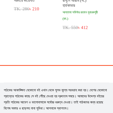
সরদারে কায়েনাত
রাসূলে আরাবি (সা.)
হার্ডকাভার
TK. 286
৳ 210
আল্লামা সফিউর রহমান মুবারকপুরী
(রহ.)
TK. 550
৳ 412
পাঠকের আকাঙ্ক্ষিত যেকোনো বই এখান থেকে সুলভ মূল্যে সরবরাহ করা হয়। দেশের যেকোনো
প্রান্তের পাঠকের কাছে সে বই পৌঁছে দেওয়া হয় দ্রুততম সময়ে। আমাদের উদ্দেশ্য বইয়ের
প্রতি পাঠকের আবেগ ও ভালোবাসাকে সর্বোচ্চ গুরুত্ব দেওয়া। তাই পাঠকদের জন্য রয়েছে
বিশেষ অফার ও ছাড়সহ নানা সুবিধা। আপনাকে স্বাগতম।