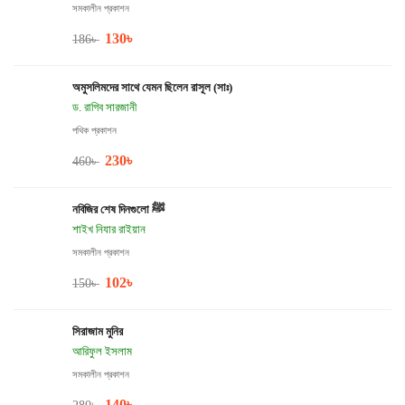
সমকালীন প্রকাশন
130
৳
186
৳
অমুসলিমদের সাথে যেমন ছিলেন রাসূল (সাঃ)
ড. রাগিব সারজানী
পথিক প্রকাশন
230
৳
460
৳
নবিজির শেষ দিনগুলো ﷺ
শাইখ নিযার রাইয়ান
সমকালীন প্রকাশন
102
৳
150
৳
সিরাজাম মুনির
আরিফুল ইসলাম
সমকালীন প্রকাশন
140
৳