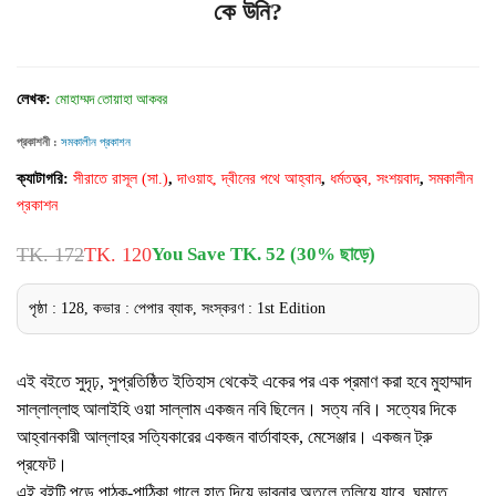
কে উনি?
লেখক:
মোহাম্মদ তোয়াহা আকবর
প্রকাশনী :
সমকালীন প্রকাশন
ক্যাটাগরি:
সীরাতে রাসূল (সা.)
,
দাওয়াহ, দ্বীনের পথে আহ্বান
,
ধর্মতত্ত্ব, সংশয়বাদ
,
সমকালীন
প্রকাশন
TK. 172
TK. 120
You Save TK. 52 (30% ছাড়ে)
পৃষ্ঠা : 128, কভার : পেপার ব্যাক, সংস্করণ : 1st Edition
এই বইতে সুদৃঢ়, সুপ্রতিষ্ঠিত ইতিহাস থেকেই একের পর এক প্রমাণ করা হবে মুহাম্মাদ
সাল্লাল্লাহু আলাইহি ওয়া সাল্লাম একজন নবি ছিলেন। সত্য নবি। সত্যের দিকে
আহ্বানকারী আল্লাহর সত্যিকারের একজন বার্তাবাহক, মেসেঞ্জার। একজন ট্রু
প্রফেট।
এই বইটি পড়ে পাঠক-পাঠিকা গালে হাত দিয়ে ভাবনার অতলে তলিয়ে যাবে, ঘুমাতে