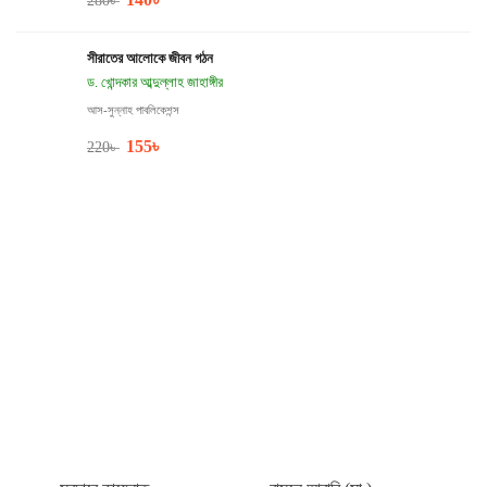
280
৳
সীরাতের আলোকে জীবন গঠন
ড. খোন্দকার আব্দুল্লাহ জাহাঙ্গীর
আস-সুন্নাহ পাবলিকেশন্স
155
৳
220
৳