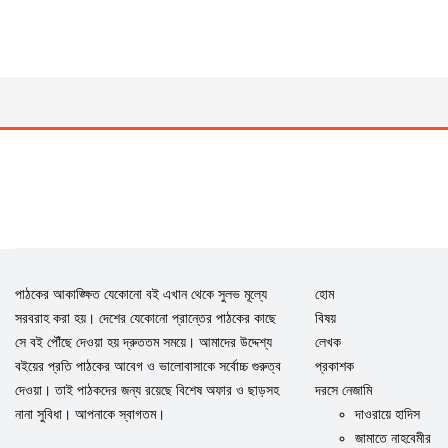
পাঠকের আকাঙ্ক্ষিত যেকোনো বই এখান থেকে সুলভ মূল্যে
হোম
সরবরাহ করা হয়। দেশের যেকোনো প্রান্তের পাঠকের কাছে
বিষয়
সে বই পৌঁছে দেওয়া হয় দ্রুততম সময়ে। আমাদের উদ্দেশ্য
লেখক
বইয়ের প্রতি পাঠকের আবেগ ও ভালোবাসাকে সর্বোচ্চ গুরুত্ব
প্রকাশক
দেওয়া। তাই পাঠকদের জন্য রয়েছে বিশেষ অফার ও ছাড়সহ
দরসে নেজামি
নানা সুবিধা। আপনাকে স্বাগতম।
দাওরায়ে হাদিস
জামাতে নাহবেমীর