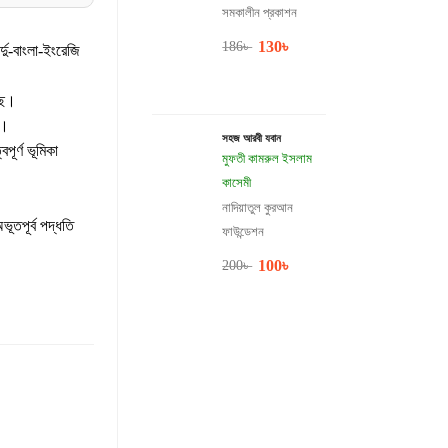
সমকালীন প্রকাশন
130
৳
186
৳
হয়েছে।
র।
সহজ আরবী যবান
পূর্ণ ভূমিকা
মুফতী কামরুল ইসলাম
কাসেমী
নাদিয়াতুল কুরআন
তপূর্ব পদ্ধতি
ফাউন্ডেশন
100
৳
200
৳