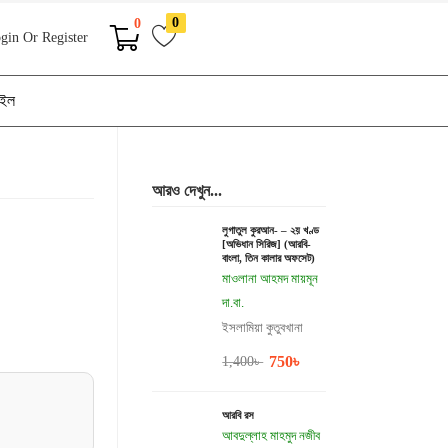
0
0
gin Or Register
াইল
আরও দেখুন...
লুগাতুল কুরআন- – ২য় খণ্ড
[অভিধান ‍সিরিজ] (আরবি-
বাংলা, তিন কালার অফসেট)
মাওলানা আহমদ মায়মূন
দা.বা.
ইসলামিয়া কুতুবখানা
750
৳
1,400
৳
আরবি রস
আবদুল্লাহ মাহমুদ নজীব