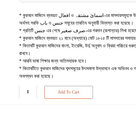
* কুরআন মাজিদে ব্যবহৃত افعال ও اسمائ مشتقۃ-এর মাসদারসমূহকে উর্দু-বাংলা-ইংরেজি
অর্থসহ সরফি باب ও جنس সমূহের তারতিব অনুযায়ী বিন্যস্ত করা হয়েছে।
* প্রতিটি جنس এর শেষে صرف صغیر-এর গরদান (রূপান্তর) লিখা 
* কুরআন মাজিদে ব্যবহৃত ২১ বাবে (অধ্যায়ে) মোট ১৮২৫ টি মাসদারের সমাহা
* কিতাবটি কুরআন মাজিদের বাংলা, ইংরেজি, উর্দু অনুবাদ ও ক্রিয়া পরিচয়ে গুরুত্ব
রাখবে।
* আরবি ভাষা শিক্ষার জন্য অতিসহায়ক হবে।
* কিতাবটিতে কুরআন মাজিদের শব্দসমূহের উৎসমালা উদ্ভাবনে এক অভিনব ও অভূ
অবলম্বন করা হয়েছে।
Add To Cart