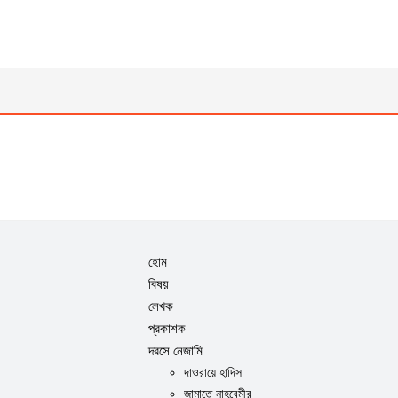
হোম
বিষয়
লেখক
প্রকাশক
দরসে নেজামি
দাওরায়ে হাদিস
জামাতে নাহবেমীর