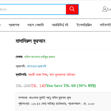
Lo
ক
প্রকাশক
দরসে নেজামি
আরবি/উর্দু বই
ইলেকট্রনিক্স
লাইফস্ট
মাসাদিরুল কুরআন
লেখক:
হাফিয মাওলানা ছাদিকুর রহমান
প্রকাশনী :
কালান্তর প্রকাশনী
ক্যাটাগরি:
আরবী ভাষা শিক্ষা
,
আল কুরআনের অভিধান
TK. 200
TK. 140
You Save TK. 60 (30% ছাড়ে)
সম্পাদক: মাওলানা মুফতি আবু নাঈম মুহাম্মদ মূসা
পৃষ্ঠাসংখ্যা: ১১৬ (এ ফোর সাইজ) হার্ডকভার, প্রকাশকাল : মে, ২০১৮