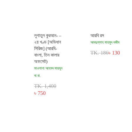
লুগাতুল কুরআন- –
আরবি রস
২য় খণ্ড [অভিধান
আবদুল্লাহ মাহমুদ নজীব
‍সিরিজ] (আরবি-
TK. 186
৳ 130
বাংলা, তিন কালার
অফসেট)
মাওলানা আহমদ মায়মূন
দা.বা.
TK. 1,400
৳ 750