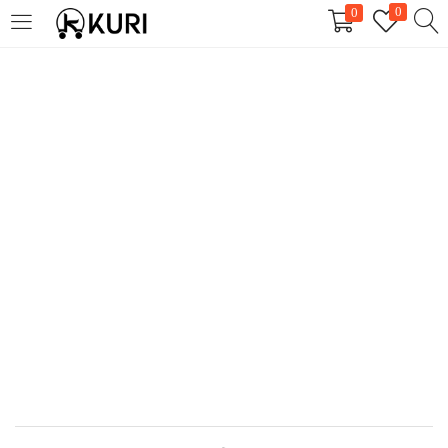
0
0
LOGIN
REGISTER
Enter your username and password to login.
Remember me
Login
Lost password?