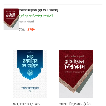
মাসায়েল বিশ্বকোষ (দুই ঈদ ও কোরবানি)
মুফতী মুহাম্মাদ ইনআমুল হক কাসেমী
আনোয়ার লাইব্রেরী
370
৳
700
৳
মাহে রমযানের ২৭ আমল
মাসায়েল বিশ্বকোষ (দুই ঈদ