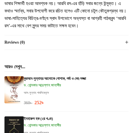
ভাষার শিক্ষার্থী হওয়া আবশ্যক নয়। আরবি রস-এর হাঁড়ি সবার জন্যে উন্মুক্ত। এ
কথাও স্মর্তব্য, সবার উপযোগী করে রচিত হলেও এটি কোনো চটুল কৌতুকগ্রন্থ নয়।
ভাষা-সাহিত্যের বিচিত্র-বর্ণাঢ্য স্বাদ উপভোগে অভ্যস্ত বা আগ্রহী পাঠকবৃন্দ ‘আরবি
রস’-এর সাথে বেশ সুন্দর সময় কাটাতে সক্ষম হবেন।
Reviews (0)
আরও দেখুন...
কুরআন-সুন্নাহর আলোকে পোশাক, পর্দা ও দেহ-সজ্জা
ড. খোন্দকার আব্দুল্লাহ জাহাঙ্গীর
আস-সুন্নাহ পাবলিকেশন্স
252
৳
360
৳
ইযহারুল হক (২য় খণ্ড)
ড. খোন্দকার আব্দুল্লাহ জাহাঙ্গীর
আস-সুন্নাহ পাবলিকেশন্স