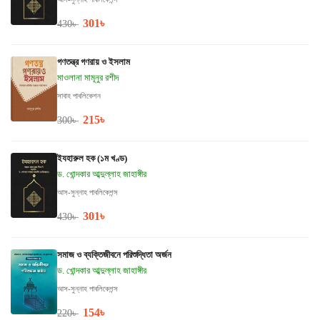
301
৳
430
৳
গণতন্ত্র গণরায় ও ইসলাম
মাওলানা মামূনুর রশীদ
সাবাহ পাবলিকেশন
215
৳
300
৳
ইযহারুল হক (১ম খণ্ড)
ড. খোন্দকার আব্দুল্লাহ জাহাঙ্গীর
আস-সুন্নাহ পাবলিকেশন্স
301
৳
430
৳
সমাজ ও ব্যক্তিজীবনে পরিশুদ্ধিতা অর্জন
ড. খোন্দকার আব্দুল্লাহ জাহাঙ্গীর
আস-সুন্নাহ পাবলিকেশন্স
154
৳
220
৳