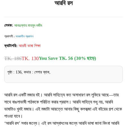
আরবি রস
লেখক:
আবদুল্লাহ মাহমুদ নজীব
প্রকাশনী :
সমকালীন প্রকাশন
ক্যাটাগরি:
আরবী ভাষা শিক্ষা
TK. 186
TK. 130
You Save TK. 56 (30% ছাড়ে)
পৃষ্ঠা : 136, কভার : পেপার ব্যাক,
আরবি রস একটি মজার বই। আরবি সাহিত্যে কত অসাধারণ রস লুকিয়ে আছে—তার
সাথে বাঙলাভাষী পাঠককে পরিচিত করার প্রয়াস। আরবি সাহিত্য শুধু নয়, আরবি
ভাষাটাও খুবই মজার। এই মজাটা আয়ত্তে আনার কিছু কলকব্জা এই বইয়ের গল্প থেকে
পাওয়া যাবে।
‘আরবি রস’ সবার জন্যে। এই রস আস্বাদনের জন্যে আরবি ভাষা জানা কিংবা আরবি