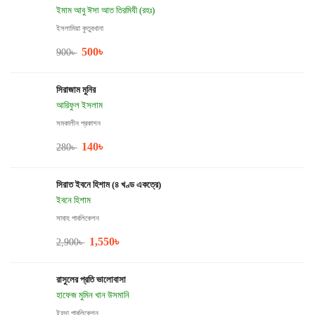
ইমাম আবু ঈসা আত তিরমিযী (রহঃ)
ইসলামিয়া কুতুবখানা
500
৳
900
৳
সিরাজাম মুনির
আরিফুল ইসলাম
সমকালীন প্রকাশন
140
৳
280
৳
সিরাত ইবনে হিশাম (৪ খণ্ড একত্রে)
ইবনে হিশাম
সাবাহ পাবলিকেশন
1,550
৳
2,900
৳
রাসুলের প্রতি ভালোবাসা
হাফেজ মুমিন খান উসমানি
ইহদা পাবলিকেশন