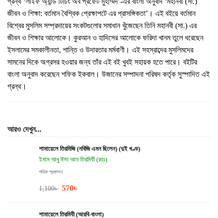
গ্রন্থ ‘লাইফ অ্যান্ড টিচিং অব প্রফেট মুহাম্মদ’-এর বাংলা অনুবাদ ‘মহানবী (সা.)
জীবন ও শিক্ষা: বর্তমান বৈশ্বিক প্রেক্ষাপটে এর প্রাসঙ্গিকতা’। এই বইয়ে বর্তমান
বিশ্বের মুসলিম সম্প্রদায়ের সংকটগুলোর সমাধান খুঁজেছেন তিনি মহানবী (সা.) এর
জীবন ও শিক্ষার আলোকে। কুরআন ও হাদিসের আলোকে ফরিদা খানম তুলে ধরেছেন
ইসলামের সমকালীনতা, শান্তি ও উদারতার মর্মবাণী। এই সহস্রাব্দের মুসলিমদের
সামনের দিকে অগ্রসর হওয়ার জন্য তাঁর এই বই খুবই সহায়ক হতে পারে। বইটির
বাংলা অনুবাদ করেছেন শফিক ইকবাল। উজানের সম্পাদনা পরিষদ কর্তৃক সুস্পাদিত এই
গ্রন্থ।
আরও দেখুন...
শামায়েলে তিরমিজি (নবিজি এমন ছিলেন) (দুই খণ্ড)
ইমাম আবু ঈসা আত তিরমিযী (রহঃ)
পথিক প্রকাশন
570
৳
1,100
৳
শামায়েলে তিরমিযী (আরবি-বাংলা)