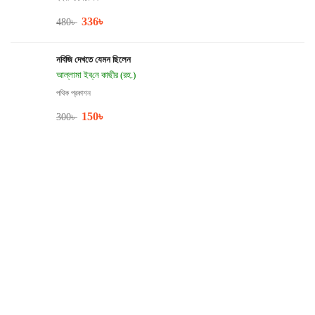
336
৳
480
৳
নবিজি দেখতে যেমন ছিলেন
আল্লামা ইব্‌নে কাছীর (রহ.)
পথিক প্রকাশন
150
৳
300
৳