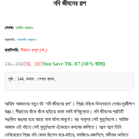
নবি জীবনের গল্প
লেখক:
আরিফ আজাদ
প্রকাশনী :
সমকালীন প্রকাশন
ক্যাটাগরি:
সীরাতে রাসূল (সা.)
TK. 290
TK. 203
You Save TK. 87 (30% ছাড়ে)
পৃষ্ঠা : 144, কভার : পেপার ব্যাক,
আরিফ আজাদের নতুন বই ‘নবি জীবনের গল্প’। প্রিয় নবিকে ভিন্নভাবে দেখার দূরবীক্ষণ
যন্ত্র। সীরাতের বাঁকে বাঁকে ছড়িয়ে থাকা নববি মণিমুক্তো। নবি জীবনের প্রতিটি
পঙ্‌ক্তি বাঙ্‌ময় হয়ে আছে নানা ঘটনা-মাধুর্যে। বড় অমূল্য সেই মুহূর্তগুলো। আরিফ
আজাদ এই বইতে সেই মুহূর্তগুলো এঁকেছেন কলমের কালিতে। গল্পে গল্পে তিনি
দেখিয়েছেন প্রিয় নবি কেমন ছিলেন ঘরে-বাইরে, মসজিদে-মজলিসে, মদীনার অলিতে