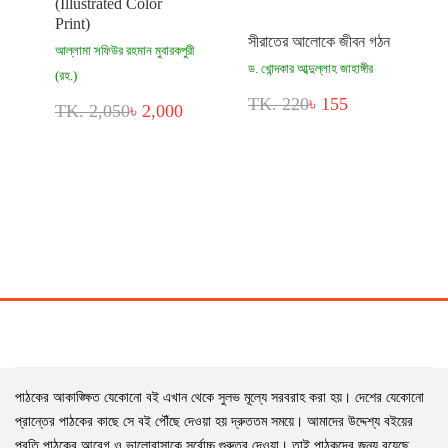
(Illustrated Color
Print)
সীরাতের আলোকে জীবন গঠন
আল্লামা সফিউর রহমান মুবারকপুরী
ড. খোন্দকার আব্দুল্লাহ জাহাঙ্গীর
(রহ.)
TK. 220
৳ 155
TK. 2,050
৳ 2,000
পাঠকের আকাঙ্ক্ষিত যেকোনো বই এখান থেকে সুলভ মূল্যে সরবরাহ করা হয়। দেশের যেকোনো
প্রান্তের পাঠকের কাছে সে বই পৌঁছে দেওয়া হয় দ্রুততম সময়ে। আমাদের উদ্দেশ্য বইয়ের
প্রতি পাঠকের আবেগ ও ভালোবাসাকে সর্বোচ্চ গুরুত্ব দেওয়া। তাই পাঠকদের জন্য রয়েছে