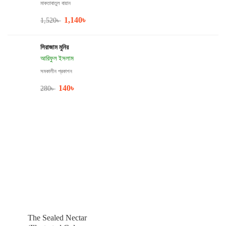
মাকতাবাতুল বায়ান
1,140
৳
1,520
৳
সিরাজাম মুনির
আরিফুল ইসলাম
সমকালীন প্রকাশন
140
৳
280
৳
The Sealed Nectar