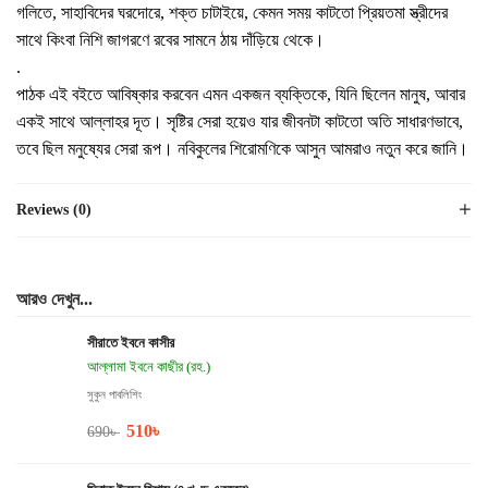
গলিতে, সাহাবিদের ঘরদোরে, শক্ত চাটাইয়ে, কেমন সময় কাটতো প্রিয়তমা স্ত্রীদের
সাথে কিংবা নিশি জাগরণে রবের সামনে ঠায় দাঁড়িয়ে থেকে।
.
পাঠক এই বইতে আবিষ্কার করবেন এমন একজন ব্যক্তিকে, যিনি ছিলেন মানুষ, আবার
একই সাথে আল্লাহর দূত। সৃষ্টির সেরা হয়েও যার জীবনটা কাটতো অতি সাধারণভাবে,
তবে ছিল মনুষ্যের সেরা রূপ। নবিকুলের শিরোমণিকে আসুন আমরাও নতুন করে জানি।
Reviews (0)
আরও দেখুন...
সীরাতে ইবনে কাসীর
আল্লামা ইবনে কাছীর (রহ.)
সুকুন পাবলিশিং
510
৳
690
৳