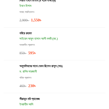
সিরাত ইবনে হিশাম (৪ খণ্ড একত্রে)
ইবনে হিশাম
সাবাহ পাবলিকেশন
1,550
৳
2,900
৳
নবিয়ে রহমত
সাইয়েদ আবুল হাসান আলী নদভী (রহ.)
সমকালীন প্রকাশন
595
৳
850
৳
অমুসলিমদের সাথে যেমন ছিলেন রাসূল (সাঃ)
ড. রাগিব সারজানী
পথিক প্রকাশন
230
৳
460
৳
সীরাতুন নবি প্যাকেজ
ইবরাহীম আলি