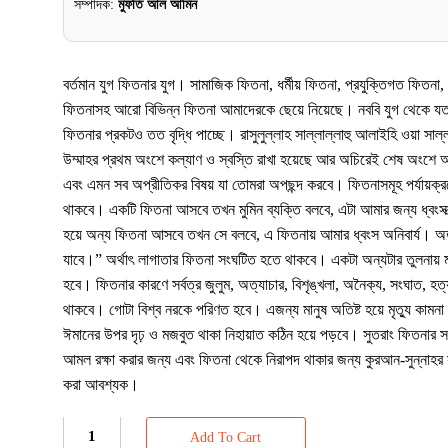
সম্পাদক:
মুফতি আল আমিন
বর্তমান যুগ ফিতনার যুগ। সামাজিক ফিতনা, ধর্মীয় ফিতনা, প্রযুক্তিগত ফিতনা
ফিতনাসহ আরো বিভিন্ন ফিতনা আমাদেরকে ছেয়ে নিয়েছে। নববি যুগ থেকে যত 
ফিতনার প্রকটও তত বৃদ্ধি পাচ্ছে। রাসুলুল্লাহ সাল্লাল্লাহু আলাইহি ওয়া সাল
উম্মাহর প্রথম অংশে কল্যাণ ও স্বস্তি রাখা হয়েছে আর অচিরেই শেষ অংশে আ
এবং এমন সব অপ্রীতিকর বিষয় যা তোমরা অপছন্দ করবে। ফিতনাসমূহ পর্যায়ক
থাকবে। একটি ফিতনা আসবে তখন মুমিন ব্যক্তি বলবে, এটা আমার জন্য ধ্বংসা
হয়ে অন্য ফিতনা আসবে তখন সে বলবে, এ ফিতনায় আমার ধ্বংস অনিবার্য। 
যাবে।” অর্থাৎ লাগাতার ফিতনা সংঘটিত হতে থাকবে। একটা অন্যটার তুলনায় ম
হবে। ফিতনার কারণে সর্বত্র জুলুম, অত্যাচার, বিশৃঙ্খলা, অনৈক্য, সংঘাত, হত্
থাকবে। গোটা বিশ্ব নরকে পরিণত হবে। এজন্য মানুষ অতিষ্ট হয়ে মৃত্যু কাম
ঈমানের উপর দৃঢ় ও মজবুত থাকা নিহায়াত কঠিন হয়ে পড়বে। সুতরাং ফিতনার 
আমল রক্ষা করার জন্য এবং ফিতনা থেকে নিরাপদ থাকার জন্য কুরআন-সুন্নাহর স
করা আবশ্যক।
Add To Cart