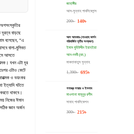
জাহাঙ্গীর
আস-সুন্নাহ পাবলিকেশন্স
140
৳
200
৳
, অপসংস্কৃতির
দূরত্ব বাড়ছে
আল আযকার-(দাওয়াহ ভার্সন
্লাম বলেছেন, “এ
পরিমার্জিত তৃতীয় সংস্করণ)
সবে বালা-মুসিবত
ইমাম মুহিউদ্দীন ইয়াহইয়া
আন-নববী (রহ.)
্রমে আসতে
মাকতাবাতুস সুন্নাহ
ত্মক। যখন এটা দূর
অতঃপর এটাও কেটে
695
৳
1,390
৳
ারাত্মক ও ভয়ংকর
যা ইত্যাদি ঘটতে
গণতন্ত্র গণরায় ও ইসলাম
না করতে থাকবে।
মাওলানা মামূনুর রশীদ
সময় নিজের ঈমান
সাবাহ পাবলিকেশন
ঠিক জ্ঞান অর্জন
215
৳
300
৳