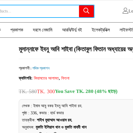
Lo
ক
প্রকাশক
দরসে নেজামি
আরবি/উর্দু বই
ইলেকট্রনিক্স
লাইফস্ট
মুসান্নাফে ইবনু আবি শাইবা (কিতাবুল ফিতান অধ্যায়ের অন
প্রকাশনী :
পথিক প্রকাশন
ক্যাটাগরি:
কিয়ামতের আলামত
,
ফিতনা
TK. 580
TK. 300
You Save TK. 280 (48% ছাড়ে)
লেখক : ইমাম আবু বকর ইবনু আবি শাইবা রহ.
পৃষ্ঠা : 336, কভার : হার্ড কভার
তাহক্বীক:
শাইখ মুহাম্মাদ আওয়াম রহ.
অনুবাদক:
মুফতি ইলিয়াস খান ও মুফতি মাহদী খান