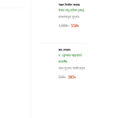
শরহুল ফিকহিল আকবার
ইমাম আবু হানিফা (রহঃ)
মাকতাবাতুস সুন্নাহ
550
৳
1,080
৳
রাহে বেলায়াত
ড. খোন্দকার আব্দুল্লাহ
জাহাঙ্গীর
আস-সুন্নাহ পাবলিকেশন্স
385
৳
550
৳