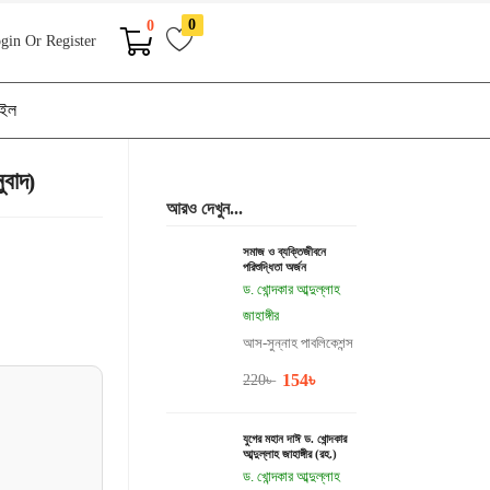
0
0
gin Or Register
াইল
ুবাদ)
আরও দেখুন...
সমাজ ও ব্যক্তিজীবনে
পরিশুদ্ধিতা অর্জন
ড. খোন্দকার আব্দুল্লাহ
জাহাঙ্গীর
আস-সুন্নাহ পাবলিকেশন্স
154
৳
220
৳
যুগের মহান দাঈ ড. খোন্দকার
আব্দুল্লাহ জাহাঙ্গীর (রহ.)
ড. খোন্দকার আব্দুল্লাহ