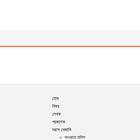
হোম
বিষয়
লেখক
প্রকাশক
দরসে নেজামি
দাওরায়ে হাদিস