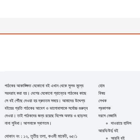
পাঠকের আকাঙ্ক্ষিত যেকোনো বই এখান থেকে সুলভ মূল্যে
হোম
সরবরাহ করা হয়। দেশের যেকোনো প্রান্তের পাঠকের কাছে
বিষয়
সে বই পৌঁছে দেওয়া হয় দ্রুততম সময়ে। আমাদের উদ্দেশ্য
লেখক
বইয়ের প্রতি পাঠকের আবেগ ও ভালোবাসাকে সর্বোচ্চ গুরুত্ব
প্রকাশক
দেওয়া। তাই পাঠকদের জন্য রয়েছে বিশেষ অফার ও ছাড়সহ
দরসে নেজামি
নানা সুবিধা। আপনাকে স্বাগতম।
দাওরায়ে হাদিস
আরবি/উর্দু বই
দোকান নং : ১২, তৃতীয় তলা, কওমী মার্কেট, ৬৫/১
আরবি বই