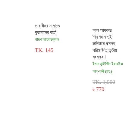
তারাবীহর সালাতে
আল আযকার-
কুরআনের বার্তা
প্রিমিয়াম দুই
শায়খ আহমাদুল্লাহ
ভলিউমে বক্সসহ
TK. 145
পরিমার্জিত তৃতীয়
সংস্করণ
ইমাম মুহিউদ্দীন ইয়াহইয়া
আন-নববী (রহ.)
TK. 1,500
৳ 770