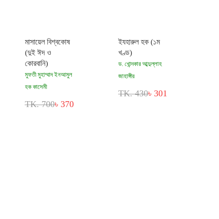
মাসায়েল বিশ্বকোষ
ইযহারুল হক (১ম
(দুই ঈদ ও
খণ্ড)
কোরবানি)
ড. খোন্দকার আব্দুল্লাহ
মুফতী মুহাম্মাদ ইনআমুল
জাহাঙ্গীর
হক কাসেমী
TK. 430
৳ 301
TK. 700
৳ 370