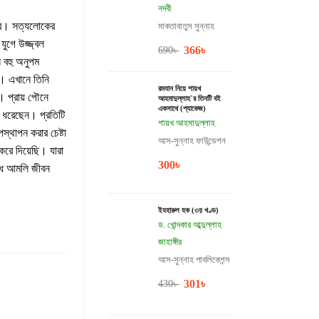
নদবী
ত্র। সত্যলোকের
মাকতাবাতুস সুন্নাহ
ুগে উজ্জ্বল
366
৳
690
৳
ন বহু অনুপম
্য। এখানে তিনি
রমযান নিয়ে শায়খ
। প্রায় পৌনে
আহমাদুল্লাহ`র তিনটি বই
একসাথে (প্যাকেজ)
ে ধরেছেন। প্রতিটি
শায়খ আহমাদুল্লাহ
্থাপন করার চেষ্টা
আস-সুন্নাহ ফাউন্ডেশন
 করে দিয়েছি। যারা
300
৳
ুদ্ধ আমলি জীবন
ইযহারুল হক (৩য় খণ্ড)
ড. খোন্দকার আব্দুল্লাহ
জাহাঙ্গীর
আস-সুন্নাহ পাবলিকেশন্স
301
৳
430
৳