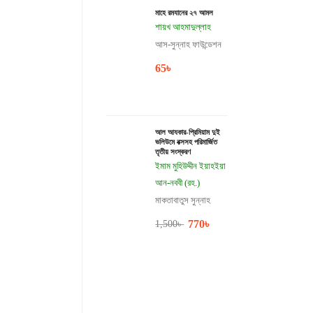
মাহে রমযানের ২৭ আমল
শায়খ আহমাদুল্লাহ
আস-সুন্নাহ ফাউন্ডেশন
65
৳
আল আযকার-প্রিমিয়াম দুই
ভলিউমে বক্সসহ পরিমার্জিত
তৃতীয় সংস্করণ
ইমাম মুহিউদ্দীন ইয়াহইয়া
আন-নববী (রহ.)
মাকতাবাতুস সুন্নাহ
770
৳
1,500
৳