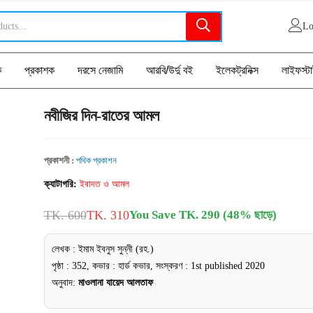
Lo
ক
প্রকাশক
দরসে নেজামি
আরবি/উর্দু বই
ইলেকট্রনিক্স
লাইফস্ট
নবীজির দিন-রাতের আমল
প্রকাশনী :
পথিক প্রকাশন
ক্যাটাগরি:
ইবাদত ও আমল
TK. 600
TK. 310
You Save TK. 290 (48% ছাড়ে)
লেখক : ইমাম ইবনুস সুন্নী (রহ.)
পৃষ্ঠা : 352, কভার : হার্ড কভার, সংস্করণ : 1st published 2020
অনুবাদ:
মাওলানা যায়েদ আলতাফ