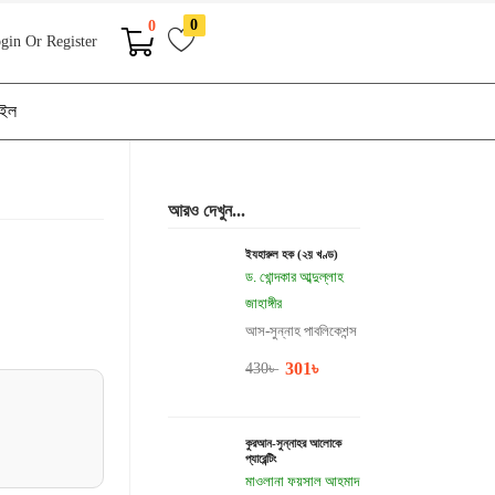
0
0
gin Or Register
াইল
আরও দেখুন...
ইযহারুল হক (২য় খণ্ড)
ড. খোন্দকার আব্দুল্লাহ
জাহাঙ্গীর
আস-সুন্নাহ পাবলিকেশন্স
301
৳
430
৳
কুরআন-সুন্নাহর আলোকে
প্যারেন্টিং
মাওলানা ফয়সাল আহমাদ