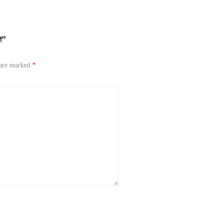
ল”
 are marked
*