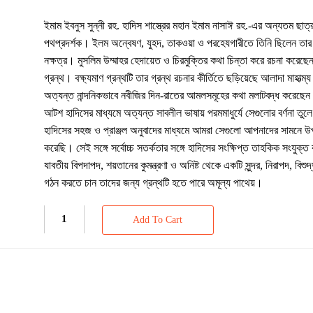
ইমাম ইবনুস সুন্নী রহ. হাদিস শাস্ত্রের মহান ইমাম নাসাঈ রহ.-এর অন্যতম ছা
পথপ্রদর্শক। ইলম অন্বেষণ, যুহদ, তাকওয়া ও পরহেযগারীতে তিনি ছিলেন তার য
নক্ষত্র। মুসলিম উম্মাহর হেদায়েত ও চিরমুক্তির কথা চিন্তা করে রচনা করেছে
গ্রন্থ। বক্ষ্যমাণ গ্রন্থটি তার গ্রন্থ রচনার কীর্তিতে ছড়িয়েছে আলাদা মাহাত্ম
অত্যন্ত নান্দনিকভাবে নবীজির দিন-রাতের আমলসমূহের কথা মলাটবদ্ধ করেছেন
আটশ হাদিসের মাধ্যমে অত্যন্ত সাবলীল ভাষায় পরমমাধুর্যে সেগুলোর বর্ণনা তুল
হাদিসের সহজ ও প্রাঞ্জল অনুবাদের মাধ্যমে আমরা সেগুলো আপনাদের সামনে উপস
করেছি। সেই সঙ্গে সর্বোচ্চ সতর্কতার সঙ্গে হাদিসের সংক্ষিপ্ত তাহকিক সংযুক্ত
যাবতীয় বিপদাপদ, শয়তানের কুমন্ত্রণা ও অনিষ্ট থেকে একটি সুন্দর, নিরাপদ, বিশ
গঠন করতে চান তাদের জন্য গ্রন্থটি হতে পারে অমূল্য পাথেয়।
Add To Cart