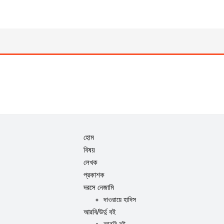
হোম
বিষয়
লেখক
প্রকাশক
দরসে নেজামি
দাওরায়ে হাদিস
আরবি/উর্দু বই