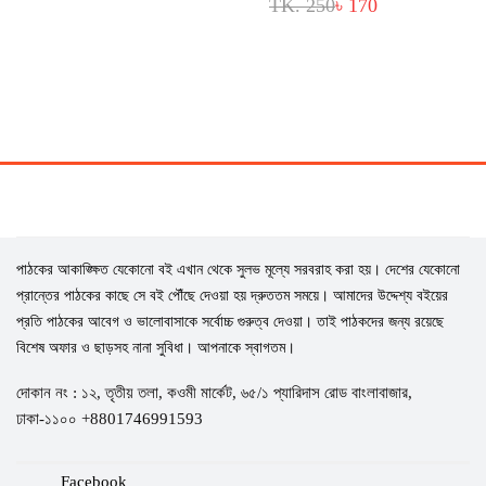
TK. 250
৳ 170
পাঠকের আকাঙ্ক্ষিত যেকোনো বই এখান থেকে সুলভ মূল্যে সরবরাহ করা হয়। দেশের যেকোনো
প্রান্তের পাঠকের কাছে সে বই পৌঁছে দেওয়া হয় দ্রুততম সময়ে। আমাদের উদ্দেশ্য বইয়ের
প্রতি পাঠকের আবেগ ও ভালোবাসাকে সর্বোচ্চ গুরুত্ব দেওয়া। তাই পাঠকদের জন্য রয়েছে
বিশেষ অফার ও ছাড়সহ নানা সুবিধা। আপনাকে স্বাগতম।
দোকান নং : ১২, তৃতীয় তলা, কওমী মার্কেট, ৬৫/১ প্যারিদাস রোড বাংলাবাজার,
ঢাকা-১১০০ +8801746991593
Facebook