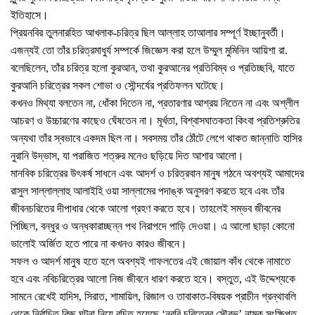
ইতিহাসে।
প্রিয়নবির তুলনারহিত আখলাক-চরিত্র ছিল আল্লাহ তাআলার সম্পূর্ণ ইচ্ছানুবর্তী।
এজন্যই তো তাঁর চরিত্রমাধুর্য সম্পর্কে জিজ্ঞেস করা হলে উম্মুল মুমিনিন আয়িশা রা.
বলেছিলেন, তাঁর চরিত্র হলো কুরআন, তথা কুরআনের প্রতিবিম্ব ও প্রতিচ্ছবি, যাতে
কুরআনি চরিত্রের সকল শোভা ও সৌন্দর্যের প্রতিফলন ঘটেছে।
কখনও মিথ্যা বলতেন না, ধোঁকা দিতেন না, প্রতারণার আশ্রয় নিতেন না এবং অশ্লীল
আচরণ ও উচ্চারণের কাছেও ঘেঁষতেন না। মূর্খতা, বিশ্বাসঘাতকতা কিংবা প্রতিশ্রুতির
অন্যথা তাঁর স্বভাবে একদম ছিল না। সবসময় তাঁর ঠোঁটে লেগে থাকত জান্নাতি হাসির
নুরানি উদ্ভাস, যা পরাজিত শত্রুর মনেও ছড়িয়ে দিত আশার আলো।
মানবিক চরিত্রের উৎকর্ষ সাধনে এবং আদর্শ ও চরিত্রবান মানুষ গঠনে অবশ্যই আমাদের
রাসুল সাল্লাল্লাহু আলাইহি ওয়া সাল্লামের পদাঙ্ক অনুসরণ করতে হবে এবং তাঁর
জীবনচরিতের দীপাধার থেকে আলো গ্রহণ করতে হবে। তাহলেই সম্ভব জীবনের
পিচ্ছিল, বন্ধুর ও অন্ধকারাচ্ছন্ন পথ নিরাপদে পাড়ি দেওয়া। এ আলো ছাড়া কোনো
ভালোই অর্জিত হতে পারে না কখনও কারও জীবনে।
সফল ও আদর্শ মানুষ হতে হলে অবশ্যই গাফলতের এই জোয়াল কাঁধ থেকে নামাতে
হবে এবং নবিচরিত্রের আলো নিজ জীবনে ধারণ করতে হবে। বস্তুত, এই উদ্দেশ্যকে
সামনে রেখেই হাদিস, সিরাত, শামায়িল, রিজাল ও তাবাকাত-বিষয়ক প্রাচীন গ্রন্থাবলি
থেকে নির্বাচিত কিছু ঘটনা নিয়ে রচিত হয়েছে ‘নববি চরিত্রের সৌরভ’ নামক সংক্ষিপ্ত