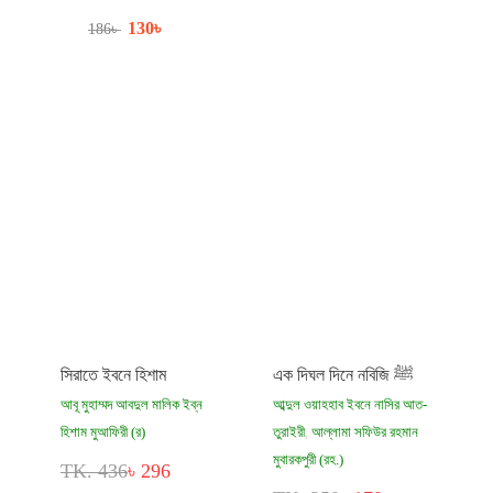
130
৳
186
৳
সিরাতে ইবনে হিশাম
এক দিঘল দিনে নবিজি ﷺ
আবূ মুহাম্মদ আবদুল মালিক ইব্‌ন
আব্দুল ওয়াহহাব ইবনে নাসির আত-
হিশাম মুআফিরী (র)
তুরাইরী
আল্লামা সফিউর রহমান
,
মুবারকপুরী (রহ.)
TK. 436
৳ 296