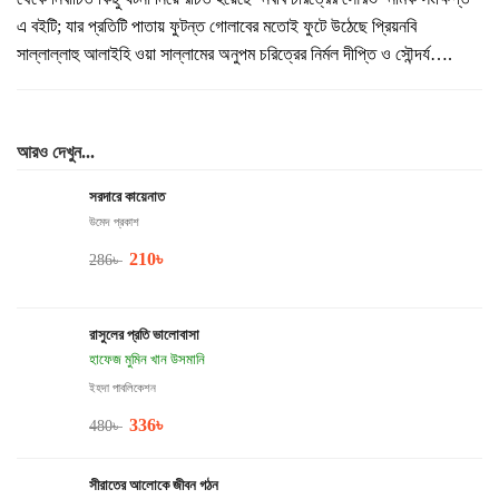
এ বইটি; যার প্রতিটি পাতায় ফুটন্ত গোলাবের মতোই ফুটে উঠেছে প্রিয়নবি
সাল্লাল্লাহু আলাইহি ওয়া সাল্লামের অনুপম চরিত্রের নির্মল দীপ্তি ও সৌন্দর্য….
আরও দেখুন...
সরদারে কায়েনাত
উমেদ প্রকাশ
210
৳
286
৳
রাসুলের প্রতি ভালোবাসা
হাফেজ মুমিন খান উসমানি
ইহদা পাবলিকেশন
336
৳
480
৳
সীরাতের আলোকে জীবন গঠন