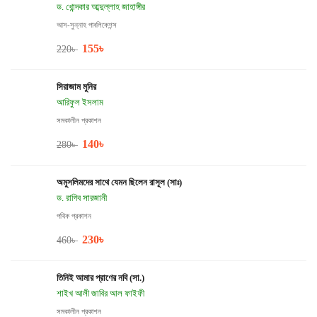
ড. খোন্দকার আব্দুল্লাহ জাহাঙ্গীর
আস-সুন্নাহ পাবলিকেশন্স
155
৳
220
৳
সিরাজাম মুনির
আরিফুল ইসলাম
সমকালীন প্রকাশন
140
৳
280
৳
অমুসলিমদের সাথে যেমন ছিলেন রাসূল (সাঃ)
ড. রাগিব সারজানী
পথিক প্রকাশন
230
৳
460
৳
তিনিই আমার প্রাণের নবি (সা.)
শাইখ আলী জাবির আল ফাইফী
সমকালীন প্রকাশন