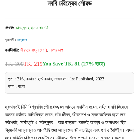
নববি চরিত্রের সৌরভ
লেখক:
আবদুল্লাহ হাসান কাসেমি
প্রকাশনী :
নবপ্রকাশ
ক্যাটাগরি:
সীরাতে রাসূল (সা.)
,
নবপ্রকাশ
TK. 300
TK. 219
You Save TK. 81 (27% ছাড়ে)
পৃষ্ঠা : 216, কভার : হার্ড কভার, সংস্করণ : 1st Published, 2023
ভাষা : বাংলা
স্বভাবতই যিনি বিশ্বনবির গৌরবোজ্জ্বল আসনে সমাসীন হবেন, সর্বশেষ নবি হিসেবে
অনন্য মর্যাদায় অভিষিক্ত হবেন, তাঁর জীবন, জীবনাদর্শ ও স্বভাবচরিত্র হতে হবে
সর্বশ্রেষ্ঠ, সর্বোৎকৃষ্ট ও সর্বাঙ্গসুন্দর। আর বাস্তবে তেমনই অনন্য ও অসাধারণ ছিল
প্রিয়নবি সাল্লাল্লাহু আলাইহি ওয়া সাল্লামের জীবনচরিত্র এবং গুণ ও বৈশিষ্ট্য। এমন
সুন্দর সুনির্মল চরিত্রের একটিমাত্র দৃষ্টান্তও খুঁজে পাওয়া যাবে না মানবতার সমগ্র