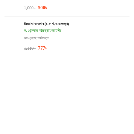
500
৳
1,000
৳
জিজ্ঞাসা ও জবাব (১-৫ খণ্ড একত্রে)
ড. খোন্দকার আব্দুল্লাহ জাহাঙ্গীর
আস-সুন্নাহ পাবলিকেশন্স
777
৳
1,110
৳