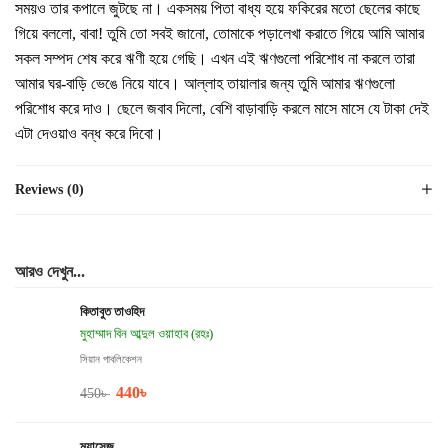
সময়ও তার কপালে জুটছে না। একসময় পিতা বাধ্য হয়ে ফকিরের মতো ছেলের কাছে
গিয়ে বললো, বাবা! তুমি তো সবই জানো, তোমাকে পড়ালেখা করাতে গিয়ে আমি আমার
সকল সম্পদ শেষ করে ঋণী হয়ে গেছি। এখন এই ঋণগুলো পরিশোধ না করলে তারা
আমার ঘর-বাড়ি ভেঙে নিয়ে যাবে। আল্লাহ তায়ালার জন্য তুমি আমার ঋণগুলো
পরিশোধ করে দাও। ছেলে জবাব দিলো, বেশি বাড়াবাড়ি করলে মাসে মাসে যে টাকা দেই
এটা দেওয়াও বন্ধ করে দিবো।
Reviews (0)
আরও দেখুন...
কিতাবুত তাওহিদ
মুহাম্মাদ বিন আব্দুল ওয়াহাব (রহঃ)
সিয়ান পাবলিকেশন
440
৳
450
৳
ম্যাসেজ