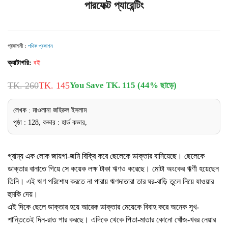
পারফেক্ট প্যারেন্টিং
প্রকাশনী :
পথিক প্রকাশন
ক্যাটাগরি:
বই
TK. 260
TK. 145
You Save TK. 115 (44% ছাড়ে)
লেখক : মাওলানা জহিরুল ইসলাম
পৃষ্ঠা : 128, কভার : হার্ড কভার,
গ্রাম্য এক লোক জায়গা-জমি বিক্রি করে ছেলেকে ডাক্তার বানিয়েছে। ছেলেকে
ডাক্তার বানাতে গিয়ে সে কয়েক লক্ষ টাকা ঋণও করেছে। মোটা অংকের ঋণী হয়েছেন
তিনি। এই ঋণ পরিশোধ করতে না পারায় ঋণদাতারা তার ঘর-বাড়ি তুলে নিয়ে যাওয়ার
হুমকি দেয়।
এই দিকে ছেলে ডাক্তার হয়ে আরেক ডাক্তার মেয়েকে বিবাহ করে অনেক সুখ-
শান্তিতেই দিন-রাত পার করছে। এদিকে থেকে পিতা-মাতার কোনো খোঁজ-খবর নেয়ার