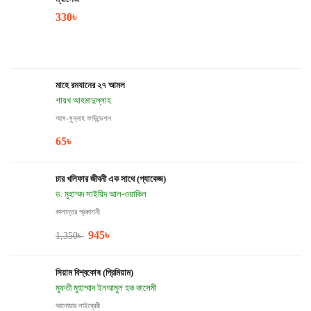
330
৳
মাহে রমযানের ২৭ আমল
শায়খ আহমাদুল্লাহ
আস-সুন্নাহ ফাউন্ডেশন
65
৳
চার খলিফার জীবনী এক সাথে (প্যাকেজ)
ড. মুহাম্মদ সাইয়িদ আল-ওয়াকিল
কালান্তর প্রকাশনী
945
৳
1,350
৳
সিয়াম বিশ্বকোষ (প্রিমিয়াম)
মুফতী মুহাম্মাদ ইনআমুল হক কাসেমী
আনোয়ার লাইব্রেরী