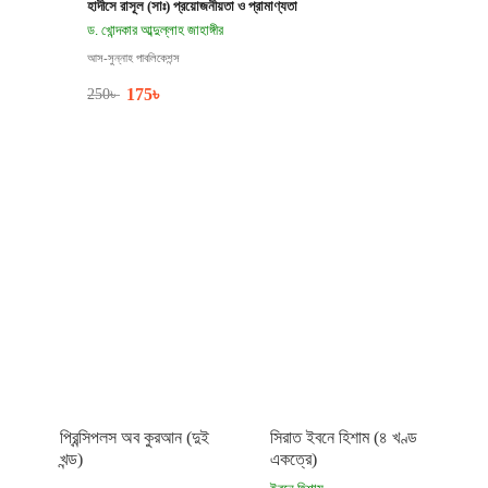
হাদীসে রাসূল (সাঃ) প্রয়োজনীয়তা ও প্রামাণ্যতা
ড. খোন্দকার আব্দুল্লাহ জাহাঙ্গীর
আস-সুন্নাহ পাবলিকেশন্স
175
৳
250
৳
প্রিন্সিপলস অব কুরআন (দুই
সিরাত ইবনে হিশাম (৪ খণ্ড
খন্ড)
একত্রে)