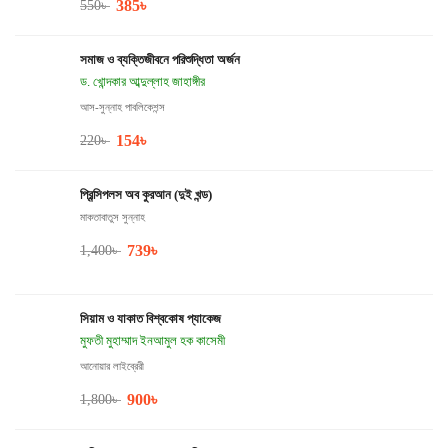
385
৳
550
৳
সমাজ ও ব্যক্তিজীবনে পরিশুদ্ধিতা অর্জন
ড. খোন্দকার আব্দুল্লাহ জাহাঙ্গীর
আস-সুন্নাহ পাবলিকেশন্স
154
৳
220
৳
প্রিন্সিপলস অব কুরআন (দুই খন্ড)
মাকতাবাতুস সুন্নাহ
739
৳
1,400
৳
সিয়াম ও যাকাত বিশ্বকোষ প্যাকেজ
মুফতী মুহাম্মাদ ইনআমুল হক কাসেমী
আনোয়ার লাইব্রেরী
900
৳
1,800
৳