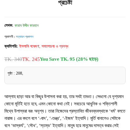
প্রচেষ্টা
লেখক:
ফারায উদ্দীন ফারহান
প্রকাশনী :
সত্যায়ন প্রকাশন
ক্যাটাগরি:
ইসলামি গবেষণা, সমালোচনা ও প্রবন্ধ
TK. 340
TK. 245
You Save TK. 95 (28% ছাড়ে)
পৃষ্ঠা : 208,
আল্লাহ ছাড়া আর যা কিছুর উপাসনা করা হয়, তার সবই তাগুত। সেগুলো যে দৃশ্যমান
কোনো মূর্তিই হতে হবে, এমন কোনো কথা নেই। সবচেয়ে আধুনিক ও শক্তিশালী
মিথ্যে উপাস্যরা বরং অদৃশ্য। তারা নিজেদের প্রস্তাবিত জীবনব্যবস্থাকে ‘ধর্ম’ বলতে
নারাজ। এর বদলে বলে ‘-বাদ’, ‘-তন্ত্র’, ‘-ইজম’ ইত্যাদি। মূর্তি বানালেও সেটাকে
বলে ‘ভাস্কর্য’, ‘সৌধ’, ‘স্তম্ভ’ ইত্যাদি। মানুষ হয়ে মানুষের দাসত্ব করার সেই