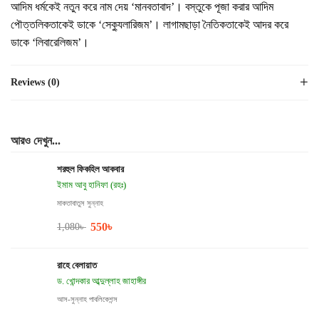
আদিম ধর্মকেই নতুন করে নাম দেয় ‘মানবতাবাদ’। বস্তুকে পূজা করার আদিম
পৌত্তলিকতাকেই ডাকে ‘সেক্যুলারিজম’। লাগামছাড়া নৈতিকতাকেই আদর করে
ডাকে ‘লিবারেলিজম’।
Reviews (0)
আরও দেখুন...
শরহুল ফিকহিল আকবার
ইমাম আবু হানিফা (রহঃ)
মাকতাবাতুস সুন্নাহ
550
৳
1,080
৳
রাহে বেলায়াত
ড. খোন্দকার আব্দুল্লাহ জাহাঙ্গীর
আস-সুন্নাহ পাবলিকেশন্স