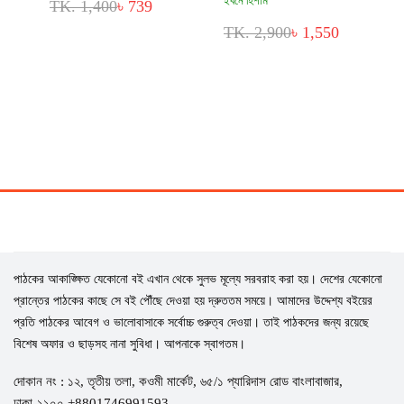
ইবনে হিশাম
TK. 1,400
৳ 739
TK. 2,900
৳ 1,550
পাঠকের আকাঙ্ক্ষিত যেকোনো বই এখান থেকে সুলভ মূল্যে সরবরাহ করা হয়। দেশের যেকোনো
প্রান্তের পাঠকের কাছে সে বই পৌঁছে দেওয়া হয় দ্রুততম সময়ে। আমাদের উদ্দেশ্য বইয়ের
প্রতি পাঠকের আবেগ ও ভালোবাসাকে সর্বোচ্চ গুরুত্ব দেওয়া। তাই পাঠকদের জন্য রয়েছে
বিশেষ অফার ও ছাড়সহ নানা সুবিধা। আপনাকে স্বাগতম।
দোকান নং : ১২, তৃতীয় তলা, কওমী মার্কেট, ৬৫/১ প্যারিদাস রোড বাংলাবাজার,
ঢাকা-১১০০ +8801746991593