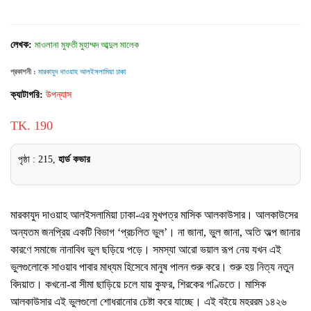
লেখক:
মাওলানা মুফতী মুহাম্মদ আব্দুল মালেক
প্রকাশনী :
মারকাযুদ দাওয়াহ আলইসলামিয়া ঢাকা
ক্যাটাগরি:
উপন্যাস
TK. 190
পৃষ্ঠা : 215,
হার্ড কভার
মারকাযুদ দাওয়াহ আলইসলামিয়া ঢাকা-এর মুখপত্র মাসিক আলকাউসার। আলকাউসের
অন্যতম জনপ্রিয় একটি বিভাগ ‘প্রচলিত ভুল’। না জানা, ভুল জানা, অতি অল্প জানার
কারণে সমাজে নানাবিধ ভুল ছড়িয়ে পড়ে। সমস্যা আরো ভয়াল রূপ নেয় যখন এই
ভুলগুলোকে সাওয়াব পাবার মাধ্যম হিসেবে মানুষ পালন শুরু করে। শুরু হয় নিত্য নতুন
বিদয়াত। কখনো-বা সীমা ছাড়িয়ে চলে যায় কুফর, শিরকের গণ্ডিতে। মাসিক
আলকাউসার এই ভুলগুলো শোধরানোর চেষ্টা করে যাচ্ছে। এই বইয়ে মহররম ১৪২৬