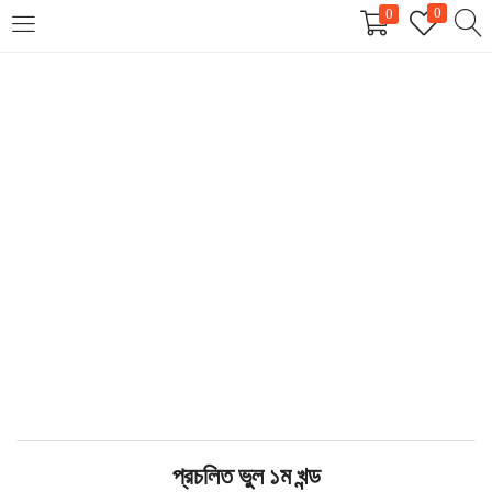
0
0
LOGIN
REGISTER
Enter your username and password to login.
Remember me
Login
Lost password?
প্রচলিত ভুল ১ম খন্ড