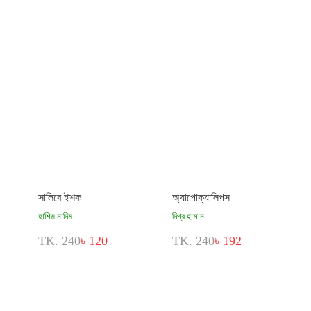
সালিবে ইশক
অ্যাপোক্যালিপস
হাশিম নাদিম
দিপ্র হাসান
TK. 240
৳ 120
TK. 240
৳ 192