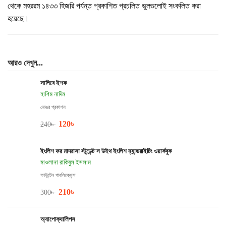
থেকে মহররম ১৪৩৩ হিজরি পর্যন্ত প্রকাশিত প্রচলিত ভুলগুলোই সংকলিত করা
হয়েছে।
আরও দেখুন...
সালিবে ইশক
হাশিম নাদিম
নোঙর প্রকাশন
120
৳
240
৳
ইংলিশ ফর মাদরাসা স্টুডেন্ট'স উইথ ইংলিশ হ্যান্ডরাইটিং ওয়ার্কবুক
মাওলানা রাকিবুল ইসলাম
ফাউন্টেন পাবলিকেশন্স
210
৳
300
৳
অ্যাপোক্যালিপস