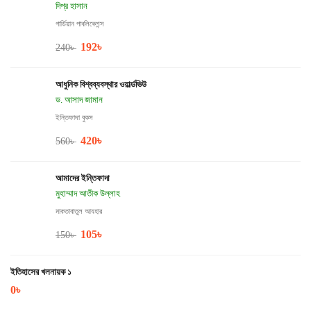
দিপ্র হাসান
গার্ডিয়ান পাবলিকেশন্স
192
৳
240
৳
আধুনিক বিশ্বব্যবস্থার ওয়ার্ল্ডভিউ
ড. আসাদ জামান
ইন্তিফাদা বুকস
420
৳
560
৳
আমাদের ইন্তিফাদা
মুহাম্মাদ আতীক উল্লাহ
মাকতাবাতুল আযহার
105
৳
150
৳
ইতিহাসের খলনায়ক ১
0
৳